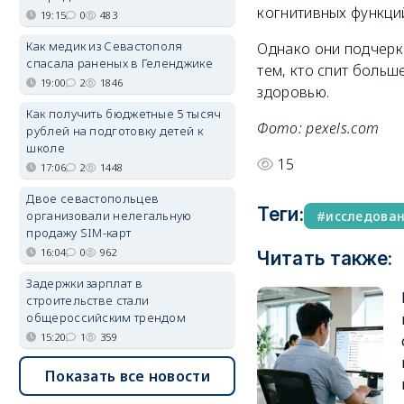
когнитивных функци
19:15
0
483
Как медик из Севастополя
Однако они подчерки
спасала раненых в Геленджике
тем, кто спит больш
19:00
2
1846
здоровью.
Как получить бюджетные 5 тысяч
Фото: pexels.com
рублей на подготовку детей к
школе
15
17:06
2
1448
Двое севастопольцев
Теги:
организовали нелегальную
исследова
продажу SIM-карт
16:04
0
962
Читать также:
Задержки зарплат в
строительстве стали
общероссийским трендом
15:20
1
359
Показать все новости