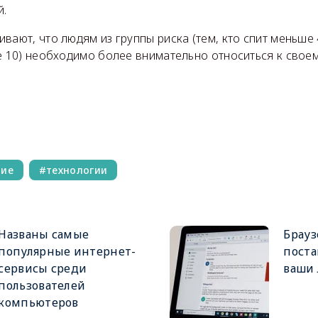
й.
вают, что людям из группы риска (тем, кто спит меньше 4
е 10) необходимо более внимательно относиться к свое
ние
технологии
Названы самые
Брауз
популярные интернет-
поста
сервисы среди
ваши
пользователей
компьютеров