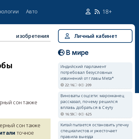
18+
нологии
Авто
изобретения
Личный кабинет
В мире
обы
Индийский парламент
потребовал безусловных
извинений от главы Meta*
22:16
0
209
Виноваты соцсети: марокканец
рассказал, почему решился
рный сон также
вплавь добраться в Сеуту
16:59
0
625
Китай пытается остановить утечку
мерный сон также
специалистов и ужесточает
точное
итали
правила выезда