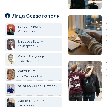
Лица Севастополя
Брицын Михаил
Михайлович
Елизаров Вадим
Альбертович
Магар Владимир
Владимирович
Матяж Инга
Александровна
Кажанов Сергей Петрович
Марченко Леонид
Васильевич