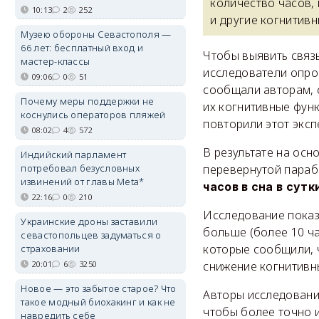
количество часов, 
10:13
2
252
и другие когнитив
Музею обороны Севастополя —
66 лет: бесплатный вход и
Чтобы выявить связ
мастер-классы
исследователи опрос
09:06
0
51
сообщали авторам, с
Почему меры поддержки не
их когнитивные функ
коснулись операторов пляжей
повторили этот эксп
08:02
4
572
В результате на осн
Индийский парламент
потребовал безусловных
перевернутой параб
извинений от главы Meta*
часов в сна в сутк
22:16
0
210
Исследование показа
Украинские дроны заставили
больше (более 10 ча
севастопольцев задуматься о
которые сообщили, 
страховании
20:01
6
3250
снижение когнитивн
Новое — это забытое старое? Что
Авторы исследовани
такое модный биохакинг и как не
чтобы более точно 
навредить себе