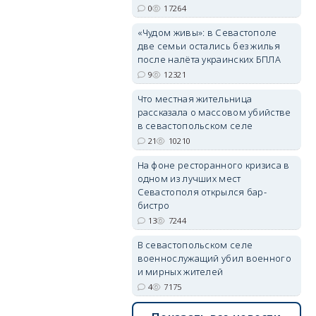
0
17264
«Чудом живы»: в Севастополе
erid: 2SDnjdPjgYS
две семьи остались без жилья
после налёта украинских БПЛА
9
12321
Что местная жительница
рассказала о массовом убийстве
в севастопольском селе
21
10210
erid: 2SDnjdvhGXG
На фоне ресторанного кризиса в
одном из лучших мест
Севастополя открылся бар-
бистро
13
7244
В севастопольском селе
военнослужащий убил военного
и мирных жителей
4
7175