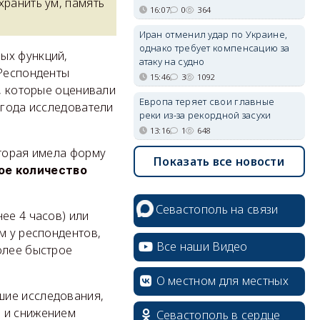
хранить ум, память
16:07
0
364
Иран отменил удар по Украине,
однако требует компенсацию за
ых функций,
атаку на судно
 Респонденты
15:46
3
1092
ы, которые оценивали
Европа теряет свои главные
 года исследователи
реки из-за рекордной засухи
13:16
1
648
оторая имела форму
Показать все новости
ое количество
Севастополь на связи
ее 4 часов) или
м у респондентов,
Все наши Видео
олее быстрое
О местном для местных
шие исследования,
а и снижением
Севастополь в сердце