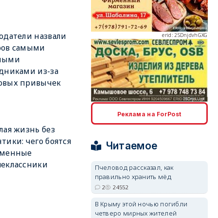
одатели назвали
erid: 2SDnjdvhGXG
ров самыми
ными
дниками из-за
овых привычек
erid: 2SDnjcLUypt
Реклама на ForPost
лая жизнь без
тики: чего боятся
Читаемое
еменные
шеклассники
Пчеловод рассказал, как
правильно хранить мёд
erid: 2SDnjcrDNw6
2
24552
В Крыму этой ночью погибли
четверо мирных жителей