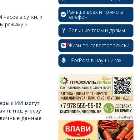
Раньше всех и прямо в
телефон
 часов в сутки, и
му режиму и
Большие темы и драмы
Живи по-севастопольски
ForPost в наушниках
erid: 2SDnjcrDNw6
еры с ИИ могут
вить под угрозу
 личные данные
erid: 2SDnjdPjgYS