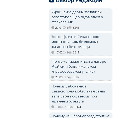
Выбор Редакции
Украинские дроны заставили
севастопольцев задуматься о
страховании
20:01
6
3241
Зооконфликт в Севастополе
может оставить бездомных
животных без помощи
17:02
6
3311
Что может измениться в лагере
«Чайка» и батилиманском
«профессорском уголке»
20:00
5
3697
Почему у абонентов
Севастополя мобильная связь
вела себя по-разному при
утреннем блэкауте
13:00
16
6374
Почему наш бронепоезд стоит на