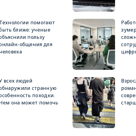
Технологии помогают
Работ
быть ближе: ученые
зуме
объяснили пользу
слож
онлайн-общения для
сотру
человека
цифр
У всех людей
Взрос
обнаружили странную
роман
особенность походки.
совр
Чем она может помочь
стар