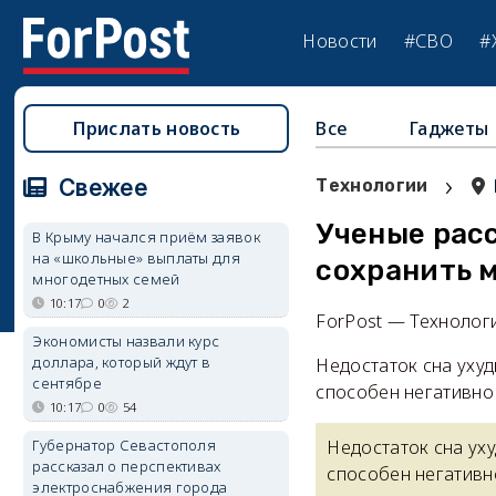
Новости
#СВО
#
Прислать новость
Все
Гаджеты
›
Свежее
Технологии
Ученые расс
В Крыму начался приём заявок
на «школьные» выплаты для
сохранить 
многодетных семей
10:17
0
2
ForPost — Технолог
Экономисты назвали курс
доллара, который ждут в
Недостаток сна уху
сентябре
способен негативно
10:17
0
54
Губернатор Севастополя
Недостаток сна ух
рассказал о перспективах
способен негативн
электроснабжения города