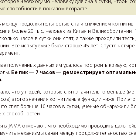
которое необходимо человеку для сна в сутки, чтобы со
ные способности в пожилом возрасте.
ь между продолжительностью сна и снижением когнитивн
или более 20 тыс. человек из Китая и Великобритании.
колько часов в сутки они спят, а также проходили тест
ции. Все испытуемые были старше 45 лет. Спустя четыре
еримент.
ове полученных данных им удалось построить кривую, к
олы.
Ее пик ― 7 часов ― демонстрирует оптимальн
и.
ло, что у людей, которые спят значительно меньше (мен
сов) этого значения когнитивные функции ниже. При это
что спят больше 10 часов в сутки, ученые обнаружили б
ых способностей.
я в JAMA отмечают, что необходимо проводить дальней
изучить механизмы связи между продолжительностью сн