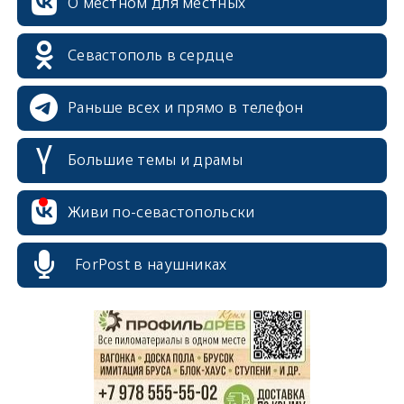
О местном для местных
Севастополь в сердце
Раньше всех и прямо в телефон
Большие темы и драмы
Живи по-севастопольски
erid: 2SDnjcrDNw6
ForPost в наушниках
erid: 2SDnjdPjgYS