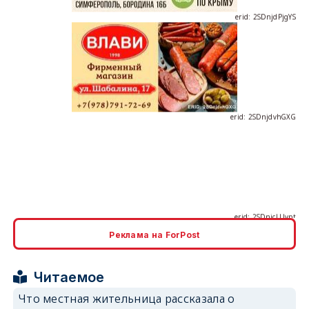
erid: 2SDnjdvhGXG
erid: 2SDnjcLUypt
Реклама на ForPost
Читаемое
erid: 2SDnjcrDNw6
Что местная жительница рассказала о