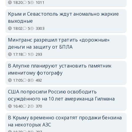
18:20
5
1011
Крым и Севастополь ждут аномально жаркие
выходные
18:02
5
3303
Минтранс разрешил тратить «дорожные»
деньги на защиту от БПЛА
17:18
1
293
В Алупке планируют установить памятник
именитому фотографу
17:05
0
492
США попросили Россию освободить
осуждённого на 10 лет американца Гилмана
16:40
2
370
В Крыму временно сократят продажи бензина
на некоторых АЗС