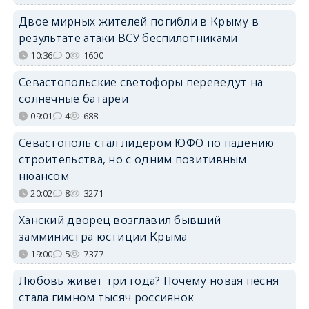
Двое мирных жителей погибли в Крыму в
результате атаки ВСУ беспилотниками
10:36
0
1600
Севастопольские светофоры переведут на
солнечные батареи
09:01
4
688
Севастополь стал лидером ЮФО по падению
строительства, но с одним позитивным
нюансом
20:02
8
3271
Ханский дворец возглавил бывший
замминистра юстиции Крыма
19:00
5
7377
Любовь живёт три года? Почему новая песня
стала гимном тысяч россиянок