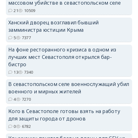
массовом убийстве в севастопольском селе
21
10509
Ханский дворец возглавил бывший
замминистра юстиции Крыма
erid: 2SDnjdPjgYS
5
7377
На фоне ресторанного кризиса в одном из
лучших мест Севастополя открылся бар-
бистро
13
7340
erid: 2SDnjdvhGXG
В севастопольском селе военнослужащий убил
военного и мирных жителей
4
7270
Кого в Севастополе готовы взять на работу
для защиты города от дронов
0
6782