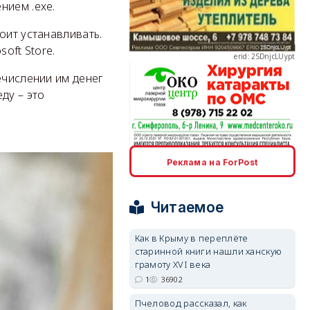
нием .exe.
оит устанавливать.
oft Store.
erid: 2SDnjcLUypt
ечислении им денег
ду – это
erid: 2SDnjcrDNw6
Реклама на ForPost
Читаемое
Как в Крыму в переплёте
старинной книги нашли ханскую
erid: 2SDnjdPjgYS
грамоту XVI века
1
36902
Пчеловод рассказал, как