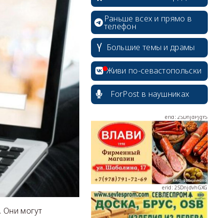
Раньше всех и прямо в
телефон
erid: 2SDnjcrDNw6
Большие темы и драмы
Живи по-севастопольски
ForPost в наушниках
erid: 2SDnjdPjgYS
erid: 2SDnjdvhGXG
. Они могут