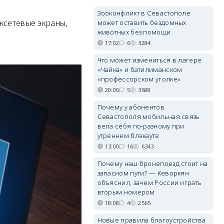
Зооконфликт в Севастополе
жсетевые экраны,
может оставить бездомных
животных без помощи
17:02
6
3284
Что может измениться в лагере
«Чайка» и батилиманском
«профессорском уголке»
20:00
5
3688
Почему у абонентов
Севастополя мобильная связь
вела себя по-разному при
утреннем блэкауте
13:00
16
6343
Почему наш бронепоезд стоит на
запасном пути? — Кеворкян
объяснил, зачем России играть
вторым номером
18:08
4
2565
Новые правила благоустройства