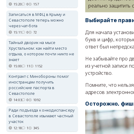
15:20
0
157
реально защитить с
Записаться в МФЦ в Крыму и
Выбирайте прав
Севастополе теперь можно
через чат-бота
Для начала установ
15:11
0
72
букв и цифр, которы
Тайный дворик на мысе
ответ был непредск
Хрустальном: как найти место
отдыха, о котором почти никто не
Не забывайте про д
знает
из учетной записи 
15:00
11
1152
устройство.
Контракт с Минобороны помог
иностранцам получить
Помните, что нельзя
российские паспорта в
адресов электронной
Севастополе
14:03
0
1092
Осторожно, фиш
Ради подъезда к онкодиспансеру
в Севастополе изымают частный
участок
12:18
1
345