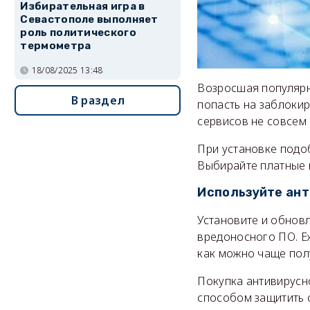
Избирательная игра в
Севастополе выполняет
роль политического
термометра
18/08/2025 13:48
Возросшая популярн
В раздел
попасть на заблоки
сервисов не совсем 
При установке подо
Выбирайте платные в
Используйте ан
Установите и обновл
вредоносного ПО. Е
как можно чаще пол
Покупка антивирусн
способом защитить 