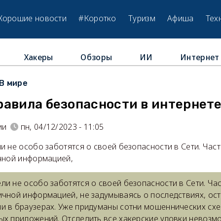
Хорошие новости
#Коротко
Туризм
Афиша
Тех
Хакеры
Обзоры
ИИ
Интернет
В мире
равила безопасности в интернет
ии
пн, 04/12/2023 - 11:05
 не особо заботятся о своей безопасности в Сети. Час
чной информацией,
ли не особо заботятся о своей безопасности в Сети. Ча
ичной информацией, не задумываясь о последствиях, ос
и в браузерах. Уже придуманы сотни мошеннических сх
ых приложений. Отследить все хакерские уловки невозм