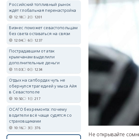
Российский топливный рынок
ждёт глобальная перенастройка
12:18
2
1201
Бизнес поможет севастопольцам
без света оставаться на связи
12:04
6
1237
Пострадавшим от атак
крымчанам выделили
дополнительные деньги
11:03
0
1234
Отдых на сапбордах чуть не
обернулся трагедией у мыса Айя
в Севастополе
10:50
1
217
ОСАГО без ремонта: почему
водители всё чаще судятся со
страховщиками
10:16
3
376
Не открывайте сомн