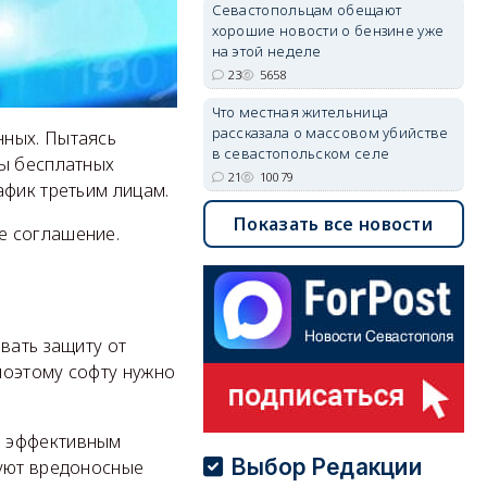
Севастопольцам обещают
хорошие новости о бензине уже
на этой неделе
23
5658
Что местная жительница
рассказала о массовом убийстве
нных. Пытаясь
в севастопольском селе
ты бесплатных
21
10079
афик третьим лицам.
Показать все новости
е соглашение.
вать защиту от
поэтому софту нужно
я эффективным
Выбор Редакции
руют вредоносные