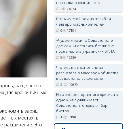
правильно хранить мёд
2
24074
erid: 2SDnjdvhGXG
В Крыму этой ночью погибли
четверо мирных жителей
0
17181
«Чудом живы»: в Севастополе
две семьи остались без жилья
после налёта украинских БПЛА
9
12259
Что местная жительница
рассказала о массовом убийстве
в севастопольском селе
21
10079
ароль, чаще всего
их для кражи личных
На фоне ресторанного кризиса в
одном из лучших мест
Севастополя открылся бар-
сэкономить заряд
бистро
твенных местах, в
13
7190
ое расширение. Это