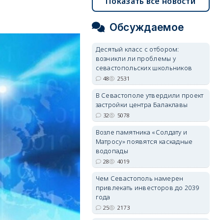
Показать все новости
Обсуждаемое
Десятый класс с отбором:
возникли ли проблемы у
севастопольских школьников
48
2531
В Севастополе утвердили проект
застройки центра Балаклавы
32
5078
Возле памятника «Солдату и
Матросу» появятся каскадные
водопады
28
4019
Чем Севастополь намерен
привлекать инвесторов до 2039
года
25
2173