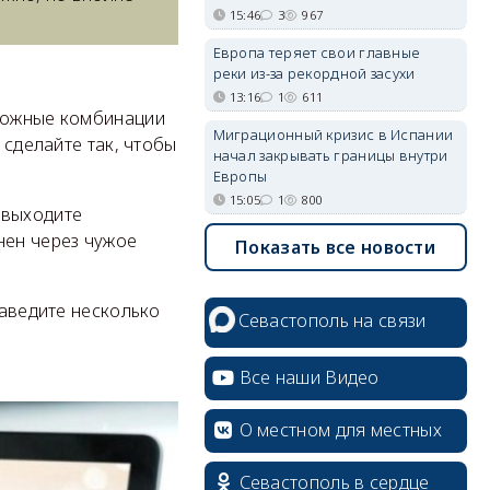
15:46
3
967
Европа теряет свои главные
реки из-за рекордной засухи
13:16
1
611
сложные комбинации
Миграционный кризис в Испании
 сделайте так, чтобы
начал закрывать границы внутри
Европы
15:05
1
800
 выходите
нен через чужое
Показать все новости
Заведите несколько
Севастополь на связи
Все наши Видео
О местном для местных
Севастополь в сердце