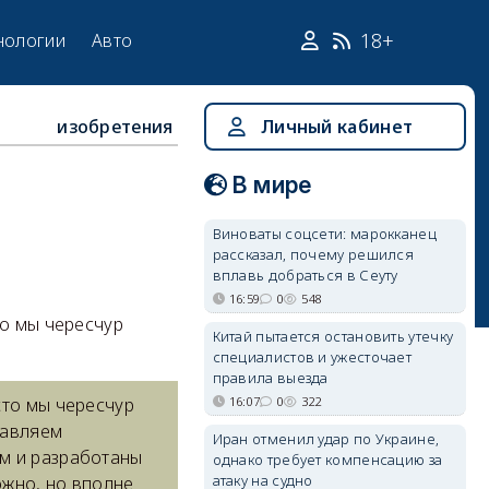
18+
нологии
Авто
изобретения
Личный кабинет
В мире
е
Виноваты соцсети: марокканец
рассказал, почему решился
вплавь добраться в Сеуту
16:59
0
548
то мы чересчур
Китай пытается остановить утечку
специалистов и ужесточает
правила выезда
16:07
0
322
сто мы чересчур
тавляем
Иран отменил удар по Украине,
ем и разработаны
однако требует компенсацию за
атаку на судно
ожно, но вполне