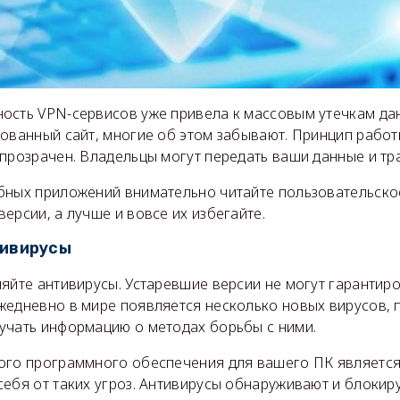
ость VPN-сервисов уже привела к массовым утечкам да
рованный сайт, многие об этом забывают. Принцип рабо
прозрачен. Владельцы могут передать ваши данные и тр
бных приложений внимательно читайте пользовательско
ерсии, а лучше и вовсе их избегайте.
тивирусы
яйте антивирусы. Устаревшие версии не могут гарантиро
жедневно в мире появляется несколько новых вирусов, 
учать информацию о методах борьбы с ними.
ого программного обеспечения для вашего ПК являетс
себя от таких угроз. Антивирусы обнаруживают и блоки