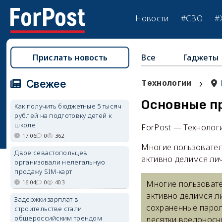
Новости
#СВО
#
Прислать новость
Все
Гаджеты
›
Свежее
Технологии
Основные п
Как получить бюджетные 5 тысяч
рублей на подготовку детей к
школе
ForPost — Технолог
17:06
0
362
Многие пользователи
Двое севастопольцев
активно делимся ли
организовали нелегальную
продажу SIM-карт
16:04
0
403
Многие пользовате
активно делимся л
Задержки зарплат в
сохраненные парол
строительстве стали
общероссийским трендом
десятки вредоносн