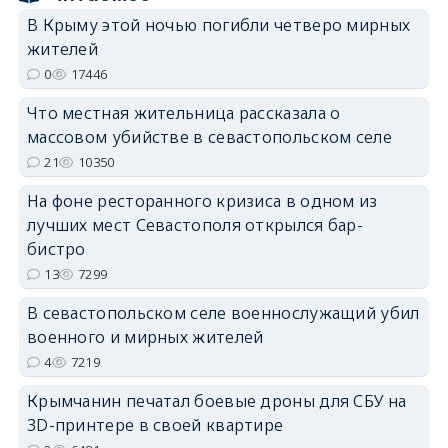
erid: 2SDnjcrDNw6
В Крыму этой ночью погибли четверо мирных
жителей
0
17446
Что местная жительница рассказала о
массовом убийстве в севастопольском селе
erid: 2SDnjdPjgYS
21
10350
На фоне ресторанного кризиса в одном из
лучших мест Севастополя открылся бар-
бистро
13
7299
erid: 2SDnjdvhGXG
В севастопольском селе военнослужащий убил
военного и мирных жителей
4
7219
Крымчанин печатал боевые дроны для СБУ на
3D-принтере в своей квартире