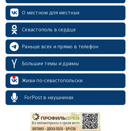
О местном для местных
Севастополь в сердце
Раньше всех и прямо в телефон
Большие темы и драмы
Живи по-севастопольски
erid: 2SDnjcrDNw6
ForPost в наушниках