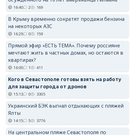
16:40
2
169
В Крыму временно сократят продажи бензина
на некоторых АЗС
16:29
0
159
Прямой эфир «ЕСТЬ ТЕМА». Почему россияне
мечтают жить в частных домах, но остаются в
квартирах?
16:00
1
411
Кого в Севастополе готовы взять на работу
для защиты города от дронов
15:13
0
3305
Украинский БЭК выгнал отдыхающих с пляжей
Ялты
14:15
5
3776
На центральном пляже Севастополя по