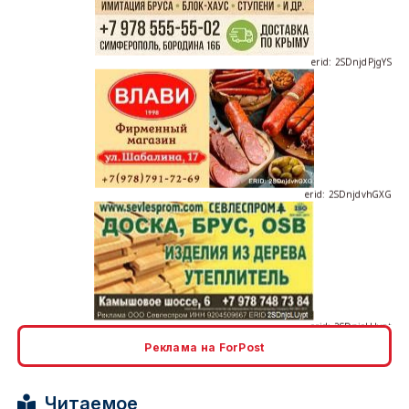
erid: 2SDnjdPjgYS
erid: 2SDnjdvhGXG
erid: 2SDnjcLUypt
Реклама на ForPost
Читаемое