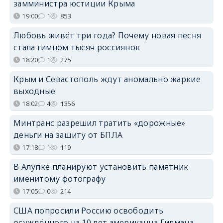
замминистра юстиции Крыма
19:00
1
853
Любовь живёт три года? Почему новая песня
стала гимном тысяч россиянок
18:20
1
275
Крым и Севастополь ждут аномально жаркие
выходные
18:02
4
1356
Минтранс разрешил тратить «дорожные»
деньги на защиту от БПЛА
17:18
1
119
В Алупке планируют установить памятник
именитому фотографу
17:05
0
214
США попросили Россию освободить
осуждённого на 10 лет американца Гилмана