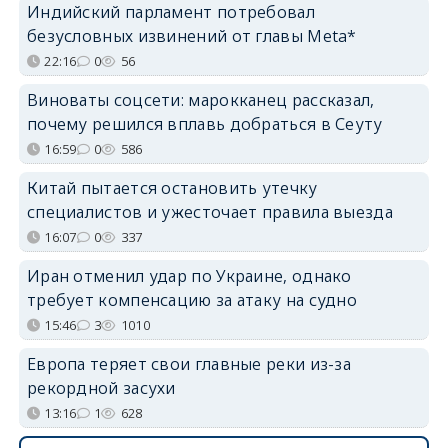
Индийский парламент потребовал
безусловных извинений от главы Meta*
22:16
0
56
Виноваты соцсети: марокканец рассказал,
почему решился вплавь добраться в Сеуту
16:59
0
586
Китай пытается остановить утечку
специалистов и ужесточает правила выезда
16:07
0
337
Иран отменил удар по Украине, однако
требует компенсацию за атаку на судно
15:46
3
1010
Европа теряет свои главные реки из-за
рекордной засухи
13:16
1
628