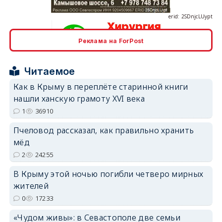
Реклама на ForPost
erid: 2SDnjcrDNw6
Читаемое
Как в Крыму в переплёте старинной книги
нашли ханскую грамоту XVI века
1
36910
Пчеловод рассказал, как правильно хранить
erid: 2SDnjdPjgYS
мёд
2
24255
В Крыму этой ночью погибли четверо мирных
жителей
0
17233
erid: 2SDnjdvhGXG
«Чудом живы»: в Севастополе две семьи