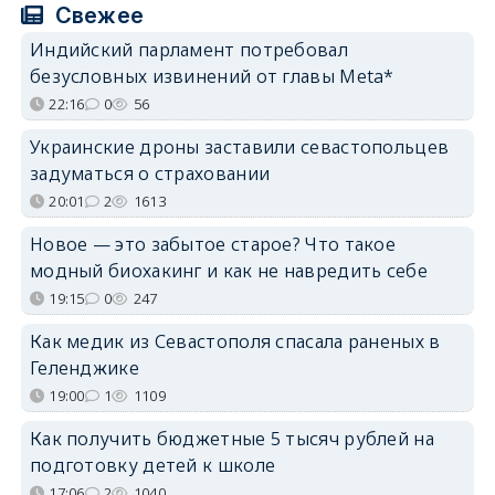
Свежее
Индийский парламент потребовал
безусловных извинений от главы Meta*
22:16
0
56
Украинские дроны заставили севастопольцев
задуматься о страховании
20:01
2
1613
Новое — это забытое старое? Что такое
модный биохакинг и как не навредить себе
19:15
0
247
Как медик из Севастополя спасала раненых в
Геленджике
19:00
1
1109
Как получить бюджетные 5 тысяч рублей на
подготовку детей к школе
17:06
2
1040