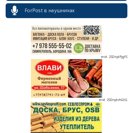
ForPost в наушниках
erid: 2SDnjdPjgYS
erid: 2SDnjdvhGXG
erid: 2SDnjcLUypt