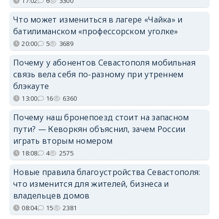
17:02
6
3300
Что может измениться в лагере «Чайка» и
батилиманском «профессорском уголке»
20:00
5
3689
Почему у абонентов Севастополя мобильная
связь вела себя по-разному при утреннем
блэкауте
13:00
16
6360
Почему наш бронепоезд стоит на запасном
пути? — Кеворкян объяснил, зачем России
играть вторым номером
18:08
4
2575
Новые правила благоустройства Севастополя:
что изменится для жителей, бизнеса и
владельцев домов
08:04
15
2381