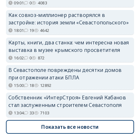
09:01
0
4083
Как совхоз-миллионер растворялся в
застройке: история земли «Севастопольского»
18:01
19
4642
Карты, книги, два станка: чем интересна новая
выставка в музее крымского просветителя
16:02
0
872
В Севастополе повреждены десятки домов
при отражении атаки БПЛА
15:00
18
12892
Собственник «ИнтерСтроя» Евгений Кабанов
стал заслуженным строителем Севастополя
13:04
33
7103
Показать все новости