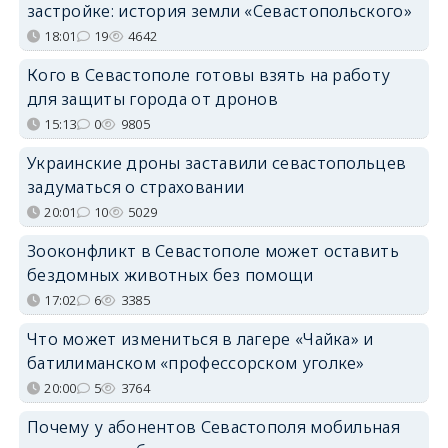
застройке: история земли «Севастопольского»
18:01
19
4642
Кого в Севастополе готовы взять на работу
для защиты города от дронов
15:13
0
9805
Украинские дроны заставили севастопольцев
задуматься о страховании
20:01
10
5029
Зооконфликт в Севастополе может оставить
бездомных животных без помощи
17:02
6
3385
Что может измениться в лагере «Чайка» и
батилиманском «профессорском уголке»
20:00
5
3764
Почему у абонентов Севастополя мобильная