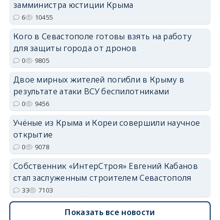
замминистра юстиции Крыма
6
10455
erid: 2SDnjdPjgYS
Кого в Севастополе готовы взять на работу
для защиты города от дронов
0
9805
Двое мирных жителей погибли в Крыму в
результате атаки ВСУ беспилотниками
erid: 2SDnjdvhGXG
0
9456
Учёные из Крыма и Кореи совершили научное
открытие
0
9078
Собственник «ИнтерСтроя» Евгений Кабанов
стал заслуженным строителем Севастополя
33
7103
Показать все новости