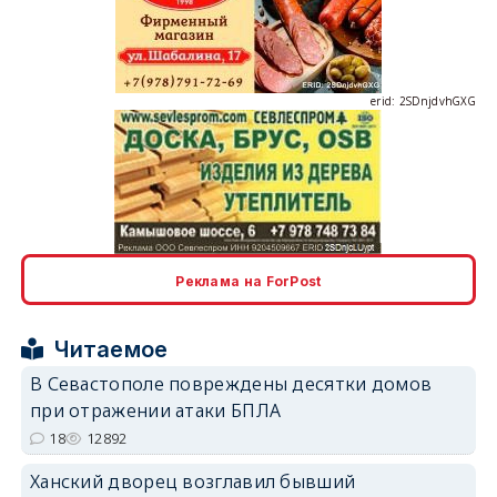
erid: 2SDnjdvhGXG
erid: 2SDnjcLUypt
Реклама на ForPost
Читаемое
В Севастополе повреждены десятки домов
erid: 2SDnjcrDNw6
при отражении атаки БПЛА
18
12892
Ханский дворец возглавил бывший