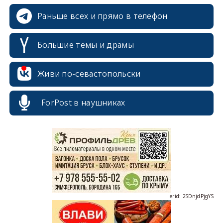
Раньше всех и прямо в телефон
Большие темы и драмы
Живи по-севастопольски
ForPost в наушниках
erid: 2SDnjcrDNw6
erid: 2SDnjdPjgYS