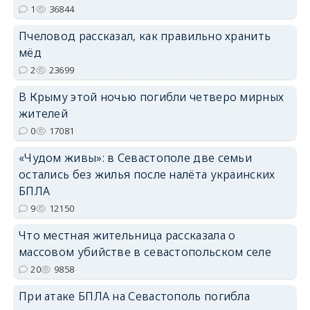
1
36844
erid: 2SDnjdPjgYS
Пчеловод рассказал, как правильно хранить
мёд
2
23699
В Крыму этой ночью погибли четверо мирных
жителей
erid: 2SDnjdvhGXG
0
17081
«Чудом живы»: в Севастополе две семьи
остались без жилья после налёта украинских
БПЛА
9
12150
Что местная жительница рассказала о
массовом убийстве в севастопольском селе
20
9858
При атаке БПЛА на Севастополь погибла