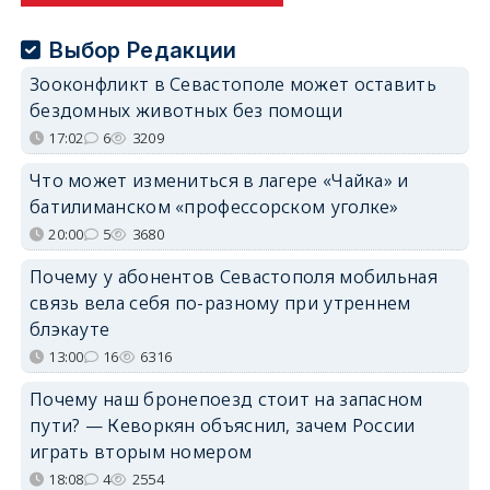
Выбор Редакции
Зооконфликт в Севастополе может оставить
бездомных животных без помощи
17:02
6
3209
Что может измениться в лагере «Чайка» и
батилиманском «профессорском уголке»
20:00
5
3680
Почему у абонентов Севастополя мобильная
связь вела себя по-разному при утреннем
блэкауте
13:00
16
6316
Почему наш бронепоезд стоит на запасном
пути? — Кеворкян объяснил, зачем России
играть вторым номером
18:08
4
2554