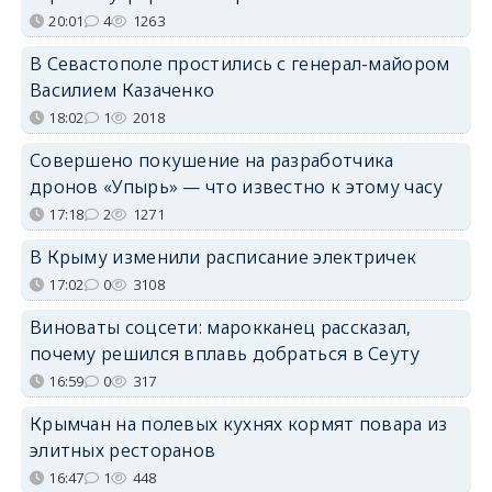
20:01
4
1263
В Севастополе простились с генерал-майором
Василием Казаченко
18:02
1
2018
Совершено покушение на разработчика
дронов «Упырь» — что известно к этому часу
17:18
2
1271
В Крыму изменили расписание электричек
17:02
0
3108
Виноваты соцсети: марокканец рассказал,
почему решился вплавь добраться в Сеуту
16:59
0
317
Крымчан на полевых кухнях кормят повара из
элитных ресторанов
16:47
1
448