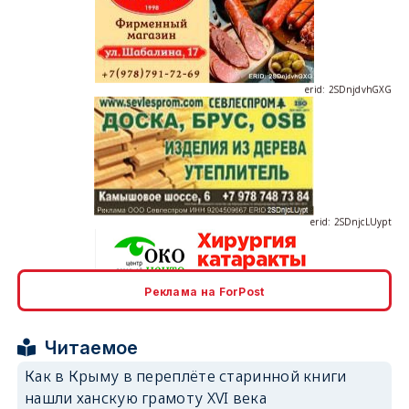
erid: 2SDnjdvhGXG
erid: 2SDnjcLUypt
Реклама на ForPost
erid: 2SDnjcrDNw6
Читаемое
Как в Крыму в переплёте старинной книги
нашли ханскую грамоту XVI века