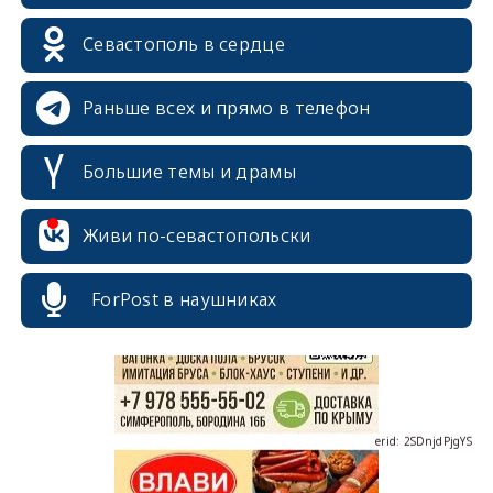
Севастополь в сердце
Раньше всех и прямо в телефон
Большие темы и драмы
erid: 2SDnjcrDNw6
Живи по-севастопольски
ForPost в наушниках
erid: 2SDnjdPjgYS