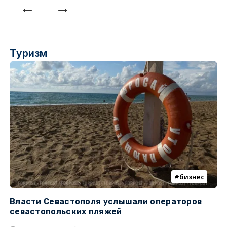
Туризм
бизнес
Власти Севастополя услышали операторов
П
севастопольских пляжей
о