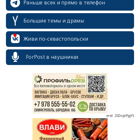
Раньше всех и прямо в телефон
Большие темы и драмы
Живи по-севастопольски
erid: 2SDnjcrDNw6
ForPost в наушниках
erid: 2SDnjdPjgYS