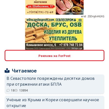
erid: 2SDnjdvhGXG
erid: 2SDnjcLUypt
Реклама на ForPost
Читаемое
erid: 2SDnjcrDNw6
В Севастополе повреждены десятки домов
при отражении атаки БПЛА
18
13894
Учёные из Крыма и Кореи совершили научное
открытие
erid: 2SDnjdPjgYS