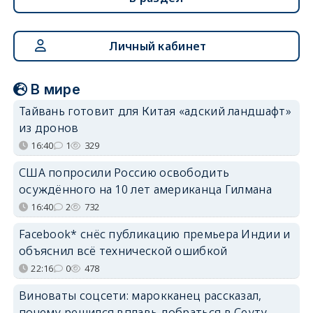
Личный кабинет
В мире
Тайвань готовит для Китая «адский ландшафт»
из дронов
16:40
1
329
США попросили Россию освободить
осуждённого на 10 лет американца Гилмана
16:40
2
732
Facebook* снёс публикацию премьера Индии и
объяснил всё технической ошибкой
22:16
0
478
Виноваты соцсети: марокканец рассказал,
почему решился вплавь добраться в Сеуту