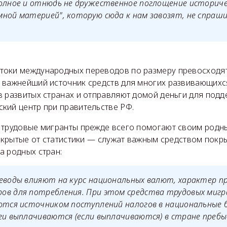
олное и отнюдь не дружественное поглощение историче
ной материей", которую сюда к нам завозят, не спраш
оки международных переводов по размеру превосходят
 важнейший источник средств для многих развивающихся
 развитых странах и отправляют домой деньги для подд
кий центр при правительстве РФ.
 трудовые мигранты прежде всего помогают своим родн
 скрытые от статистики — служат важным средством покр
а родных стран:
еводы влияют на курс национальных валют, характер п
ов для потребления. При этом средства трудовых мигр
яются источником поступлений налогов в национальные
ги выплачиваются (если выплачиваются) в стране пребы