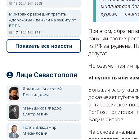
18:02
8
3638
миллиардов дол
курса», — счи
Минтранс разрешил тратить
«дорожные» деньги на защиту от
БПЛА
При этом, обратил 
17:18
1
373
санкции против росс
из РФ затруднены. П
Показать все новости
депутат.
Но озвученная им пр
Лица Севастополя
«Глупость или из
Ярышкин Анатолий
Большая заслуга деп
Леонидович
доказывает губител
антироссийской по с
Меньшиков Федор
ForPost политолог,
Дмитриевич
Вадим Сипров.
Толль Владимир
На основе анализа п
Михайлович