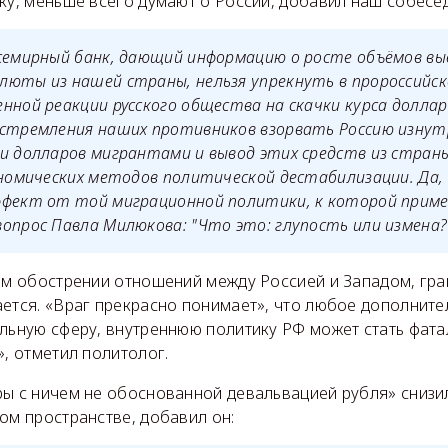
ку, меньше всего думают о России, добавил наш собесе
Всемирный банк, дающий информацию о росте объёмов вы
юты из нашей страны, нельзя упрекнуть в пророссийск
нной реакции русского общества на скачки курса доллар
 стремления наших противников взорвать Россию изнут
и долларов мигрантами и вывод этих средств из стран
ономических методов политической дестабилизации. Да, 
ффект от той миграционной политики, к которой приме
опрос Павла Милюкова: "Что это: глупость или измена?
нем обострении отношений между Россией и Западом, гр
ается. «Враг прекрасно понимает», что любое дополните
альную сферу, внутреннюю политику РФ может стать фата
», отметил политолог.
ры с ничем не обоснованной девальвацией рубля» снизи
ом пространстве, добавил он: