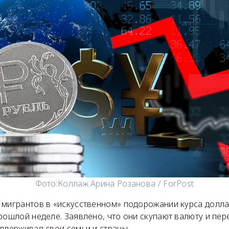
Фото:
Коллаж Арина Розанова / ForPost
 мигрантов в «искусственном» подорожании курса долла
рошлой неделе. Заявлено, что они скупают валюту и пе
ддерживая свои семьи и страны.