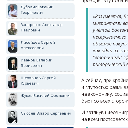
проводят эту полити
Дубовик Евгений
Георгиевич
«Разумеется, 
мигрантами вал
Запорожко Александр
учётом болезне
Павлович
нескрываемого
Лисейцев Сергей
объёмов покупк
Алексеевич
как один из эк
"вторичный" э
Иванов Валерий
риторический в
Борисович
Шеховцов Сергей
А сейчас, при край
Юрьевич
и глупостью размыв
на экономику, соци
Жуков Василий Фролович
бьют со всех сторон
И затянувшиеся «иг
Сысоев Виктор Сергеевич
на всём постсоветск