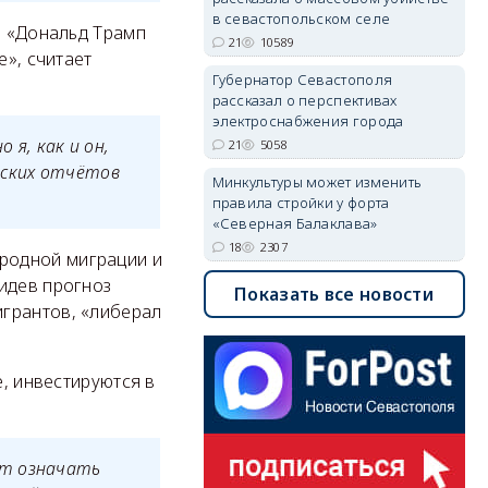
в севастопольском селе
и «Дональд Трамп
21
10589
е», считает
Губернатор Севастополя
рассказал о перспективах
электроснабжения города
 я, как и он,
21
5058
еских отчётов
Минкультуры может изменить
правила стройки у форта
«Северная Балаклава»
18
2307
родной миграции и
идев прогноз
Показать все новости
игрантов, «либерал
е, инвестируются в
ет означать