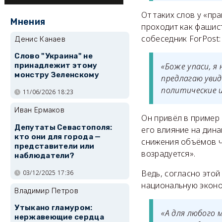
От таких слов у «пр
Мнения
проходит как фашист
собеседник ForPost:
Денис Канаев
Слово "Украина" не
«Боже упаси, я 
принадлежит этому
монстру Зеленскому
предлагаю увид
политические и
11/06/2026 18:23
Иван Ермаков
Он привёл в пример
Депутаты Севастополя:
его влияние на дин
кто они для города —
снижения объёмов ч
представители или
возрадуется».
наблюдатели?
Ведь, согласно этой
03/12/2025 17:36
национальную эконо
Владимир Петров
Утыкано гламуром:
«А для любого
нержавеющие сердца