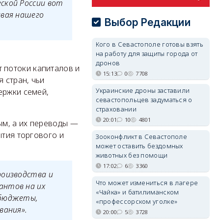
ской России вот
ивая нашего
Выбор Редакции
Кого в Севастополе готовы взять
на работу для защиты города от
дронов
 потоки капиталов и
15:13
0
7708
 стран, чьи
Украинские дроны заставили
ержки семей,
севастопольцев задуматься о
страховании
20:01
10
4801
ым, а их переводы —
ытия торгового и
Зооконфликт в Севастополе
может оставить бездомных
животных без помощи
17:02
6
3360
роизводства и
Что может измениться в лагере
антов на их
«Чайка» и батилиманском
 бюджеты,
«профессорском уголке»
вания».
20:00
5
3728