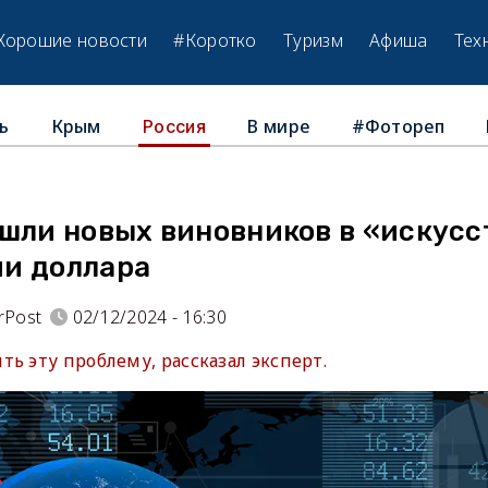
Хорошие новости
#Коротко
Туризм
Афиша
Тех
ь
Крым
В мире
#Фотореп
Россия
ашли новых виновников в «искус
и доллара
rPost
02/12/2024 - 16:30
ь эту проблему, рассказал эксперт.