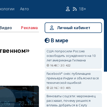
18+
нологии
Авто
Видео
Личный кабинет
Реклама
В мире
ственном»
США попросили Россию
освободить осуждённого на 10
лет американца Гилмана
16:40
2
422
Facebook* снёс публикацию
премьера Индии и объяснил всё
технической ошибкой
22:16
0
405
Виноваты соцсети: марокканец
рассказал, почему решился
вплавь добраться в Сеуту