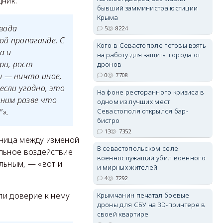
дник:
бывший замминистра юстиции
Крыма
вода
5
8224
ой пропаганде. С
Кого в Севастополе готовы взять
а и
на работу для защиты города от
erid: 2SDnjdvhGXG
ри, рост
дронов
ы — ничто иное,
0
7708
если угодно, это
На фоне ресторанного кризиса в
ним разве что
одном из лучших мест
"».
Севастополя открылся бар-
бистро
13
7352
аница между изменой
В севастопольском селе
льное воздействие
военнослужащий убил военного
льным, — «вот и
и мирных жителей
4
7292
ли доверие к нему
Крымчанин печатал боевые
дроны для СБУ на 3D-принтере в
своей квартире