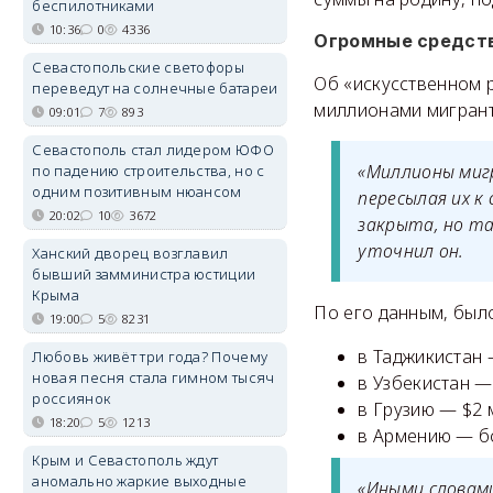
беспилотниками
10:36
0
4336
Огромные средств
Севастопольские светофоры
Об «искусственном 
переведут на солнечные батареи
миллионами мигран
09:01
7
893
Севастополь стал лидером ЮФО
«Миллионы миг
по падению строительства, но с
одним позитивным нюансом
пересылая их к
20:02
10
3672
закрыта, но та
уточнил он.
Ханский дворец возглавил
бывший замминистра юстиции
Крыма
По его данным, был
19:00
5
8231
в Таджикистан 
Любовь живёт три года? Почему
новая песня стала гимном тысяч
в Узбекистан —
россиянок
в Грузию — $2 
18:20
5
1213
в Армению — бо
Крым и Севастополь ждут
аномально жаркие выходные
«Иными словами