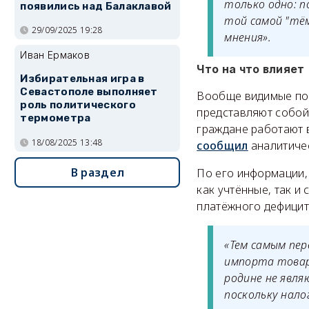
только одно: п
появились над Балаклавой
той самой "тём
29/09/2025 19:28
мнения».
Иван Ермаков
Что на что влияет
Избирательная игра в
Севастополе выполняет
Вообще видимые пот
роль политического
представляют собой
термометра
граждане работают в
18/08/2025 13:48
сообщил
аналитичес
В раздел
По его информации,
как учтённые, так и
платёжного дефицит
«Тем самым пер
импорта товар
родине не явл
поскольку нало