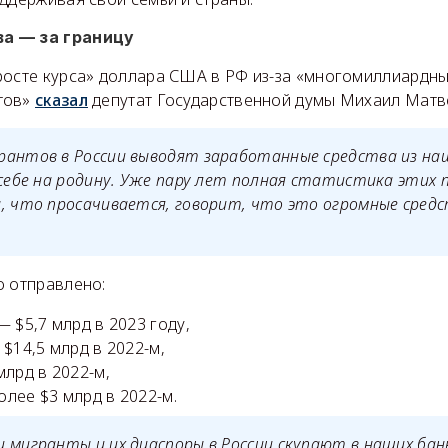
а — за границу
росте курса» доллара США в РФ из-за «многомиллиардны
тов»
сказал
депутат Государственной думы Михаил Матв
рантов в России выводят заработанные средства из на
 себе на родину. Уже пару лет полная статистика этих 
, что просачивается, говорит, что это огромные средс
о отправлено:
— $5,7 млрд в 2023 году,
 $14,5 млрд в 2022-м,
млрд в 2022-м,
лее $3 млрд в 2022-м.
 мигранты и их диаспоры в России скупают в наших бан