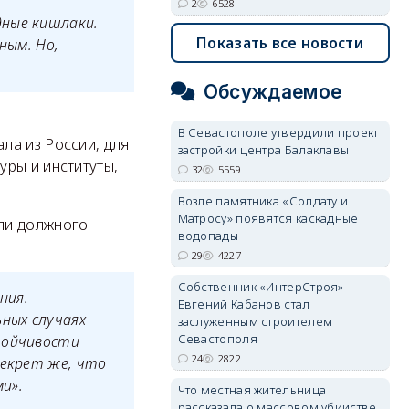
2
6528
дные кишлаки.
Показать все новости
ным. Но,
Обсуждаемое
В Севастополе утвердили проект
ла из России, для
застройки центра Балаклавы
уры и институты,
32
5559
Возле памятника «Солдату и
Матросу» появятся каскадные
ли должного
водопады
29
4227
Собственник «ИнтерСтроя»
ния.
Евгений Кабанов стал
ьных случаях
заслуженным строителем
Севастополя
тойчивости
24
2822
секрет же, что
и».
Что местная жительница
рассказала о массовом убийстве