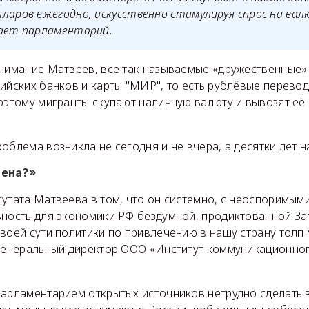
ларов ежегодно, искусственно стимулируя спрос на вал
тает парламентарий.
внимание Матвеев, все так называемые «дружественные»
ийских банков и карты "МИР", то есть рублёвые перевод
оэтому мигранты скупают наличную валюту и вывозят её 
облема возникла не сегодня и не вчера, а десятки лет н
мена?»
утата Матвеева в том, что он системно, с неоспоримым
ьность для экономики РФ бездумной, продиктованной За
воей сути политики по привлечению в нашу страну толп 
 генеральный директор ООО «Институт коммуникационно
арламентарием открытых источников нетрудно сделать в