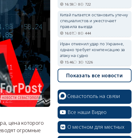
16:59
0
722
Китай пытается остановить утечку
специалистов и ужесточает
правила выезда
16:07
0
444
Иран отменил удар по Украине,
однако требует компенсацию за
атаку на судно
15:46
3
1226
Показать все новости
Севастополь на связи
Все наши Видео
ра, цена которого
О местном для местных
реводят огромные