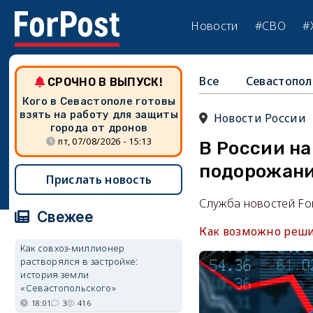
Новости
#СВО
#
Все
Севастопол
СРОЧНО В ВЫПУСК!
Кого в Севастополе готовы
взять на работу для защиты
Новости России
города от дронов
пт, 07/08/2026 - 15:13
В России н
подорожани
Прислать новость
Служба новостей Fo
Свежее
Как возможно решит
Как совхоз-миллионер
растворялся в застройке:
история земли
«Севастопольского»
18:01
3
416