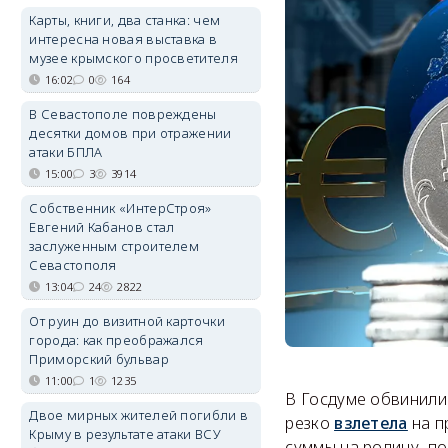
Карты, книги, два станка: чем
интересна новая выставка в
музее крымского просветителя
16:02
0
164
В Севастополе повреждены
десятки домов при отражении
атаки БПЛА
15:00
3
3914
Собственник «ИнтерСтроя»
Евгений Кабанов стал
заслуженным строителем
Севастополя
13:04
24
2822
От руин до визитной карточки
города: как преображался
Приморский бульвар
11:00
1
1235
В Госдуме обвинили
Двое мирных жителей погибли в
резко
взлетела
на п
Крыму в результате атаки ВСУ
суммы на родину, по