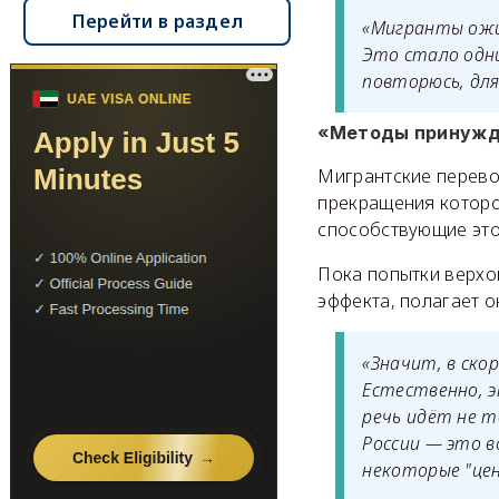
Перейти в раздел
«Мигранты ожи
Это стало одни
повторюсь, для
«Методы принужд
Мигрантские перево
прекращения которо
способствующие это
Пока попытки верхо
эффекта, полагает о
«Значит, в ск
Естественно, э
речь идёт не 
России — это в
некоторые "це