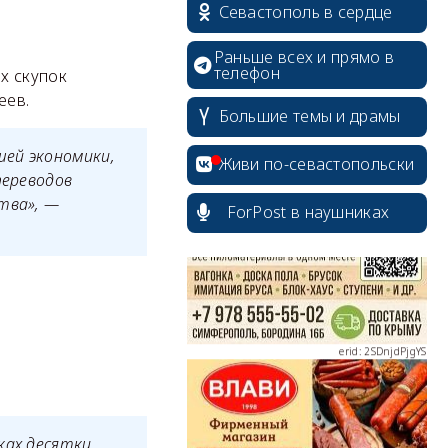
Севастополь в сердце
Раньше всех и прямо в
телефон
х скупок
еев.
Большие темы и драмы
erid: 2SDnjcrDNw6
шей экономики,
Живи по-севастопольски
переводов
тва», —
ForPost в наушниках
erid: 2SDnjdPjgYS
erid: 2SDnjdvhGXG
ках десятки