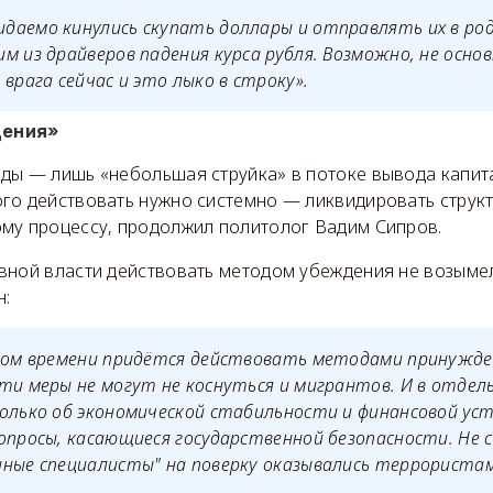
даемо кинулись скупать доллары и отправлять их в ро
м из драйверов падения курса рубля. Возможно, не основ
 врага сейчас и это лыко в строку».
ения»
ды — лишь «небольшая струйка» в потоке вывода капита
го действовать нужно системно — ликвидировать структ
му процессу, продолжил политолог Вадим Сипров.
вной власти действовать методом убеждения не возыме
н:
ором времени придётся действовать методами принужде
ти меры не могут не коснуться и мигрантов. И в отдел
только об экономической стабильности и финансовой ус
опросы, касающиеся государственной безопасности. Не 
нные специалисты" на поверку оказывались террористам