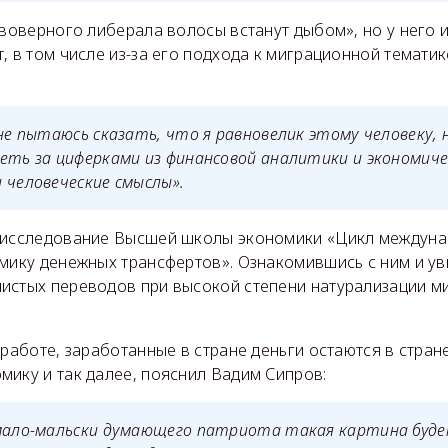
авоверного либерала волосы встанут дыбом», но у него 
, в том числе из-за его подхода к миграционной тематик
не пытаюсь сказать, что я равновелик этому человеку, но
еть за циферками из финансовой аналитики и экономич
 человеческие смыслы».
 исследование Высшей школы экономики «Цикл междуна
амику денежных трансфертов». Ознакомившись с ним и ув
истых переводов при высокой степени натурализации м
 работе, заработанные в стране деньги остаются в стран
мику и так далее, пояснил Вадим Сипров:
 мало-мальски думающего патриота такая картина буд