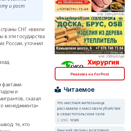
юту и рост
 страны СНГ «ввели
ы в эти государства
erid: 2SDnjcLUypt
из России, уточнил
азад.
Реклама на ForPost
erid: 2SDnjcrDNw6
и фактами
Читаемое
падом и
мигрантов, сказал
Что местная жительница
го менеджмента»
рассказала о массовом убийстве
в севастопольском селе
21
10589
erid: 2SDnjdPjgYS
ывод: те, кто
Ханский дворец возглавил