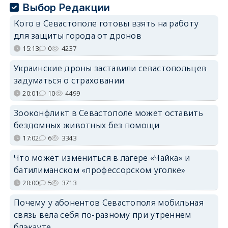
Выбор Редакции
Кого в Севастополе готовы взять на работу
для защиты города от дронов
15:13
0
4237
Украинские дроны заставили севастопольцев
задуматься о страховании
20:01
10
4499
Зооконфликт в Севастополе может оставить
бездомных животных без помощи
17:02
6
3343
Что может измениться в лагере «Чайка» и
батилиманском «профессорском уголке»
20:00
5
3713
Почему у абонентов Севастополя мобильная
связь вела себя по-разному при утреннем
блэкауте