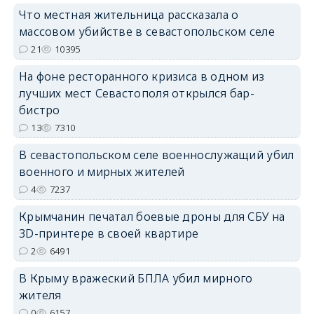
Что местная жительница рассказала о
массовом убийстве в севастопольском селе
21
10395
На фоне ресторанного кризиса в одном из
лучших мест Севастополя открылся бар-
erid: 2SDnjdvhGXG
бистро
13
7310
В севастопольском селе военнослужащий убил
военного и мирных жителей
4
7237
Крымчанин печатал боевые дроны для СБУ на
3D-принтере в своей квартире
2
6491
В Крыму вражеский БПЛА убил мирного
жителя
0
6157