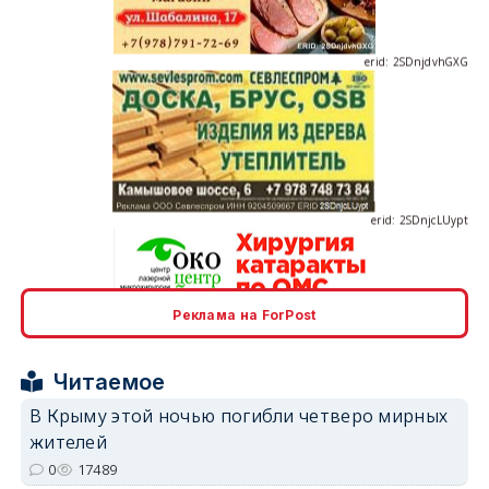
erid: 2SDnjcLUypt
Реклама на ForPost
erid: 2SDnjcrDNw6
Читаемое
В Крыму этой ночью погибли четверо мирных
жителей
0
17489
erid: 2SDnjdPjgYS