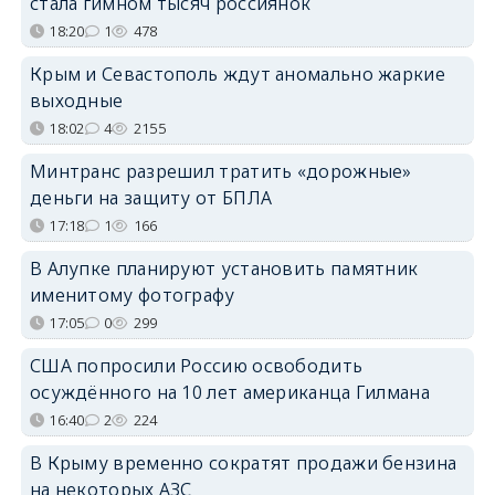
стала гимном тысяч россиянок
18:20
1
478
Крым и Севастополь ждут аномально жаркие
выходные
18:02
4
2155
Минтранс разрешил тратить «дорожные»
деньги на защиту от БПЛА
17:18
1
166
В Алупке планируют установить памятник
именитому фотографу
17:05
0
299
США попросили Россию освободить
осуждённого на 10 лет американца Гилмана
16:40
2
224
В Крыму временно сократят продажи бензина
на некоторых АЗС