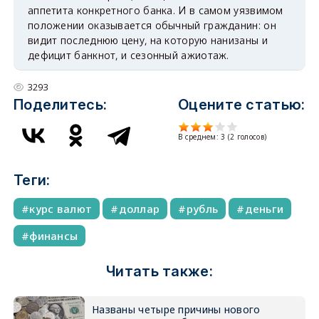
аппетита конкретного банка. И в самом уязвимом
положении оказывается обычный гражданин: он
видит последнюю цену, на которую нанизаны и
дефицит банкнот, и сезонный ажиотаж.
3293
Поделитесь:
Оцените статью:
В среднем:
3
(
2
голосов)
Теги:
курс валют
доллар
рубль
деньги
финансы
Читать также:
Названы четыре причины нового