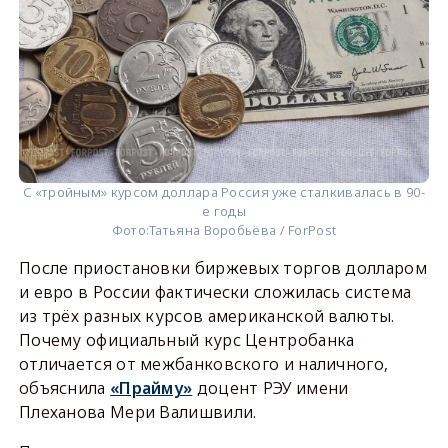
С «тройным» курсом доллара Россия уже сталкивалась в 90-
е годы
Фото:
Татьяна Воробьёва / ForPost
После приостановки биржевых торгов долларом
и евро в России фактически сложилась система
из трёх разных курсов американской валюты.
Почему официальный курс Центробанка
отличается от межбанковского и наличного,
объяснила
«Прайму»
доцент РЭУ имени
Плеханова Мери Валишвили.