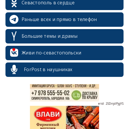
Севастополь в сердце
Раньше всех и прямо в телефон
Большие темы и драмы
erid: 2SDnjcrDNw6
Живи по-севастопольски
ForPost в наушниках
erid: 2SDnjdPjgYS
erid: 2SDnjdvhGXG