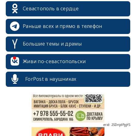
Севастополь в сердце
Раньше всех и прямо в телефон
Большие темы и драмы
Живи по-севастопольски
erid: 2SDnjcrDNw6
ForPost в наушниках
erid: 2SDnjdPjgYS