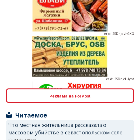
erid: 2SDnjdvhGXG
erid: 2SDnjcLUypt
Реклама на ForPost
erid: 2SDnjcrDNw6
Читаемое
Что местная жительница рассказала о
массовом убийстве в севастопольском селе