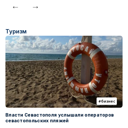
Туризм
бизнес
Власти Севастополя услышали операторов
П
севастопольских пляжей
о