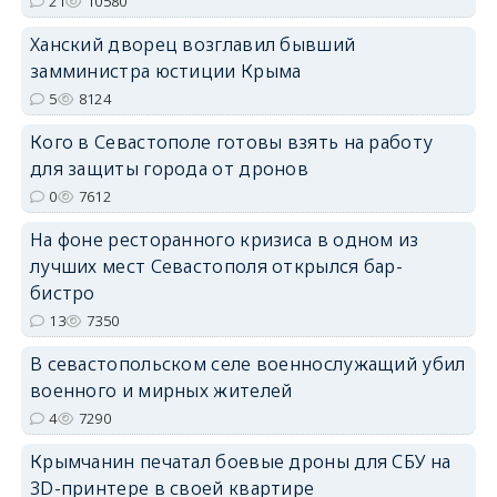
21
10580
erid: 2SDnjdPjgYS
Ханский дворец возглавил бывший
замминистра юстиции Крыма
5
8124
Кого в Севастополе готовы взять на работу
для защиты города от дронов
erid: 2SDnjdvhGXG
0
7612
На фоне ресторанного кризиса в одном из
лучших мест Севастополя открылся бар-
бистро
13
7350
В севастопольском селе военнослужащий убил
военного и мирных жителей
4
7290
Крымчанин печатал боевые дроны для СБУ на
3D-принтере в своей квартире