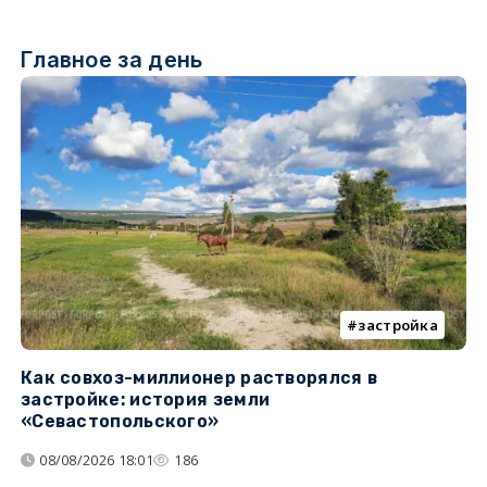
Главное за день
застройка
Как совхоз-миллионер растворялся в
К
застройке: история земли
н
«Севастопольского»
п
08/08/2026 18:01
186