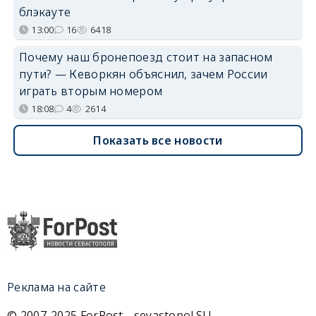
блэкауте
13:00
16
6418
Почему наш бронепоезд стоит на запасном
пути? — Кеворкян объяснил, зачем России
играть вторым номером
18:08
4
2614
Показать все новости
Реклама на сайте
© 2007-2025 ForPost - sevastopol.SU