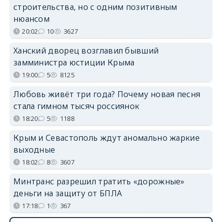
строительства, но с одним позитивным
нюансом
20:02
10
3627
Ханский дворец возглавил бывший
замминистра юстиции Крыма
19:00
5
8125
Любовь живёт три года? Почему новая песня
стала гимном тысяч россиянок
18:20
5
1188
Крым и Севастополь ждут аномально жаркие
выходные
18:02
8
3607
Минтранс разрешил тратить «дорожные»
деньги на защиту от БПЛА
17:18
1
367