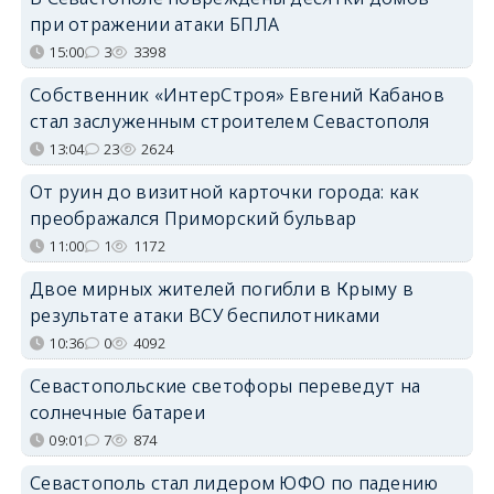
при отражении атаки БПЛА
15:00
3
3398
Собственник «ИнтерСтроя» Евгений Кабанов
стал заслуженным строителем Севастополя
13:04
23
2624
От руин до визитной карточки города: как
преображался Приморский бульвар
11:00
1
1172
Двое мирных жителей погибли в Крыму в
результате атаки ВСУ беспилотниками
10:36
0
4092
Севастопольские светофоры переведут на
солнечные батареи
09:01
7
874
Севастополь стал лидером ЮФО по падению