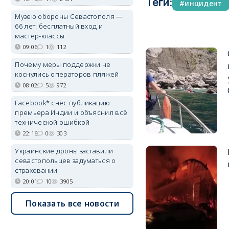
Теги:
инцидент
Музею обороны Севастополя —
66 лет: бесплатный вход и
мастер-классы
09:06
1
112
Почему меры поддержки не
коснулись операторов пляжей
08:02
5
972
Facebook* снёс публикацию
премьера Индии и объяснил всё
технической ошибкой
22:16
0
303
Украинские дроны заставили
севастопольцев задуматься о
страховании
20:01
10
3905
Показать все новости