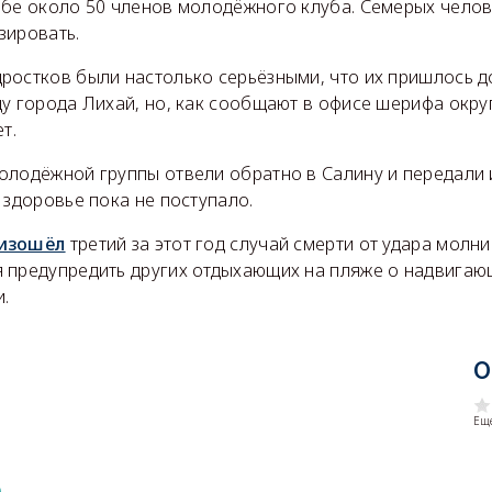
ебе около 50 членов молодёжного клуба. Семерых челов
зировать.
ростков были настолько серьёзными, что их пришлось д
у города Лихай, но, как сообщают в офисе шерифа окру
т.
олодёжной группы отвели обратно в Салину и передали 
 здоровье пока не поступало.
изошёл
третий за этот год случай смерти от удара молни
 предупредить других отдыхающих на пляже о надвигающ
.
О
Еще