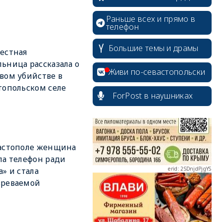
Раньше всех и прямо в
телефон
Большие темы и драмы
естная
erid: 2SDnjcrDNw6
ьница рассказала о
Живи по-севастопольски
вом убийстве в
топольском селе
ForPost в наушниках
erid: 2SDnjdPjgYS
астополе женщина
ла телефон ради
а» и стала
зреваемой
erid: 2SDnjdvhGXG