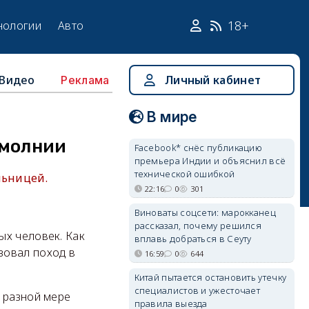
18+
нологии
Авто
Видео
Личный кабинет
Реклама
В мире
 молнии
Facebook* снёс публикацию
премьера Индии и объяснил всё
технической ошибкой
льницей.
22:16
0
301
Виноваты соцсети: марокканец
рассказал, почему решился
ых человек. Как
вплавь добраться в Сеуту
зовал поход в
16:59
0
644
Китай пытается остановить утечку
специалистов и ужесточает
 разной мере
правила выезда