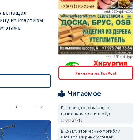
ч вытащил
ину из квартиры
-м этаже
erid: 2SDnjcLUypt
Реклама на ForPost
erid: 2SDnjcrDNw6
Читаемое
Пчеловод рассказал, как
правильно хранить мёд
2
24712
erid: 2SDnjdPjgYS
В Крыму этой ночью погибли
четверо мирных жителей