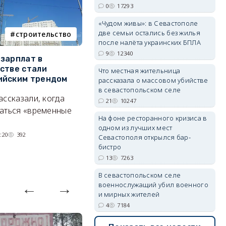
0
17293
«Чудом живы»: в Севастополе
две семьи остались без жилья
строительство
фотореп
после налёта украинских БПЛА
erid: 2SDnjdvhGXG
9
12340
зарплат в
Тайный дворик на мысе
Г
стве стали
Хрустальном: как найти
з
Что местная жительница
ийским трендом
место отдыха, о котором
м
рассказала о массовом убийстве
почти никто не знает
в севастопольском селе
ассказали, когда
А
21
10247
Под стенами Галереи искусств
аться «временные
На фоне ресторанного кризиса в
прячутся руины храма,
одном из лучших мест
гравийный сад и семейные
:20
392
Севастополя открылся бар-
качели.
бистро
06/08/2026 15:00
2778
13
7263
В севастопольском селе
военнослужащий убил военного
и мирных жителей
4
7184