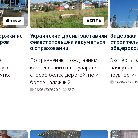
пляж
БПЛА
ержки не
Украинские дроны заставили
Задержки 
оров
севастопольцев задуматься
строитель
о страховании
общеросс
е
По сравнению с ожиданием
Эксперты р
кую
компенсации от государства
начнут реш
очно.
способ более дорогой, но и
трудности».
более надежный.
06/08/2026 15
06/08/2026 20:01
3874