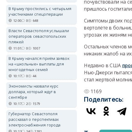
почувствовали на с
пришлось госпитали
В Крыму простились с четырьмя
участниками спецоперации
Симптомы двоих под
12:00
0
648
вертолёте в больниц
Власти Севастополя услышали
угрозах их жизням не
операторов севастопольских
пляжей
Остальных членов м
11:01
0
1007
никаких жалоб на их
В Крыму начался приём заявок
на «школьные» выплаты для
Недавно в США
про
многодетных семей
Нью-Джерси пытался
10:17
0
44
стал жертвой молнии
Экономисты назвали курс
1169
доллара, который ждут в
сентябре
Поделитесь:
10:17
2
1579
Губернатор Севастополя
рассказал о перспективах
электроснабжения города
10:13
14
2181