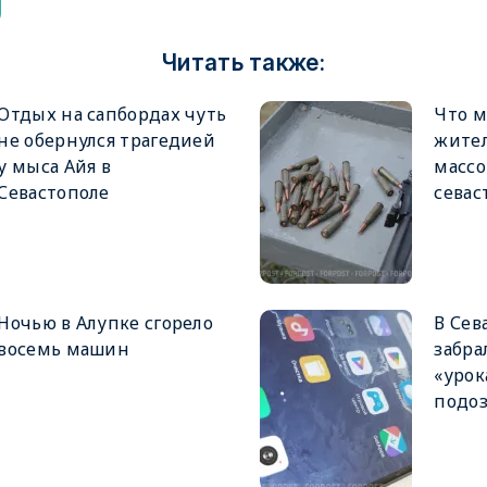
Читать также:
Отдых на сапбордах чуть
Что м
не обернулся трагедией
жител
у мыса Айя в
массо
Севастополе
севас
Ночью в Алупке сгорело
В Сев
восемь машин
забра
«урок
подо