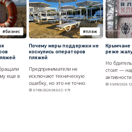
бизнес
пляж
ля
Почему меры поддержки не
Крымчане 
ров
коснулись операторов
реже жалу
пляжей
пляжей
Но бдитель
бращали
Предприниматели не
стоит — на
му еще в
исключают техническую
активности
ошибку, но это не точно.
05/08/2026 12
07/08/2026 08:02
979