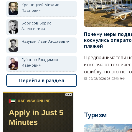
Крошицкий Михаил
Павлович
Борисов Борис
Алексеевич
Почему меры подд
коснулись операт
Назукин Иван Андреевич
пляжей
Предприниматели н
Губанов Владимир
исключают техничес
Иванович
ошибку, но это не т
07/08/2026 08:02
944
Перейти в раздел
Туризм