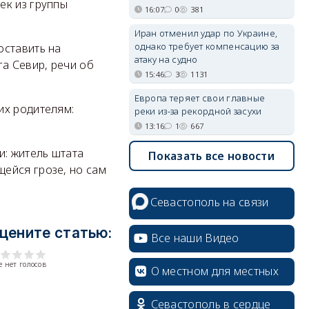
ек из группы
16:07
0
381
Иран отменил удар по Украине,
однако требует компенсацию за
оставить на
атаку на судно
га Севир, речи об
15:46
3
1131
Европа теряет свои главные
их родителям:
реки из-за рекордной засухи
13:16
1
667
и: житель штата
Показать все новости
ейся грозе, но сам
Севастополь на связи
цените статью:
Все наши Видео
 нет голосов
О местном для местных
Севастополь в сердце