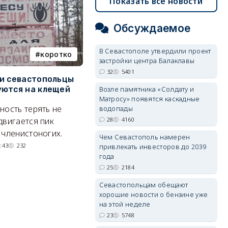
Показать все новости
Обсуждаемое
В Севастополе утвердили проект
коротко
Балаклава
застройки центра Балаклавы
32
5401
и севастопольцы
В Севастополе утвердили
Н
ются на клещей
проект застройки центра
С
Возле памятника «Солдату и
Матросу» появятся каскадные
Балаклавы
и
ность терять не
водопады
Там появится туристический
М
двигается пик
28
4160
квартал с отелями и
н
 членистоногих.
Чем Севастополь намерен
парковками.
:43
232
привлекать инвесторов до 2039
05/08/2026 08:01
5400
года
25
2184
Севастопольцам обещают
хорошие новости о бензине уже
на этой неделе
23
5748