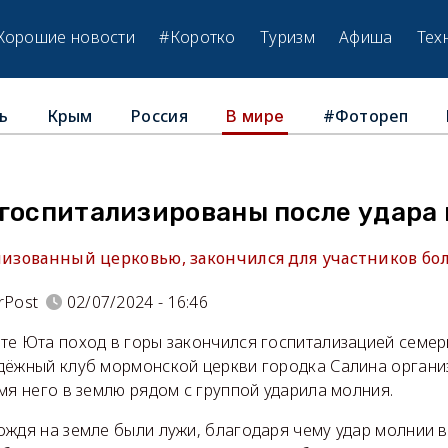
Хорошие новости
#Коротко
Туризм
Афиша
Тех
ь
Крым
Россия
#Фотореп
В мире
 госпитализированы после удара
анизованный церковью, закончился для участников бо
rPost
02/07/2024 - 16:46
те Юта поход в горы закончился госпитализацией семер
дёжный клуб мормонской церкви городка Салина органи
мя него в землю рядом с группой ударила молния.
ождя на земле были лужи, благодаря чему удар молнии в