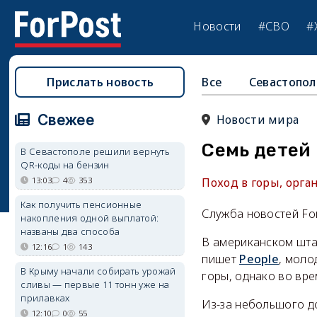
Новости
#СВО
#
Прислать новость
Все
Севастопол
Свежее
Новости мира
Семь детей
В Севастополе решили вернуть
QR-коды на бензин
13:03
4
353
Поход в горы, орг
Как получить пенсионные
Служба новостей Fo
накопления одной выплатой:
названы два способа
В американском шта
12:16
1
143
пишет
People
, моло
В Крыму начали собирать урожай
горы, однако во вре
сливы — первые 11 тонн уже на
прилавках
Из-за небольшого д
12:10
0
55