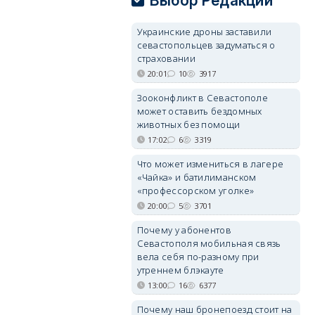
Выбор Редакции
Украинские дроны заставили
севастопольцев задуматься о
страховании
20:01
10
3917
Зооконфликт в Севастополе
может оставить бездомных
животных без помощи
17:02
6
3319
Что может измениться в лагере
«Чайка» и батилиманском
«профессорском уголке»
20:00
5
3701
Почему у абонентов
Севастополя мобильная связь
вела себя по-разному при
утреннем блэкауте
13:00
16
6377
Почему наш бронепоезд стоит на