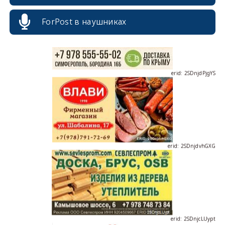
ForPost в наушниках
erid: 2SDnjdPjgYS
erid: 2SDnjdvhGXG
erid: 2SDnjcLUypt