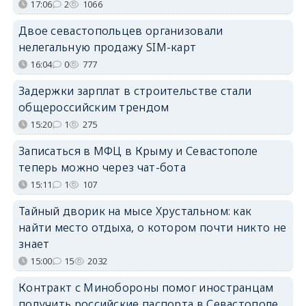
17:06
2
1066
Двое севастопольцев организовали
нелегальную продажу SIM-карт
16:04
0
777
Задержки зарплат в строительстве стали
общероссийским трендом
15:20
1
275
Записаться в МФЦ в Крыму и Севастополе
теперь можно через чат-бота
15:11
1
107
Тайный дворик на мысе Хрустальном: как
найти место отдыха, о котором почти никто не
знает
15:00
15
2032
Контракт с Минобороны помог иностранцам
получить российские паспорта в Севастополе