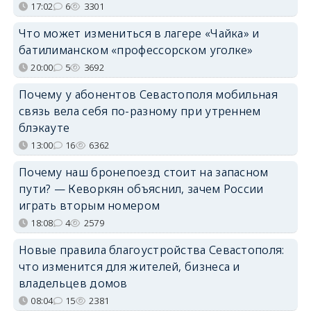
17:02
6
3301
Что может измениться в лагере «Чайка» и
батилиманском «профессорском уголке»
20:00
5
3692
Почему у абонентов Севастополя мобильная
связь вела себя по-разному при утреннем
блэкауте
13:00
16
6362
Почему наш бронепоезд стоит на запасном
пути? — Кеворкян объяснил, зачем России
играть вторым номером
18:08
4
2579
Новые правила благоустройства Севастополя:
что изменится для жителей, бизнеса и
владельцев домов
08:04
15
2381