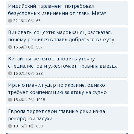
Индийский парламент потребовал
безусловных извинений от главы Meta*
22:16
0
65
Виноваты соцсети: марокканец рассказал,
почему решился вплавь добраться в Сеуту
16:59
0
587
Китай пытается остановить утечку
специалистов и ужесточает правила выезда
16:07
0
338
Иран отменил удар по Украине, однако
требует компенсацию за атаку на судно
15:46
3
1028
Европа теряет свои главные реки из-за
рекордной засухи
13:16
1
633