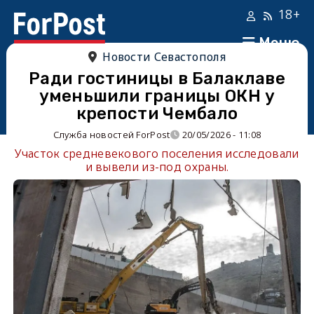
18+
Меню
Новости Севастополя
Ради гостиницы в Балаклаве
уменьшили границы ОКН у
крепости Чембало
Служба новостей ForPost
20/05/2026 - 11:08
Участок средневекового поселения исследовали
и вывели из-под охраны.