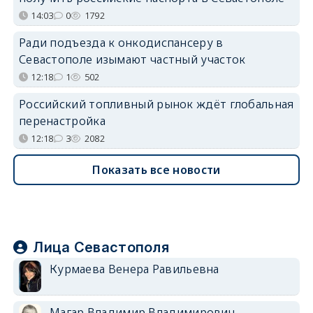
14:03
0
1792
Ради подъезда к онкодиспансеру в
Севастополе изымают частный участок
12:18
1
502
Российский топливный рынок ждёт глобальная
перенастройка
12:18
3
2082
Показать все новости
Лица Севастополя
Курмаева Венера Равильевна
Магар Владимир Владимирович