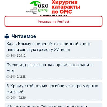
erid: 2SDnjcrDNw6
Реклама на ForPost
Читаемое
Как в Крыму в переплёте старинной книги
нашли ханскую грамоту XVI века
1
36912
erid: 2SDnjdPjgYS
Пчеловод рассказал, как правильно хранить
мёд
2
24288
В Крыму этой ночью погибли четверо мирных
жителей
erid: 2SDnjdvhGXG
0
17236
«Чудом живы»: в Севастополе две семьи