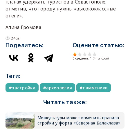
планах удержать туристов в Севастополе,
отметив, что городу нужны «высококлассные
отели».
Алина Громова
2462
Поделитесь:
Оцените статью:
В среднем:
1
(
4
голосов)
Теги:
застройка
археология
памятники
Читать также:
Минкультуры может изменить правила
стройки у форта «Северная Балаклава»