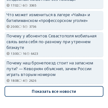
17:02
6
3365
Что может измениться в лагере «Чайка» и
батилиманском «профессорском уголке»
20:00
5
3736
Почему у абонентов Севастополя мобильная
связь вела себя по-разному при утреннем
блэкауте
13:00
16
6423
Почему наш бронепоезд стоит на запасном
пути? — Кеворкян объяснил, зачем России
играть вторым номером
18:08
4
2626
Показать все новости