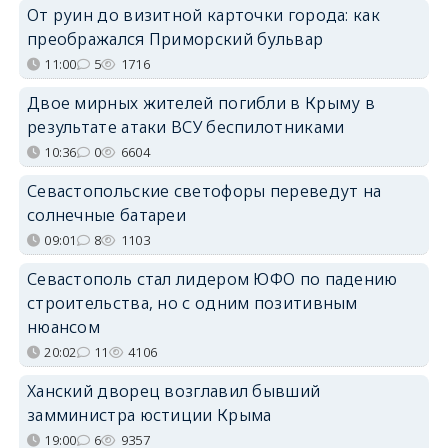
От руин до визитной карточки города: как
преображался Приморский бульвар
11:00
5
1716
Двое мирных жителей погибли в Крыму в
результате атаки ВСУ беспилотниками
10:36
0
6604
Севастопольские светофоры переведут на
солнечные батареи
09:01
8
1103
Севастополь стал лидером ЮФО по падению
строительства, но с одним позитивным
нюансом
20:02
11
4106
Ханский дворец возглавил бывший
замминистра юстиции Крыма
19:00
6
9357