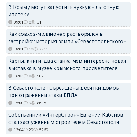
В Крыму могут запустить «узкую» льготную
ипотеку
09:01
0
31
Как совхоз-миллионер растворялся в
застройке: история земли «Севастопольского»
18:01
10
2711
Карты, книги, два станка: чем интересна новая
выставка в музее крымского просветителя
16:02
0
587
В Севастополе повреждены десятки домов
при отражении атаки БПЛА
15:00
9
8615
Собственник «ИнтерСтроя» Евгений Кабанов
стал заслуженным строителем Севастополя
13:04
29
5269