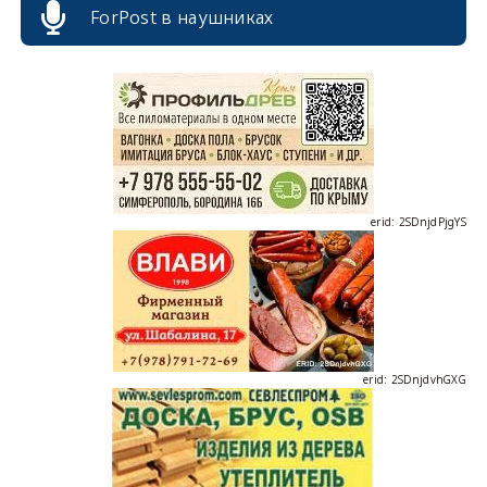
ForPost в наушниках
erid: 2SDnjcrDNw6
erid: 2SDnjdPjgYS
erid: 2SDnjdvhGXG