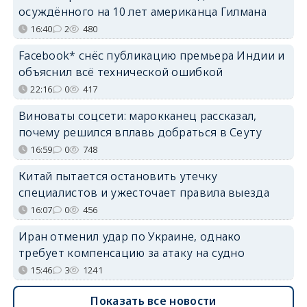
осуждённого на 10 лет американца Гилмана
16:40
2
480
Facebook* снёс публикацию премьера Индии и
объяснил всё технической ошибкой
22:16
0
417
Виноваты соцсети: марокканец рассказал,
почему решился вплавь добраться в Сеуту
16:59
0
748
Китай пытается остановить утечку
специалистов и ужесточает правила выезда
16:07
0
456
Иран отменил удар по Украине, однако
требует компенсацию за атаку на судно
15:46
3
1241
Показать все новости