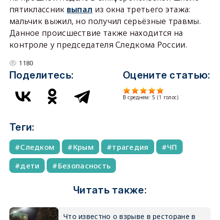
пятиклассник
выпал
из окна третьего этажа:
мальчик выжил, но получил серьёзные травмы.
Данное происшествие также находится на
контроле у председателя Следкома России.
1180
Поделитесь:
Оцените статью:
В среднем:
5
(
1
голос)
Теги:
Следком
Крым
трагедия
ЧП
дети
Безопасность
Читать также:
Что известно о взрыве в ресторане в