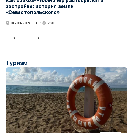
Как совхоз-миллионер растворялся в
К
застройке: история земли
н
«Севастопольского»
п
08/08/2026 18:01
790
Туризм