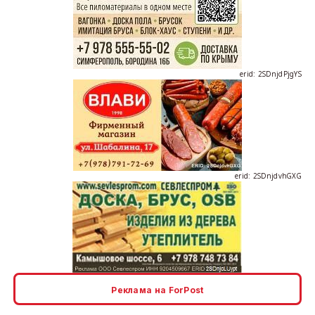
erid: 2SDnjdPjgYS
erid: 2SDnjdvhGXG
erid: 2SDnjcLUypt
Реклама на ForPost