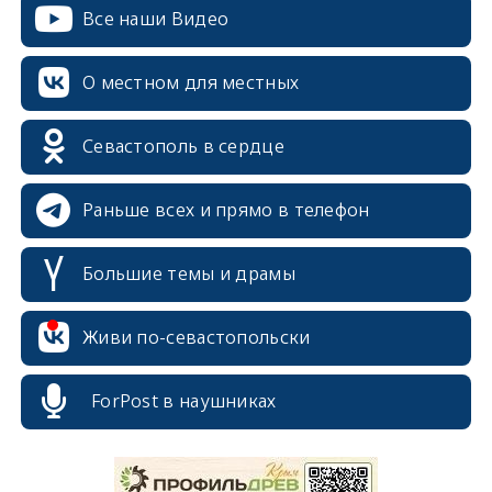
Все наши Видео
О местном для местных
Севастополь в сердце
Раньше всех и прямо в телефон
Большие темы и драмы
Живи по-севастопольски
ForPost в наушниках
erid: 2SDnjcrDNw6