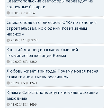
Севастопольские светофоры переведут на
солнечные батареи
09:01
7
914
Севастополь стал лидером ЮФО по падению
строительства, но с одним позитивным
нюансом
20:02
10
3728
Ханский дворец возглавил бывший
замминистра юстиции Крыма
19:00
5
8380
Любовь живёт три года? Почему новая песня
стала гимном тысяч россиянок
18:20
5
1243
Крым и Севастополь ждут аномально жаркие
выходные
18:02
8
3696