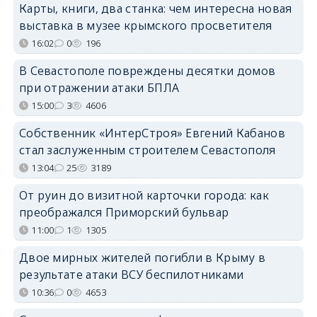
Карты, книги, два станка: чем интересна новая
выставка в музее крымского просветителя
16:02
0
196
В Севастополе повреждены десятки домов
при отражении атаки БПЛА
15:00
3
4606
Собственник «ИнтерСтроя» Евгений Кабанов
стал заслуженным строителем Севастополя
13:04
25
3189
От руин до визитной карточки города: как
преображался Приморский бульвар
11:00
1
1305
Двое мирных жителей погибли в Крыму в
результате атаки ВСУ беспилотниками
10:36
0
4653