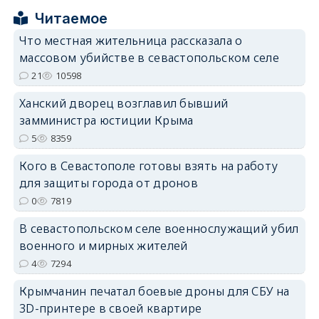
Читаемое
Что местная жительница рассказала о
erid: 2SDnjcrDNw6
массовом убийстве в севастопольском селе
21
10598
Ханский дворец возглавил бывший
замминистра юстиции Крыма
5
8359
erid: 2SDnjdPjgYS
Кого в Севастополе готовы взять на работу
для защиты города от дронов
0
7819
В севастопольском селе военнослужащий убил
военного и мирных жителей
erid: 2SDnjdvhGXG
4
7294
Крымчанин печатал боевые дроны для СБУ на
3D-принтере в своей квартире