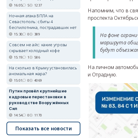
16:05
5
1237
Напомним, что в свя
Ночная атака БПЛА на
проспекта Октябрьс
Севастополь: сбиты 4
беспилотника, пострадавших нет
На фоне ограни
15:30
0
389
маршрута обще
Совсем не айс: какие угрозы
будут объезжа
скрывает холодный кофе
15:19
1
586
На личном автомоби
На сколько в Крыму установилась
аномальная жара?
и Отрадную.
15:01
0
4069
Путин провёл крупнейшие
кадровые перестановки в
руководстве Вооружённых
Сил
14:54
0
1170
Показать все новости