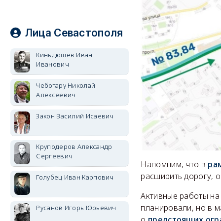
Лица Севастополя
Киньдюшев Иван
Иванович
Чеботару Николай
Алексеевич
Закон Василий Исаевич
Круподеров Александр
Сергеевич
Напомним, что в
ра
расширить дорогу, 
Голубец Иван Карпович
Активные работы на
планировали, но в 
Русанов Игорь Юрьевич
о
предстоящих огр