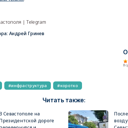
астополя | Telegram
ора:
Андрей Гринев
О
В 
инфраструктура
коротко
Читать также:
В Севастополе на
После
Президентской дороге
возду
перевернулся и
Севас