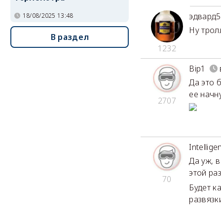
эдвард5
18/08/2025 13:48
Ну трол
В раздел
1232
Bip1
Да это 
ее начн
2707
Intellige
Да уж, 
этой ра
70
Будет к
развязки