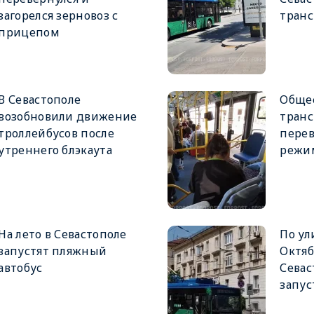
загорелся зерновоз с
тран
прицепом
В Севастополе
Обще
возобновили движение
транс
троллейбусов после
перев
утреннего блэкаута
режи
На лето в Севастополе
По ул
запустят пляжный
Октяб
автобус
Севас
запус