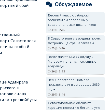
Обсуждаемое
спортный сбой
Десятый класс с отбором:
возникли ли проблемы у
севастопольских школьников
48
2506
ственный
В Севастополе утвердили проект
порт Севастополя
застройки центра Балаклавы
ели на особый
32
4470
м
Возле памятника «Солдату и
Матросу» появятся каскадные
водопады
26
3193
Чем Севастополь намерен
ице Адмирала
привлекать инвесторов до 2039
рьского в
года
тополе снова
25
2146
тили троллейбусы
Севастопольцам обещают
хорошие новости о бензине уже