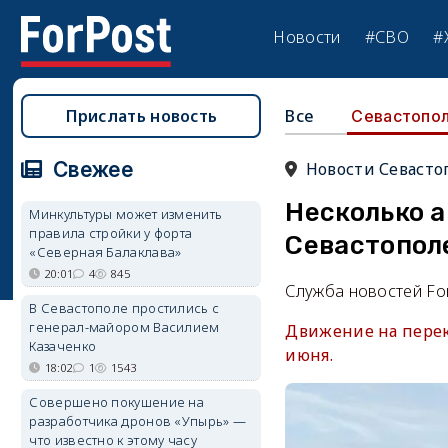
Новости
#СВО
#
Прислать новость
Все
Севастопо
Свежее
Новости Севасто
Несколько 
Минкультуры может изменить
правила стройки у форта
Севастопол
«Северная Балаклава»
20:01
4
845
Служба новостей Fo
В Севастополе простились с
генерал-майором Василием
Движение на перек
Казаченко
июня.
18:02
1
1543
Совершено покушение на
разработчика дронов «Упырь» —
что известно к этому часу