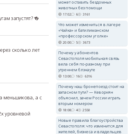
может оставить бездомных
животных без помощи
17:02
6
3161
гам запустят? 🍻
Что может измениться в лагере
«Чайка» и батилиманском
«профессорском уголке»
20:00
5
3673
через сколько лет
Почему у абонентов
Севастополя мобильная связь
вела себя по-разному при
утреннем блэкауте
13:00
16
6316
Почему наш бронепоезд стоит на
запасном пути? — Кеворкян
а меньшикова, а с
объяснил, зачем России играть
вторым номером
18:08
4
2550
 2х уровневой
Новые правила благоустройства
Севастополя: что изменится для
жителей, бизнеса и владельцев