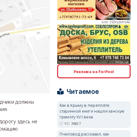
erid: 2SDnjdvhGXG
erid: 2SDnjcLUypt
Реклама на ForPost
Читаемое
ядчики должны
Как в Крыму в переплёте
erid: 2SDnjcrDNw6
ия.
старинной книги нашли ханскую
грамоту XVI века
дорогу здесь не
1
36827
ормацию
Пчеловод рассказал, как