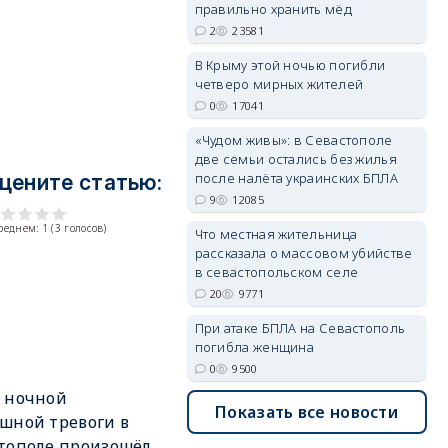
правильно хранить мёд
2
23581
erid: 2SDnjdPjgYS
В Крыму этой ночью погибли
четверо мирных жителей
0
17041
«Чудом живы»: в Севастополе
две семьи остались без жилья
после налёта украинских БПЛА
цените статью:
erid: 2SDnjdvhGXG
9
12085
среднем:
1
(
3
голосов)
Что местная жительница
рассказала о массовом убийстве
в севастопольском селе
20
9771
При атаке БПЛА на Севастополь
погибла женщина
0
9500
 ночной
Показать все новости
шной тревоги в
тополе произошёл