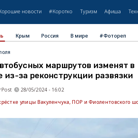
Хорошие новости
#Коротко
Туризм
Афиша
Тех
Крым
Россия
В мире
#Фотореп
ль
поля
автобусных маршрутов изменят в
е из-за реконструкции развязки
rPost
28/05/2024 - 16:02
рёстке улицы Вакуленчука, ПОР и Фиолентовского шо