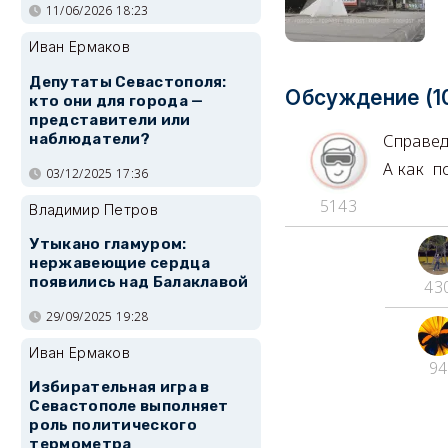
11/06/2026 18:23
Иван Ермаков
Депутаты Севастополя:
Обсуждение (1
кто они для города —
представители или
наблюдатели?
Справе
А как п
03/12/2025 17:36
5143
Владимир Петров
Утыкано гламуром:
нержавеющие сердца
появились над Балаклавой
43
29/09/2025 19:28
Иван Ермаков
94
Избирательная игра в
Севастополе выполняет
роль политического
термометра