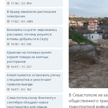
17:18
2
994
В Крыму изменили расписание
электричек
17:02
0
2485
Виноваты соцсети: марокканец
рассказал, почему решился
вплавь добраться в Сеуту
16:59
0
242
Крымчан на полевых кухнях
кормят повара из элитных
ресторанов
16:47
1
257
Китай пытается остановить утечку
специалистов и ужесточает
правила выезда
16:07
0
182
В Севастополе из-з
Севастопольскому Фиоленту к
общественного тран
сентябрю обещают новое
транспортной инфра
пространство для отдыха