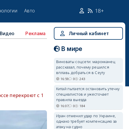
18+
нологии
Авто
Видео
Личный кабинет
Реклама
В мире
Виноваты соцсети: марокканец
рассказал, почему решился
вплавь добраться в Сеуту
16:59
0
243
Китай пытается остановить утечку
специалистов и ужесточает
ссе перекроют с 1
правила выезда
16:07
0
184
Иран отменил удар по Украине,
однако требует компенсацию за
атаку на судно