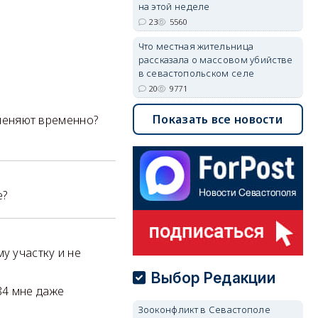
на этой неделе
23
5560
Что местная жительница
рассказала о массовом убийстве
в севастопольском селе
20
9771
Показать все новости
тменяют временно?
е?
му участку и не
Выбор Редакции
84 мне даже
Зооконфликт в Севастополе