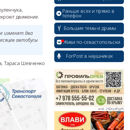
куленчука,
Раньше всех и прямо в
телефон
екроют движение.
Большие темы и драмы
де изменят два
есяцев автобусы
Живи по-севастопольски
ForPost в наушниках
а, Тараса Шевченко
erid: 2SDnjcrDNw6
erid: 2SDnjdPjgYS