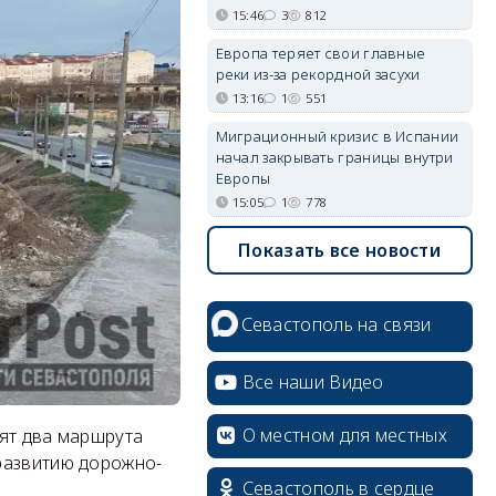
15:46
3
812
Европа теряет свои главные
реки из-за рекордной засухи
13:16
1
551
Миграционный кризис в Испании
начал закрывать границы внутри
Европы
15:05
1
778
Показать все новости
Севастополь на связи
Все наши Видео
О местном для местных
нят два маршрута
развитию дорожно-
Севастополь в сердце