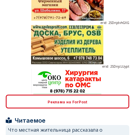
erid: 2SDnjdvhGXG
erid: 2SDnjcLUypt
erid: 2SDnjcrDNw6
Реклама на ForPost
Читаемое
Что местная жительница рассказала о