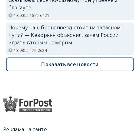
связь вела себя по-разному при утреннем
блэкауте
13:00
16
6421
Почему наш бронепоезд стоит на запасном
пути? — Кеворкян объяснил, зачем России
играть вторым номером
18:08
4
2624
Показать все новости
Реклама на сайте