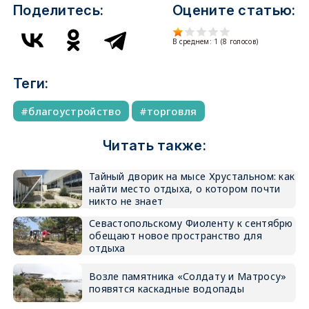
Поделитесь:
Оцените статью:
В среднем:
1
(
8
голосов)
Теги:
благоустройство
торговля
Читать также:
Тайный дворик на мысе Хрустальном: как
найти место отдыха, о котором почти
никто не знает
Севастопольскому Фиоленту к сентябрю
обещают новое пространство для
отдыха
Возле памятника «Солдату и Матросу»
появятся каскадные водопады