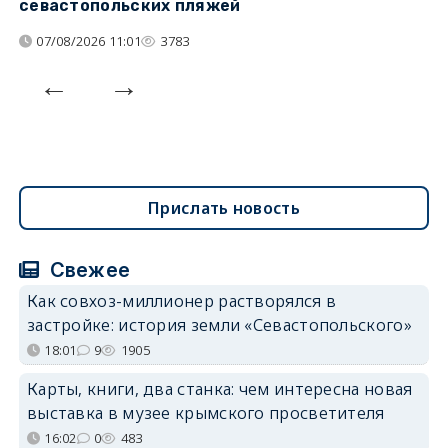
севастопольских пляжей
о
07/08/2026 11:01
3783
Прислать новость
Свежее
Как совхоз-миллионер растворялся в
застройке: история земли «Севастопольского»
18:01
9
1905
Карты, книги, два станка: чем интересна новая
выставка в музее крымского просветителя
16:02
0
483