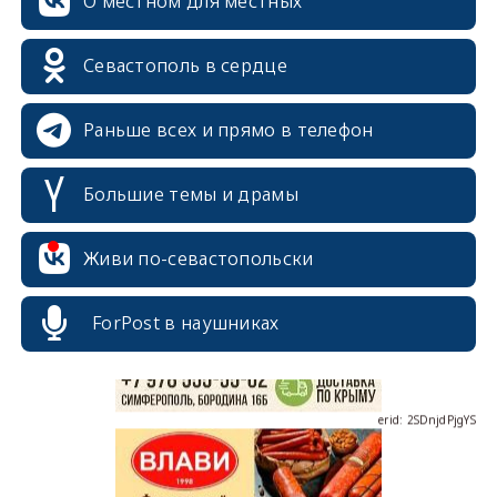
О местном для местных
Севастополь в сердце
Раньше всех и прямо в телефон
Большие темы и драмы
erid: 2SDnjcrDNw6
Живи по-севастопольски
ForPost в наушниках
erid: 2SDnjdPjgYS