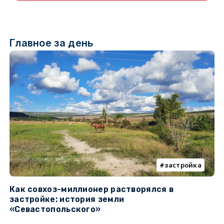
Главное за день
застройка
Как совхоз-миллионер растворялся в
К
застройке: история земли
н
«Севастопольского»
п