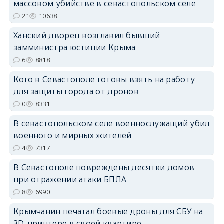
массовом убийстве в севастопольском селе
erid: 2SDnjdPjgYS
21
10638
Ханский дворец возглавил бывший
замминистра юстиции Крыма
6
8818
Кого в Севастополе готовы взять на работу
erid: 2SDnjdvhGXG
для защиты города от дронов
0
8331
В севастопольском селе военнослужащий убил
военного и мирных жителей
4
7317
В Севастополе повреждены десятки домов
при отражении атаки БПЛА
8
6990
Крымчанин печатал боевые дроны для СБУ на
3D-принтере в своей квартире