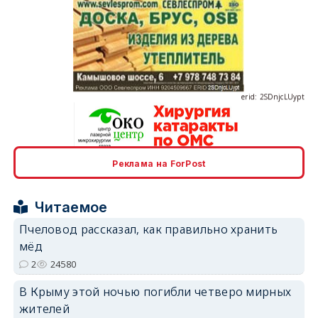
erid: 2SDnjcLUypt
Реклама на ForPost
erid: 2SDnjcrDNw6
Читаемое
Пчеловод рассказал, как правильно хранить
мёд
2
24580
erid: 2SDnjdPjgYS
В Крыму этой ночью погибли четверо мирных
жителей