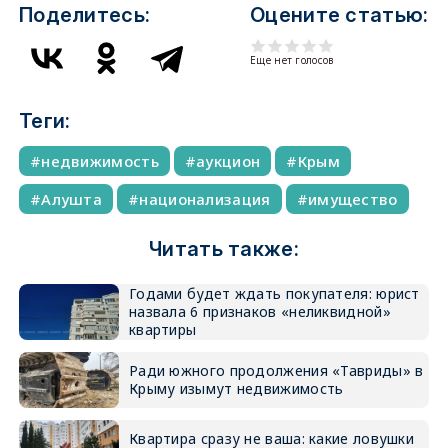
Поделитесь:
Оцените статью:
Еще нет голосов
Теги:
недвижимость
аукцион
Крым
Алушта
национализация
имущество
Читать также:
Годами будет ждать покупателя: юрист
назвала 6 признаков «неликвидной»
квартиры
Ради южного продолжения «Тавриды» в
Крыму изымут недвижимость
Квартира сразу не ваша: какие ловушки