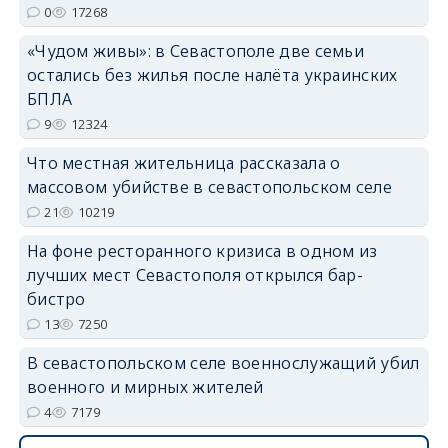
0
17268
«Чудом живы»: в Севастополе две семьи
остались без жилья после налёта украинских
erid: 2SDnjdvhGXG
БПЛА
9
12324
Что местная жительница рассказала о
массовом убийстве в севастопольском селе
21
10219
На фоне ресторанного кризиса в одном из
лучших мест Севастополя открылся бар-
бистро
13
7250
В севастопольском селе военнослужащий убил
военного и мирных жителей
4
7179