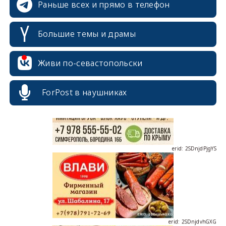
Раньше всех и прямо в телефон
Большие темы и драмы
erid: 2SDnjcrDNw6
Живи по-севастопольски
ForPost в наушниках
erid: 2SDnjdPjgYS
erid: 2SDnjdvhGXG