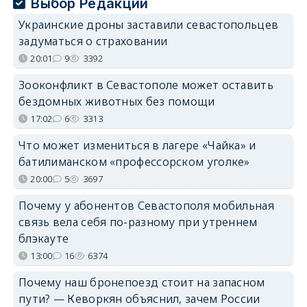
Выбор Редакции
Украинские дроны заставили севастопольцев
задуматься о страховании
20:01
9
3392
Зооконфликт в Севастополе может оставить
бездомных животных без помощи
17:02
6
3313
Что может измениться в лагере «Чайка» и
батилиманском «профессорском уголке»
20:00
5
3697
Почему у абонентов Севастополя мобильная
связь вела себя по-разному при утреннем
блэкауте
13:00
16
6374
Почему наш бронепоезд стоит на запасном
пути? — Кеворкян объяснил, зачем России