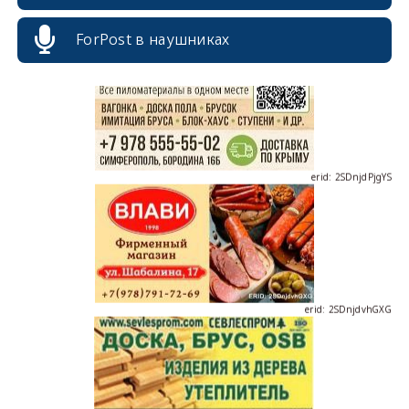
ForPost в наушниках
erid: 2SDnjdPjgYS
erid: 2SDnjdvhGXG
erid: 2SDnjcLUypt