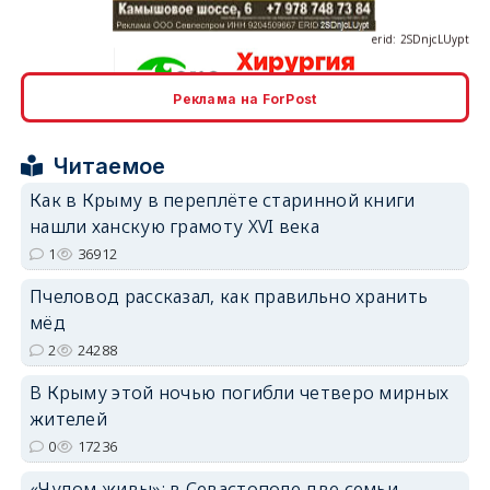
Реклама на ForPost
erid: 2SDnjcrDNw6
Читаемое
Как в Крыму в переплёте старинной книги
нашли ханскую грамоту XVI века
1
36912
erid: 2SDnjdPjgYS
Пчеловод рассказал, как правильно хранить
мёд
2
24288
В Крыму этой ночью погибли четверо мирных
жителей
erid: 2SDnjdvhGXG
0
17236
«Чудом живы»: в Севастополе две семьи