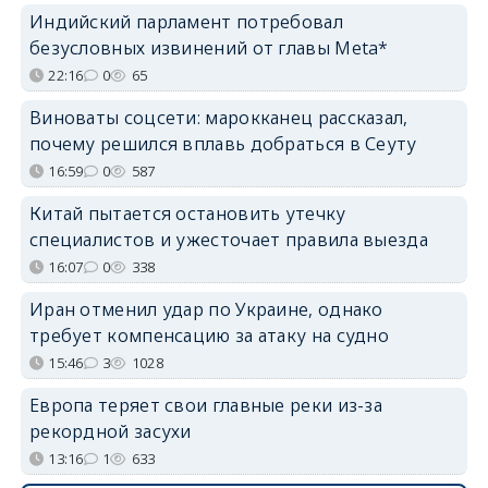
Индийский парламент потребовал
безусловных извинений от главы Meta*
22:16
0
65
Виноваты соцсети: марокканец рассказал,
почему решился вплавь добраться в Сеуту
16:59
0
587
Китай пытается остановить утечку
специалистов и ужесточает правила выезда
16:07
0
338
Иран отменил удар по Украине, однако
требует компенсацию за атаку на судно
15:46
3
1028
Европа теряет свои главные реки из-за
рекордной засухи
13:16
1
633