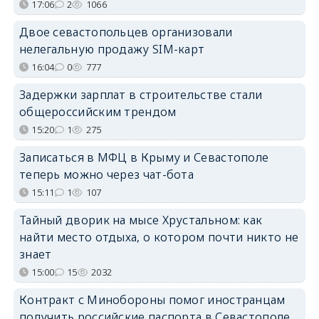
17:06
2
1066
Двое севастопольцев организовали
нелегальную продажу SIM-карт
16:04
0
777
Задержки зарплат в строительстве стали
общероссийским трендом
15:20
1
275
Записаться в МФЦ в Крыму и Севастополе
теперь можно через чат-бота
15:11
1
107
Тайный дворик на мысе Хрустальном: как
найти место отдыха, о котором почти никто не
знает
15:00
15
2032
Контракт с Минобороны помог иностранцам
получить российские паспорта в Севастополе