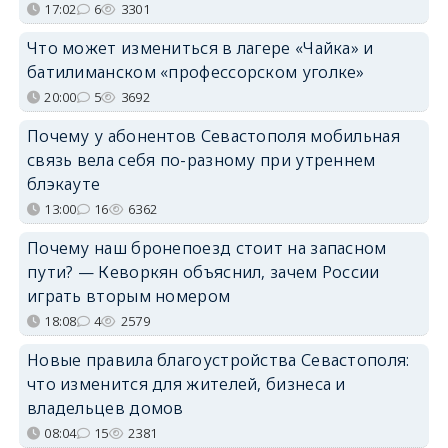
17:02
6
3301
Что может измениться в лагере «Чайка» и
батилиманском «профессорском уголке»
20:00
5
3692
Почему у абонентов Севастополя мобильная
связь вела себя по-разному при утреннем
блэкауте
13:00
16
6362
Почему наш бронепоезд стоит на запасном
пути? — Кеворкян объяснил, зачем России
играть вторым номером
18:08
4
2579
Новые правила благоустройства Севастополя:
что изменится для жителей, бизнеса и
владельцев домов
08:04
15
2381