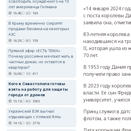
освободить осуждённого на 10
лет американца Гилмана
«14 января 2024 год
16:40
2
169
с поста королевы Д
заявила она, отмети
В Крыму временно сократят
продажи бензина на некоторых
83-летняя королева
АЗС
находившихся на тр
16:29
0
159
II, которая ушла из
Прямой эфир «ЕСТЬ ТЕМА».
70 лет.
Почему россияне мечтают жить в
частных домах, но остаются в
В 1953 году Дания 
квартирах?
получили право зани
16:00
1
411
Кого в Севастополе готовы
В 2023 году королев
взять на работу для защиты
власти. Её сын Фред
города от дронов
университет, учился
15:13
0
3305
Принц служил в дат
Украинский БЭК выгнал
отдыхающих с пляжей Ялты
флотом, а также по
14:15
5
3776
Дата коронации Фре