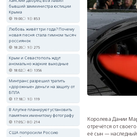
Ханский дворец возглавил
бывший замминистра юстиции
Крыма
19:00
1
853
Любовь живёт три года? Почему
новая песня стала гимном тысяч
россиянок
18:20
1
275
Крым и Севастополь ждут
аномально жаркие выходные
18:02
4
1356
Минтранс разрешил тратить
«дорожные» деньги на защиту от
БПЛА
17:18
1
119
В Алупке планируют установить
памятник именитому фотографу
Королева Дании Мар
17:05
0
214
отречётся от своего
США попросили Россию
её сын — наследный