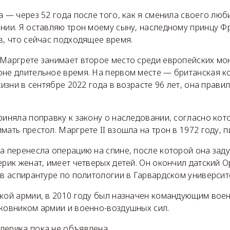
а — через 52 года после того, как я сменила своего люб
ании. Я оставляю трон моему сыну, наследному принцу Ф
в, что сейчас подходящее время.
 Маргрете занимает второе место среди европейских мо
оне длительное время. На первом месте — британская к
 жизни в сентябре 2022 года в возрасте 96 лет, она прав
приняла поправку к закону о наследовании, согласно ко
мать престол. Маргрете II взошла на трон в 1972 году,
а перенесла операцию на спине, после которой она зад
ерик женат, имеет четверых детей. Он окончил датский О
 в аспирантуре по политологии в Гарвардском университ
ской армии, в 2010 году был назначен командующим вое
лковником армии и военно-воздушных сил.
дерика пока не объявлена.