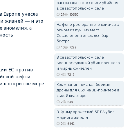
рассказала о массовом убийстве
в севастопольском селе
в Европе унесла
21
10350
и жизней — и это
На фоне ресторанного кризиса в
е аномалия, а
одном из лучших мест
erid: 2SDnjdvhGXG
ность
Севастополя открылся бар-
бистро
13
7299
В севастопольском селе
военнослужащий убил военного
и мирных жителей
ии ЕС против
4
7219
йской нефти
 в открытое море
Крымчанин печатал боевые
дроны для СБУ на 3D-принтере в
своей квартире
2
6481
В Крыму вражеский БПЛА убил
мирного жителя
0
6142