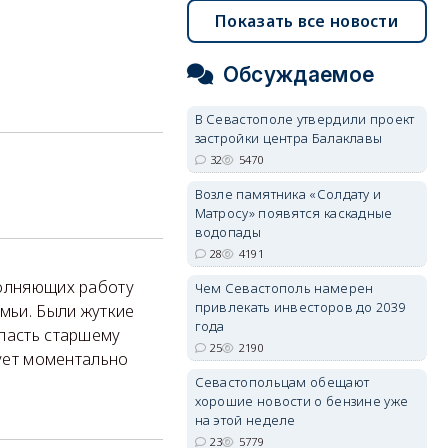
Показать все новости
Обсуждаемое
В Севастополе утвердили проект
застройки центра Балаклавы
32
5470
Возле памятника «Солдату и
Матросу» появятся каскадные
водопады
28
4191
полняющих работу
Чем Севастополь намерен
привлекать инвесторов до 2039
мьи. Были жуткие
года
власть старшему
25
2190
дует моментально
Севастопольцам обещают
хорошие новости о бензине уже
на этой неделе
23
5779