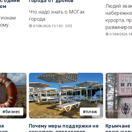
 с одним
города от дронов
Людей эвак
сом
Что надо знать о МОГах
набережно
егионам
города.
курорта, п
ому.
07/08/2026 15:13
3372
разминиров
07/08/2026 14
бизнес
пляж
ля
Почему меры поддержки не
Крымчане 
ров
коснулись операторов
реже жалу