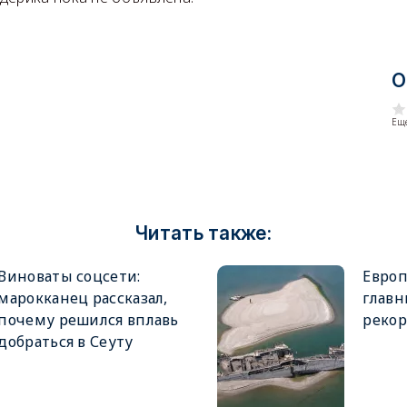
О
Еще
Читать также:
Виноваты соцсети:
Европ
марокканец рассказал,
главн
почему решился вплавь
рекор
добраться в Сеуту