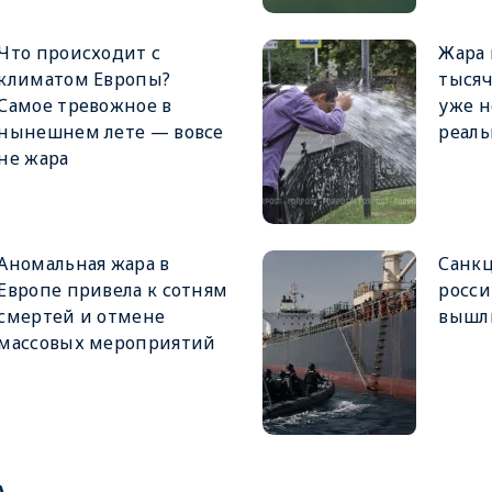
Что происходит с
Жара 
климатом Европы?
тысяч
Самое тревожное в
уже н
нынешнем лете — вовсе
реаль
не жара
Аномальная жара в
Санкц
Европе привела к сотням
росси
смертей и отмене
вышли
массовых мероприятий