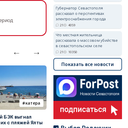
Губернатор Севастополя
рассказал о перспективах
электроснабжения города
период
21
4059
Что местная жительница
рассказала о массовом убийстве
в севастопольском селе
21
10350
Показать все новости
катера
электроснабжение
й БЭК выгнал
Губернатор Севастополя
П
х с пляжей Ялты
рассказал о перспективах
к