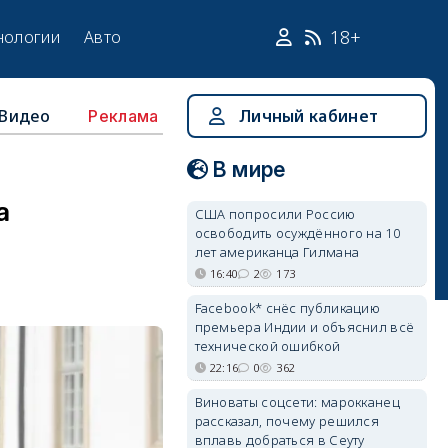
18+
нологии
Авто
Видео
Личный кабинет
Реклама
В мире
а
США попросили Россию
освободить осуждённого на 10
лет американца Гилмана
16:40
2
173
Facebook* снёс публикацию
премьера Индии и объяснил всё
технической ошибкой
22:16
0
362
Виноваты соцсети: марокканец
рассказал, почему решился
вплавь добраться в Сеуту