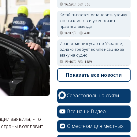
16:59
0
666
Китай пытается остановить утечку
специалистов и ужесточает
правила выезда
16:07
0
410
Иран отменил удар по Украине,
однако требует компенсацию за
атаку на судно
15:46
3
1189
Показать все новости
Севастополь на связи
Все наши Видео
ции заявила, что
О местном для местных
 страны возглавит