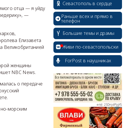
Севастополь в сердце
имого отца — я уйду
редерику», —
Раньше всех и прямо в
телефон
Большие темы и драмы
нархов,
оролева Елизавета
erid: 2SDnjcrDNw6
Живи по-севастопольски
ила Великобританией
ForPost в наушниках
торой женщины
 пишет NBC News.
erid: 2SDnjdPjgYS
умалась о передаче
рхусский
ете.
нно-морским
erid: 2SDnjdvhGXG