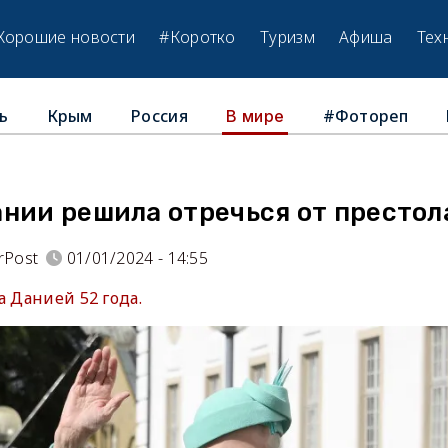
Хорошие новости
#Коротко
Туризм
Афиша
Тех
ь
Крым
Россия
#Фотореп
В мире
нии решила отречься от престол
rPost
01/01/2024 - 14:55
а Данией 52 года.