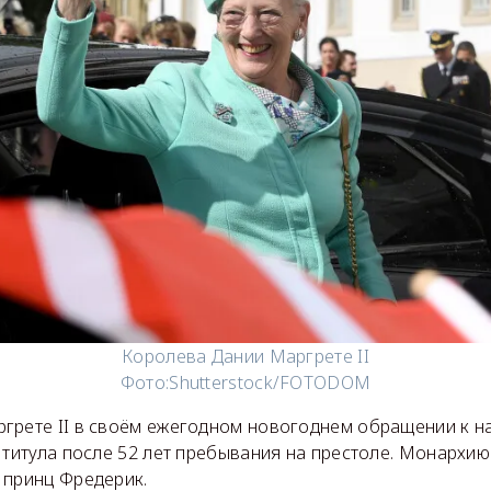
Королева Дании Маргрете II
Фото:
Shutterstock/FOTODOM
грете II в своём ежегодном новогоднем обращении к на
 титула после 52 лет пребывания на престоле. Монархию
 принц Фредерик.