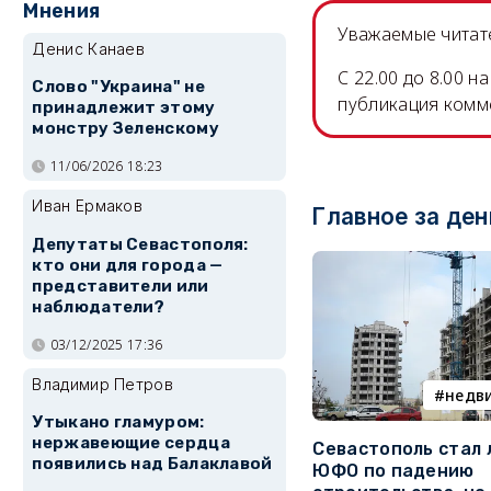
Мнения
Уважаемые читате
Денис Канаев
C 22.00 до 8.00 
Слово "Украина" не
публикация комм
принадлежит этому
монстру Зеленскому
11/06/2026 18:23
Иван Ермаков
Главное за ден
Депутаты Севастополя:
кто они для города —
представители или
наблюдатели?
03/12/2025 17:36
Владимир Петров
недв
Утыкано гламуром:
нержавеющие сердца
Севастополь стал
появились над Балаклавой
ЮФО по падению