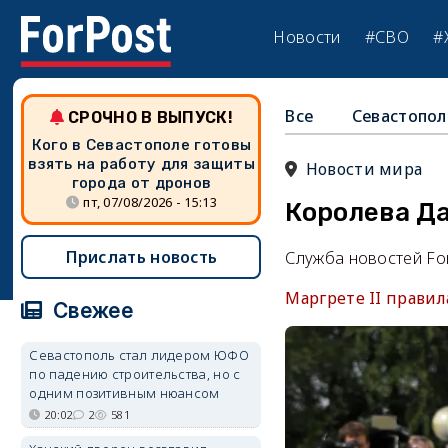
Новости
#СВО
#
Все
Севастопол
СРОЧНО В ВЫПУСК!
Кого в Севастополе готовы
взять на работу для защиты
Новости мира
города от дронов
пт, 07/08/2026 - 15:13
Королева Да
Прислать новость
Служба новостей Fo
Маргрете II правил
Свежее
Севастополь стал лидером ЮФО
по падению строительства, но с
одним позитивным нюансом
20:02
2
581