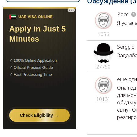
Обсуждение (3
Росс
Я устала
1056
Serggio
Задолбал
27790
еще одн
Она год
для мон
10131
обиды у
сыну.. 
реагиро