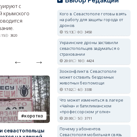
Выбор Редакции
электроснабжения города
п
уируют с
Энергетики, подчеркнул он,
П
й крымского
Кого в Севастополе готовы взять
делают практически
и
на работу для защиты города от
роводится
дронов
невозможное.
ош
ание.
15:13
0
3450
07/08/2026 10:13
4077
:15
3820
Украинские дроны заставили
севастопольцев задуматься о
страховании
20:01
10
4424
Зооконфликт в Севастополе
может оставить бездомных
животных без помощи
17:02
6
3330
Что может измениться в лагере
«Чайка» и батилиманском
«профессорском уголке»
коротко
Балаклава
20:00
5
3711
Почему у абонентов
и севастопольцы
В Севастополе утвердили
Н
Севастополя мобильная связь
ются на клещей
проект застройки центра
С