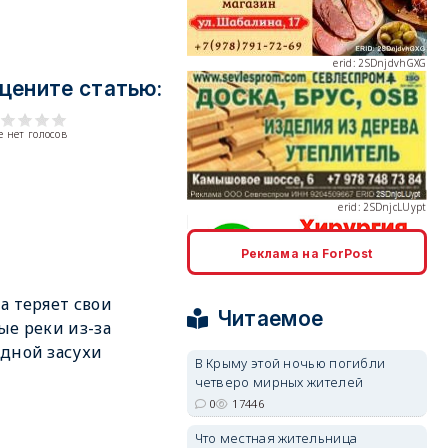
цените статью:
erid: 2SDnjcLUypt
 нет голосов
Реклама на ForPost
erid: 2SDnjcrDNw6
а теряет свои
Читаемое
ые реки из-за
дной засухи
В Крыму этой ночью погибли
четверо мирных жителей
0
17446
erid: 2SDnjdPjgYS
Что местная жительница