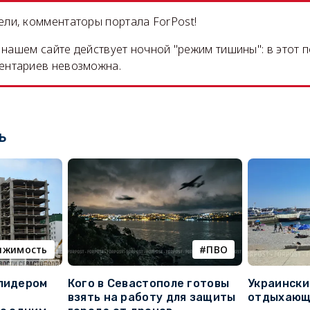
ли, комментаторы портала ForPost!
на нашем сайте действует ночной "режим тишины": в этот 
ентариев невозможна.
ь
ижимость
ПВО
 лидером
Кого в Севастополе готовы
Украински
взять на работу для защиты
отдыхающи