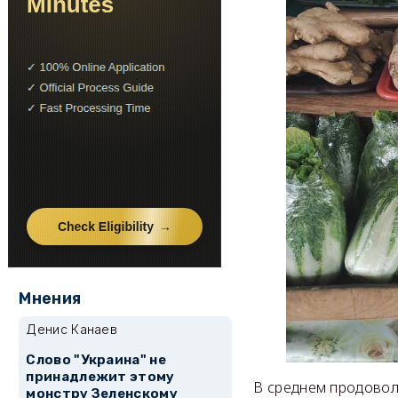
Мнения
Денис Канаев
Слово "Украина" не
принадлежит этому
В среднем продовол
монстру Зеленскому