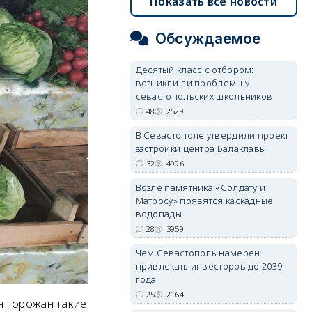
Показать все новости
Обсуждаемое
Десятый класс с отбором:
возникли ли проблемы у
севастопольских школьников
48
2529
В Севастополе утвердили проект
застройки центра Балаклавы
32
4996
Возле памятника «Солдату и
Матросу» появятся каскадные
водопады
28
3959
Чем Севастополь намерен
привлекать инвесторов до 2039
года
25
2164
я горожан такие