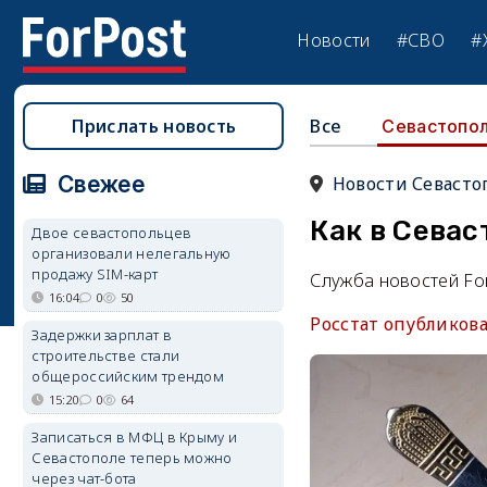
Новости
#СВО
#
Прислать новость
Все
Севастопо
Свежее
Новости Севасто
Как в Севас
Двое севастопольцев
организовали нелегальную
продажу SIM-карт
Служба новостей Fo
16:04
0
50
Росстат опубликова
Задержки зарплат в
строительстве стали
общероссийским трендом
15:20
0
64
Записаться в МФЦ в Крыму и
Севастополе теперь можно
через чат-бота