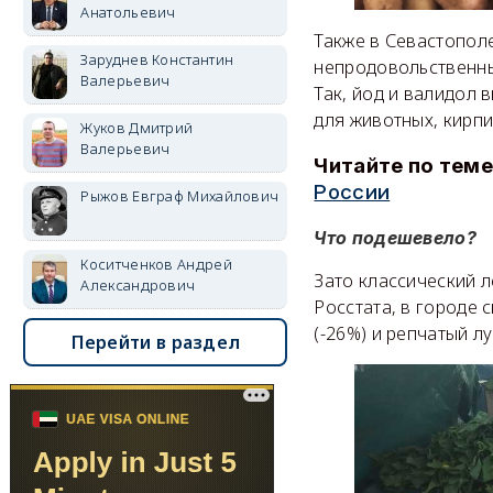
Анатольевич
Также в Севастополе
Заруднев Константин
непродовольственны
Валерьевич
Так, йод и валидол 
для животных, кирпи
Жуков Дмитрий
Валерьевич
Читайте по теме
России
Рыжов Евграф Михайлович
Что подешевело?
Коситченков Андрей
Зато классический 
Александрович
Росстата, в городе 
(-26%) и репчатый лу
Перейти в раздел