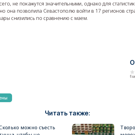
сего, не покажутся значительными, однако для статисти
но она позволила Севастополю войти в 17 регионов стра
вары снизились по сравнению с маем.
О
Еще
ены
Читать также:
Сколько можно съесть
Творо
тунца, чтобы не
морож