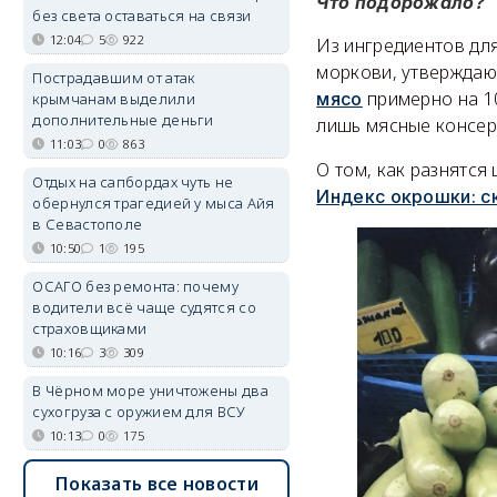
Что подорожало?
без света оставаться на связи
12:04
5
922
Из ингредиентов дл
моркови, утверждаю
Пострадавшим от атак
примерно на 10
мясо
крымчанам выделили
дополнительные деньги
лишь мясные консе
11:03
0
863
О том, как разнятся
Отдых на сапбордах чуть не
Индекс окрошки: с
обернулся трагедией у мыса Айя
в Севастополе
10:50
1
195
ОСАГО без ремонта: почему
водители всё чаще судятся со
страховщиками
10:16
3
309
В Чёрном море уничтожены два
сухогруза с оружием для ВСУ
10:13
0
175
Показать все новости