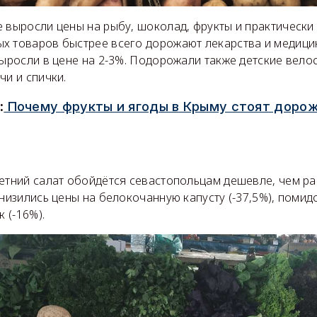
 выросли цены на рыбу, шоколад, фрукты и практически 
х товаров быстрее всего дорожают лекарства и медици
выросли в цене на 2-3%. Подорожали также детские вело
чи и спички.
:
Почему фрукты и ягоды в Крыму стоят дорож
летний салат обойдётся севастопольцам дешевле, чем р
снизились цены на белокочанную капусту (-37,5%), помид
к (-16%).