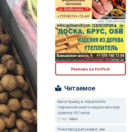
erid: 2SDnjdvhGXG
erid: 2SDnjcLUypt
Реклама на ForPost
Читаемое
Как в Крыму в переплёте
erid: 2SDnjcrDNw6
старинной книги нашли ханскую
грамоту XVI века
1
36886
Пчеловод рассказал, как