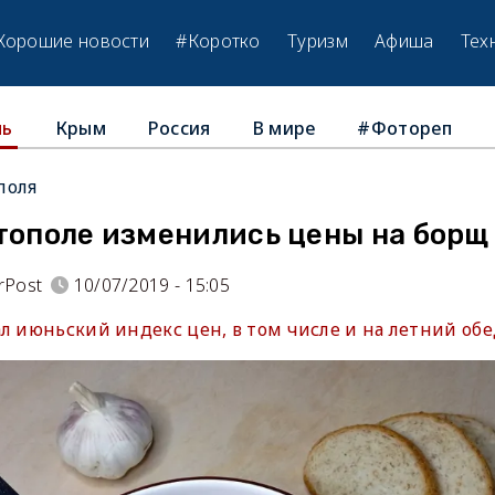
Хорошие новости
#Коротко
Туризм
Афиша
Тех
Крым
Россия
В мире
#Фотореп
ль
поля
тополе изменились цены на борщ 
rPost
10/07/2019 - 15:05
л июньский индекс цен, в том числе и на летний обе