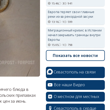
15:46
3
941
Европа теряет свои главные
реки из-за рекордной засухи
13:16
1
599
Миграционный кризис в Испании
начал закрывать границы внутри
Европы
15:05
1
798
Показать все новости
Севастополь на связи
Все наши Видео
рячего блюда в
ольских прилавках
О местном для местных
х цен за июнь.
Севастополь в сердце