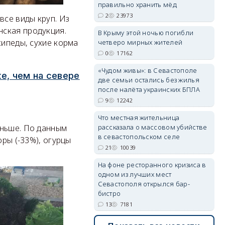
правильно хранить мёд
2
23973
все виды круп. Из
erid: 2SDnjdPjgYS
нская продукция.
В Крыму этой ночью погибли
сипеды, сухие корма
четверо мирных жителей
0
17162
«Чудом живы»: в Севастополе
е, чем на севере
две семьи остались без жилья
после налёта украинских БПЛА
erid: 2SDnjdvhGXG
9
12242
Что местная жительница
рассказала о массовом убийстве
аньше. По данным
в севастопольском селе
оры (-33%), огурцы
21
10039
На фоне ресторанного кризиса в
одном из лучших мест
Севастополя открылся бар-
бистро
13
7181