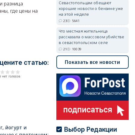
Севастопольцам обещают
ки разница
хорошие новости о бензине уже
ны, где цены на
на этой неделе
23
5641
Что местная жительница
рассказала о массовом убийстве
в севастопольском селе
21
10039
Показать все новости
цените статью:
 нет голосов
г, йогурт и
Выбор Редакции
еное с протеином: