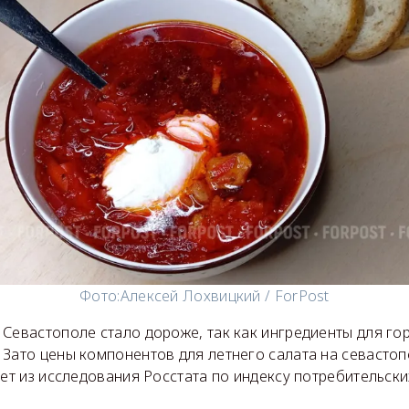
Фото:
Алексей Лохвицкий / ForPost
Севастополе стало дороже, так как ингредиенты для го
 Зато цены компонентов для летнего салата на севастоп
ует из исследования Росстата по индексу потребительски