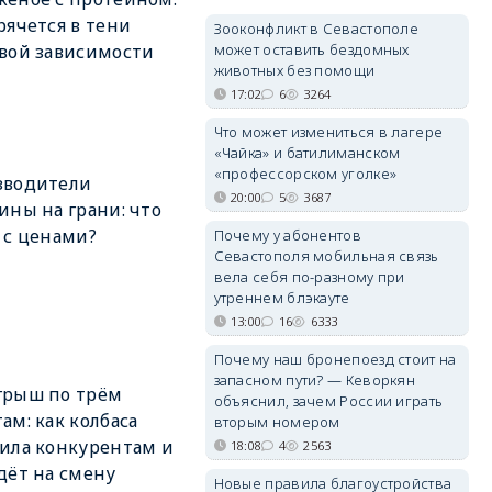
рячется в тени
Зооконфликт в Севастополе
может оставить бездомных
вой зависимости
животных без помощи
17:02
6
3264
Что может измениться в лагере
«Чайка» и батилиманском
«профессорском уголке»
зводители
20:00
5
3687
ины на грани: что
 с ценами?
Почему у абонентов
Севастополя мобильная связь
вела себя по-разному при
утреннем блэкауте
13:00
16
6333
Почему наш бронепоезд стоит на
запасном пути? — Кеворкян
грыш по трём
объяснил, зачем России играть
ам: как колбаса
вторым номером
ила конкурентам и
18:08
4
2563
дёт на смену
Новые правила благоустройства