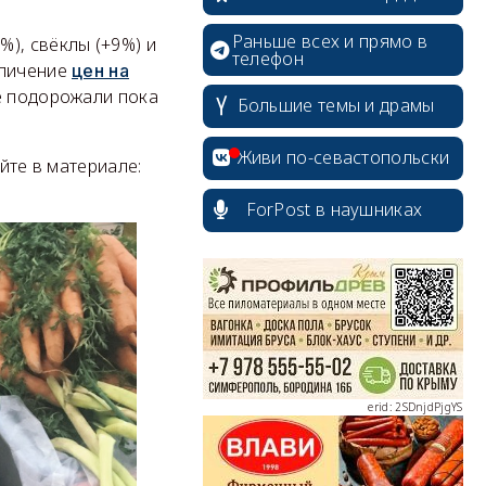
Раньше всех и прямо в
), свёклы (+9%) и
телефон
еличение
цен на
е подорожали пока
Большие темы и драмы
Живи по-севастопольски
йте в материале:
ForPost в наушниках
erid: 2SDnjcrDNw6
erid: 2SDnjdPjgYS