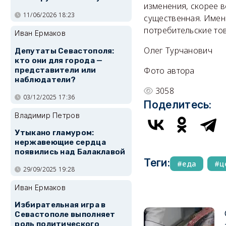
изменения, скорее в
11/06/2026 18:23
существенная. Имен
потребительские то
Иван Ермаков
Олег Турчанович
Депутаты Севастополя:
кто они для города —
Фото автора
представители или
наблюдатели?
3058
03/12/2025 17:36
Поделитесь:
Владимир Петров
Утыкано гламуром:
нержавеющие сердца
появились над Балаклавой
Теги:
еда
ц
29/09/2025 19:28
Иван Ермаков
Избирательная игра в
Севастополе выполняет
роль политического