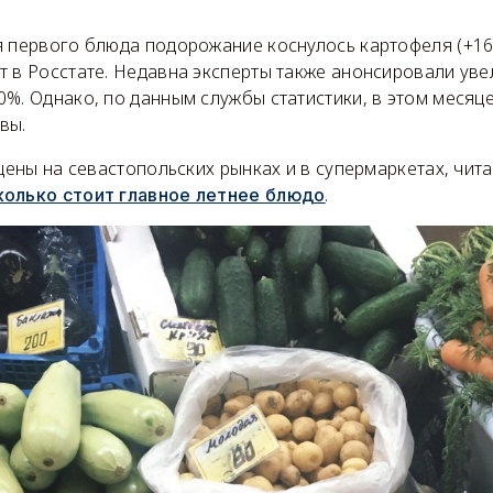
я первого блюда подорожание коснулось картофеля (+16%
т в Росстате. Недавна эксперты также анонсировали ув
%. Однако, по данным службы статистики, в этом месяц
рвы.
 цены на севастопольских рынках и в супермаркетах, чита
.
колько стоит главное летнее блюдо