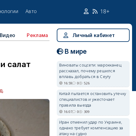
18+
нологии
Авто
Видео
Личный кабинет
Реклама
В мире
и салат
Виноваты соцсети: марокканец
рассказал, почему решился
вплавь добраться в Сеуту
16:59
0
526
д.
Китай пытается остановить утечку
специалистов и ужесточает
правила выезда
16:07
0
309
Иран отменил удар по Украине,
однако требует компенсацию за
атаку на судно