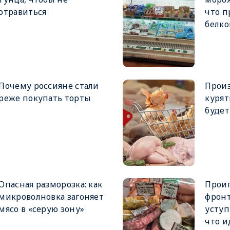
отравиться
что п
белко
Почему россияне стали
Прои
реже покупать торты
курят
будет
Опасная разморозка: как
Прои
микроволновка загоняет
фронт
мясо в «серую зону»
уступ
что и