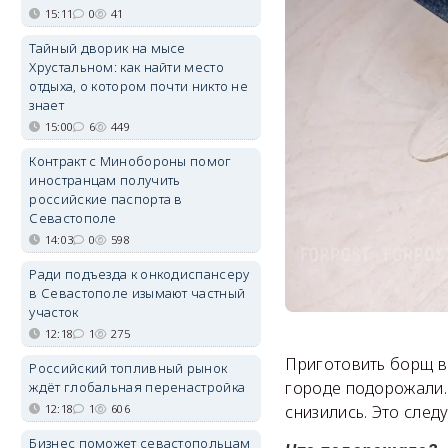
15:11
0
41
Тайный дворик на мысе
Хрустальном: как найти место
отдыха, о котором почти никто не
знает
15:00
6
449
Контракт с Минобороны помог
иностранцам получить
российские паспорта в
Севастополе
14:03
0
598
Ради подъезда к онкодиспансеру
в Севастополе изымают частный
участок
12:18
1
275
Приготовить борщ в 
Российский топливный рынок
городе подорожали.
ждёт глобальная перенастройка
снизились. Это след
12:18
1
606
Бизнес поможет севастопольцам