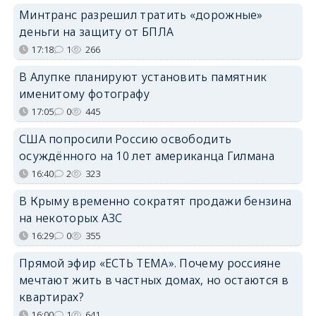
Минтранс разрешил тратить «дорожные»
деньги на защиту от БПЛА
17:18
1
266
В Алупке планируют установить памятник
именитому фотографу
17:05
0
445
США попросили Россию освободить
осуждённого на 10 лет американца Гилмана
16:40
2
323
В Крыму временно сократят продажи бензина
на некоторых АЗС
16:29
0
355
Прямой эфир «ЕСТЬ ТЕМА». Почему россияне
мечтают жить в частных домах, но остаются в
квартирах?
16:00
1
641