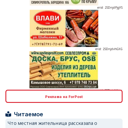
erid: 2SDnjdvhGXG
erid: 2SDnjcLUypt
Реклама на ForPost
erid: 2SDnjcrDNw6
Читаемое
Что местная жительница рассказала о