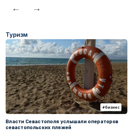
Туризм
бизнес
Власти Севастополя услышали операторов
П
севастопольских пляжей
о