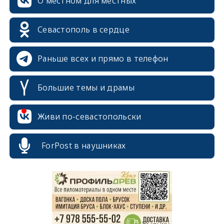
О местном для местных
Севастополь в сердце
Раньше всех и прямо в телефон
Большие темы и драмы
Живи по-севастопольски
erid: 2SDnjcrDNw6
ForPost в наушниках
erid: 2SDnjdPjgYS