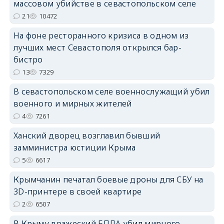
массовом убийстве в севастопольском селе
21
10472
На фоне ресторанного кризиса в одном из
erid: 2SDnjdPjgYS
лучших мест Севастополя открылся бар-
бистро
13
7329
В севастопольском селе военнослужащий убил
военного и мирных жителей
erid: 2SDnjdvhGXG
4
7261
Ханский дворец возглавил бывший
замминистра юстиции Крыма
5
6617
Крымчанин печатал боевые дроны для СБУ на
3D-принтере в своей квартире
2
6507
В Крыму вражеский БПЛА убил мирного