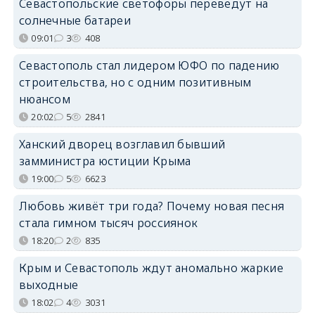
Севастопольские светофоры переведут на
солнечные батареи
09:01
3
408
Севастополь стал лидером ЮФО по падению
строительства, но с одним позитивным
нюансом
20:02
5
2841
Ханский дворец возглавил бывший
замминистра юстиции Крыма
19:00
5
6623
Любовь живёт три года? Почему новая песня
стала гимном тысяч россиянок
18:20
2
835
Крым и Севастополь ждут аномально жаркие
выходные
18:02
4
3031