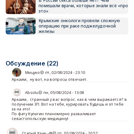
В России секса больше нет? Чем
помешали врачи, которые знали всё «про
это»
Крымские онкологи провели сложную
операцию при раке поджелудочной
железы
Обсуждение (22)
Мицуко
пт, 02/08/2024 - 23:10
Аркаим
,
ну вот, на вопросы отвечает.
Absolu
пн, 05/08/2024 - 13:08
Аркаим
,
странный у вас вопрос. как в чем выражается? в
получении ЗП. Вот на тебе, курировать будешь и зп тебе
за на это!
По фату Кулагин планомерно разваливает
севастопольскую медицину!
Старый Хэнк--@
пт, 02/08/2024 - 20:57