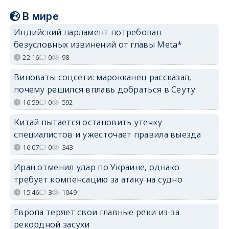
В мире
Индийский парламент потребовал
безусловных извинений от главы Meta*
22:16
0
98
Виноваты соцсети: марокканец рассказал,
почему решился вплавь добраться в Сеуту
16:59
0
592
Китай пытается остановить утечку
специалистов и ужесточает правила выезда
16:07
0
343
Иран отменил удар по Украине, однако
требует компенсацию за атаку на судно
15:46
3
1049
Европа теряет свои главные реки из-за
рекордной засухи