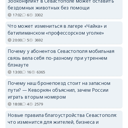
Зооконфликт в Севастополе может оставить
бездомных животных без помощи
17:02
6
3302
Что может измениться в лагере «Чайка» и
батилиманском «профессорском уголке»
20:00
5
3692
Почему у абонентов Севастополя мобильная
связь вела себя по-разному при утреннем
блэкауте
13:00
16
6365
Почему наш бронепоезд стоит на запасном
пути? — Кеворкян объяснил, зачем России
играть вторым номером
18:08
4
2579
Новые правила благоустройства Севастополя:
что изменится для жителей, бизнеса и