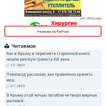
erid: 2SDnjcLUypt
Реклама на ForPost
erid: 2SDnjcrDNw6
Читаемое
Как в Крыму в переплёте старинной книги
нашли ханскую грамоту XVI века
1
36931
erid: 2SDnjdPjgYS
Пчеловод рассказал, как правильно хранить
мёд
2
24372
В Крыму этой ночью погибли четверо мирных
жителей
erid: 2SDnjdvhGXG