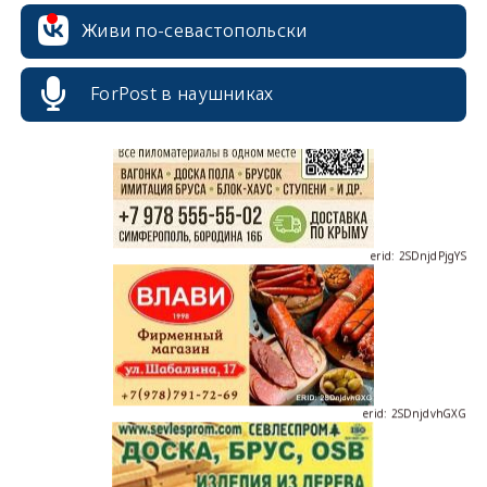
erid: 2SDnjcrDNw6
Живи по-севастопольски
ForPost в наушниках
erid: 2SDnjdPjgYS
erid: 2SDnjdvhGXG