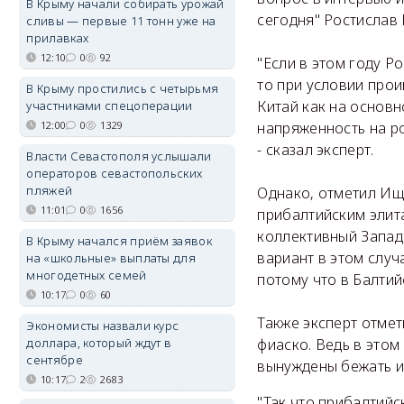
В Крыму начали собирать урожай
сегодня" Ростислав
сливы — первые 11 тонн уже на
прилавках
12:10
0
92
"Если в этом году Р
то при условии про
В Крыму простились с четырьмя
Китай как на основн
участниками спецоперации
напряженность на ро
12:00
0
1329
- сказал эксперт.
Власти Севастополя услышали
операторов севастопольских
пляжей
Однако, отметил Ищ
11:01
0
1656
прибалтийским элита
коллективный Запад
В Крыму начался приём заявок
вариант в этом случ
на «школьные» выплаты для
многодетных семей
потому что в Балти
10:17
0
60
Также эксперт отмет
Экономисты назвали курс
фиаско. Ведь в этом
доллара, который ждут в
сентябре
вынуждены бежать из
10:17
2
2683
"Так что прибалтийс