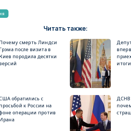
ия
Читать также:
Почему смерть Линдси
Депу
Грэма после визита в
вперв
Киев породила десятки
приех
версий
итоги
США обратились с
ДСНВ 
просьбой к России на
почем
фоне операции против
страш
Ирана