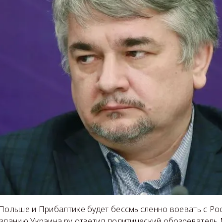
 Польше и Прибалтике будет бессмысленно воевать с Рос
изданию Украина.ру ответил политический обозреватель