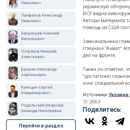
Иванович
украинскую оборону 
ВСУ видна невооруж
Панфилов Александр
Авторы материала т
Иванович
помощь из США пост
Багринцев Николай
Васильевич
Замначальника глав
спецназа "Ахмат" А
Остряков Николай
дел на фронте.
Алексеевич
Также он отметил, 
Брыжак Александр
Анатольевич
"достаточно серьезн
зоне специальной в
Куницын Сергей
Владимирович
Источники
Украина.
2063
Подольская (Уварова)
Поделитесь:
Зинаида Николаевна
Перейти в раздел