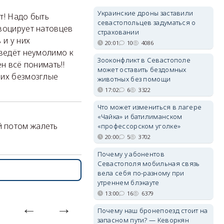
Украинские дроны заставили
ет! Надо быть
севастопольцев задуматься о
овоцирует натовцев
страховании
 и у них
20:01
10
4086
 ведёт неумолимо к
Зооконфликт в Севастополе
н всё понимать!!
может оставить бездомных
 их безмозглые
животных без помощи
17:02
6
3322
Что может измениться в лагере
«Чайка» и батилиманском
й потом жалеть
«профессорском уголке»
20:00
5
3702
Почему у абонентов
Севастополя мобильная связь
вела себя по-разному при
утреннем блэкауте
13:00
16
6379
Почему наш бронепоезд стоит на
запасном пути? — Кеворкян