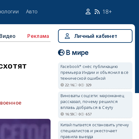
18+
нологии
Авто
Видео
Личный кабинет
Реклама
В мире
схотят
Facebook* снёс публикацию
премьера Индии и объяснил всё
технической ошибкой
22:16
0
329
Виноваты соцсети: марокканец
рассказал, почему решился
 военное
вплавь добраться в Сеуту
16:59
0
657
Китай пытается остановить утечку
специалистов и ужесточает
правила выезда