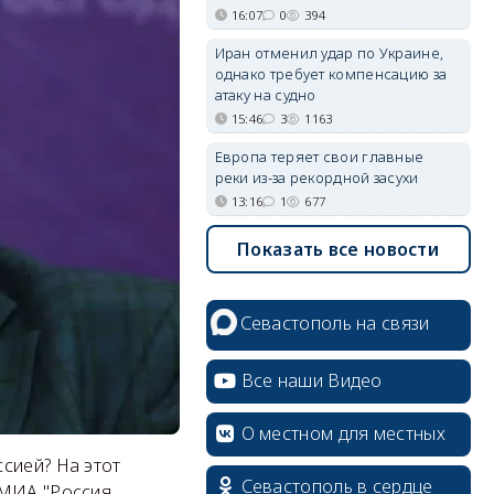
16:07
0
394
Иран отменил удар по Украине,
однако требует компенсацию за
атаку на судно
15:46
3
1163
Европа теряет свои главные
реки из-за рекордной засухи
13:16
1
677
Показать все новости
Севастополь на связи
Все наши Видео
О местном для местных
сией? На этот
Севастополь в сердце
 МИА "Россия