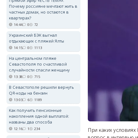
Прямой эфир «ЕСТЬ ТЕМА».
Почему россияне мечтают жить в
частных домах, но остаются в
квартирах?
14:44
0
72
Украинский БЭК выгнал
отдыхающих с пляжей Ялты
14:15
0
1113
На центральном пляже
Севастополя по счастливой
случайности спасли женщину
13:38
0
715
В Севастополе решили вернуть
QR-коды на бензин
13:03
6
1189
Как получить пенсионные
накопления одной выплатой:
названы два способа
12:16
1
234
При каких условиях
вопрос в интервью 