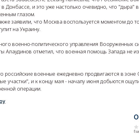
в Донбассе, и это уже настолько очевидно, что "дыра" 
енным глазом.
акже заявили, что Москва воспользуется моментом до то
упит на Украину.
ного военно-политического управления Вооруженных си
пты Алаудинов отметил, что военная помощь Запада не 
что российские военные ежедневно продвигаются в зоне
ые участки", и к концу мая - началу июня добьются ощут
оенной операции.
ру
О
Еще