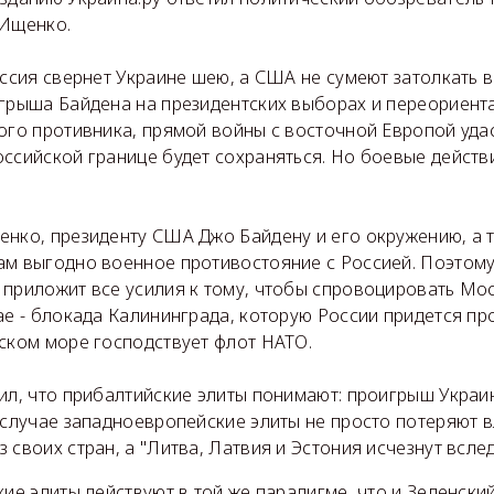
 Ищенко.
оссия свернет Украине шею, а США не сумеют затолкать 
игрыша Байдена на президентских выборах и переориент
ого противника, прямой войны с восточной Европой удас
ссийской границе будет сохраняться. Но боевые действи
енко, президенту США Джо Байдену и его окружению, а 
м выгодно военное противостояние с Россией. Поэтому,
 приложит все усилия к тому, чтобы спровоцировать Мо
ае - блокада Калининграда, которую России придется пр
йском море господствует флот НАТО.
ил, что прибалтийские элиты понимают: проигрыш Украи
 случае западноевропейские элиты не просто потеряют вл
 своих стран, а "Литва, Латвия и Эстония исчезнут вслед
кие элиты действуют в той же парадигме, что и Зеленский