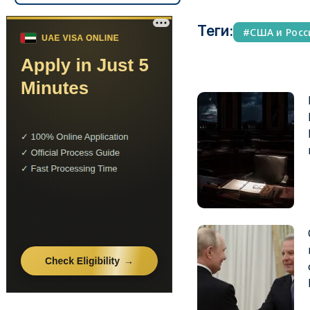
Теги:
США и Росс