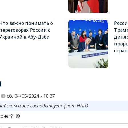
Что важно понимать о
Росси
переговорах России с
Трамп
Украиной в Абу-Даби
дипл
проры
стра
)
сб, 04/05/2024 - 18:37
тийском море господствует флот НАТО
онет?...😄