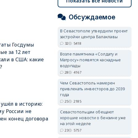
Показать все новости
Обсуждаемое
В Севастополе утвердили проект
застройки центра Балаклавы
32
5418
таты Госдумы
ые за 12 лет
Возле памятника «Солдату и
али в США: какие
Матросу» появятся каскадные
водопады
?
28
4167
Чем Севастополь намерен
привлекать инвесторов до 2039
года
25
2185
ушёл в историю:
у России не
Севастопольцам обещают
хорошие новости о бензине уже
ен конец договора
на этой неделе
23
5757