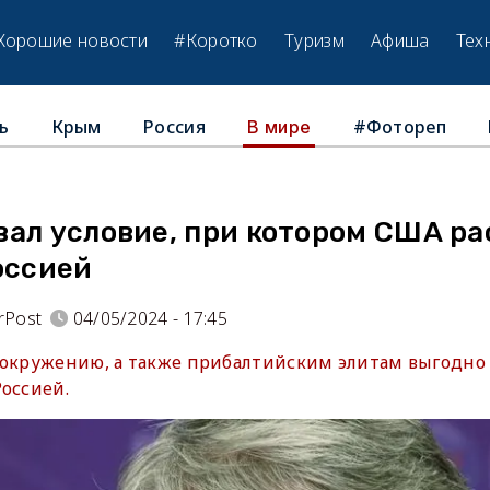
Хорошие новости
#Коротко
Туризм
Афиша
Тех
ь
Крым
Россия
#Фотореп
В мире
вал условие, при котором США ра
оссией
rPost
04/05/2024 - 17:45
 окружению, а также прибалтийским элитам выгодно
оссией.