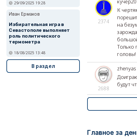
кучер20
29/09/2025 19:28
К чертя
Иван Ермаков
порешит
2374
на безу
Избирательная игра в
Севастополе выполняет
зарожда
роль политического
большой
термометра
Только 
18/08/2025 13:48
головы!
В раздел
zhenyas
Доиграю
будут ч
2688
Главное за ден