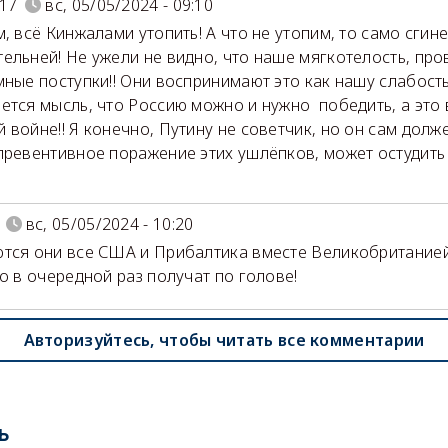
17
вс, 05/05/2024 - 09:10
м, всё Кинжалами утопить! А что не утопим, то само сгин
ельней! Не ужели не видно, что наше мягкотелость, пр
мные поступки!! Они воспринимают это как нашу слабость
ется мысль, что Россию можно и нужно победить, а это
 войне!! Я конечно, Путину не советчик, но он сам долже
превентивное поражение этих ушлёпков, может остудить
вс, 05/05/2024 - 10:20
тся они все США и Прибалтика вместе Великобритание
то в очередной раз получат по голове!
Авторизуйтесь, чтобы читать все комментарии
ь