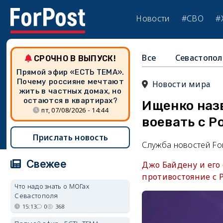
Новости
#СВО
#
Все
Севастопол
СРОЧНО В ВЫПУСК!
Прямой эфир «ЕСТЬ ТЕМА».
Почему россияне мечтают
Новости мира
жить в частных домах, но
остаются в квартирах?
Ищенко наз
пт, 07/08/2026 - 14:44
воевать с Р
Прислать новость
Служба новостей Fo
Свежее
Джо Байдену и его
противостояние с Р
Что надо знать о МОГах
Севастополя
15:13
0
368