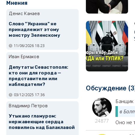
Мнения
Денис Канаев
Слово "Украина" не
принадлежит этому
монстру Зеленскому
11/06/2026 18:23
Иван Ермаков
Депутаты Севастополя:
кто они для города —
представители или
наблюдатели?
Обсуждение (3
03/12/2025 17:36
Банщик
Владимир Петров
в Бал
Утыкано гламуром:
24877
Оно не т
нержавеющие сердца
появились над Балаклавой