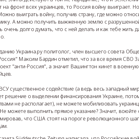
т на фронт всех украинцев, то Россия войну выиграет. Н
Можно выиграть войну, получив страну, где можно отно
мику. А можно получить выжженную землю с разрушенно
 очень долго думать, что с ней делать и как тебе жить д
о.
зданию Украина.ру политолог, член высшего совета Общ
оссия" Максим Бардин отметил, что за все время СВО За
оект "анти-Россия", а значит Вашингтон кинет в военную
йцев.
ВСУ существенное содействие (а ведь весь западный мир
т решение о выделении финансирования Украине, потом
вами не располагает), не можете мобилизовать украинц
Не можете выполнить прямое указание? Значит, воюйте с
зюмировав, что США стоят на пороге революционного ша
ам.
азета Süddeutsche Zeitung написала, что Российские во