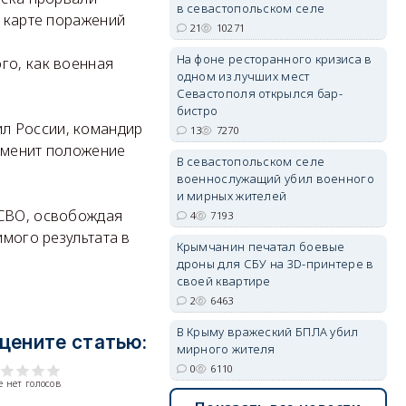
в севастопольском селе
в карте поражений
21
10271
erid: 2SDnjdPjgYS
На фоне ресторанного кризиса в
го, как военная
одном из лучших мест
Севастополя открылся бар-
бистро
л России, командир
13
7270
изменит положение
В севастопольском селе
военнослужащий убил военного
erid: 2SDnjdvhGXG
и мирных жителей
 СВО, освобождая
4
7193
имого результата в
Крымчанин печатал боевые
дроны для СБУ на 3D-принтере в
своей квартире
2
6463
В Крыму вражеский БПЛА убил
цените статью:
мирного жителя
0
6110
 нет голосов