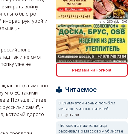
о выиграть войну
сительно быстро
й инфраструктурой и
erid: 2SDnjdvhGXG
альше", -
ероссийского
пад так и не смог
 топку уже не
erid: 2SDnjcLUypt
Реклама на ForPost
 ждал, когда именно
Читаемое
у что ЕС такими
ев в Польше, Литве,
В Крыму этой ночью погибли
 русскими сами", -
четверо мирных жителей
erid: 2SDnjcrDNw6
га, который дорого
0
17308
Что местная жительница
рассказала о массовом убийстве
йска прорвали