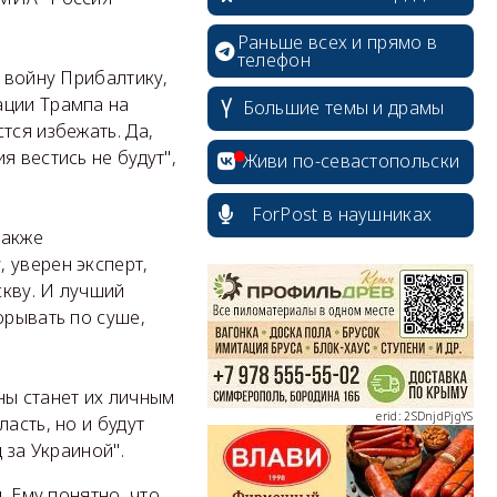
Раньше всех и прямо в
телефон
в войну Прибалтику,
ации Трампа на
Большие темы и драмы
тся избежать. Да,
я вестись не будут",
Живи по-севастопольски
ForPost в наушниках
также
erid: 2SDnjcrDNw6
 уверен эксперт,
скву. И лучший
орывать по суше,
ны станет их личным
erid: 2SDnjdPjgYS
асть, но и будут
 за Украиной".
. Ему понятно, что,