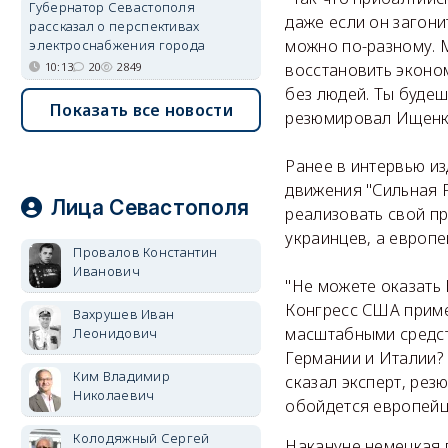
Губернатор Севастополя
даже если он загони
рассказал о перспективах
можно по-разному. 
электроснабжения города
восстановить эконо
10:13
20
2849
без людей. Ты будешь
Показать все новости
резюмировал Ищенк
Ранее в интервью и
движения "Сильная Р
Лица Севастополя
реализовать свой пр
украинцев, а европе
Провалов Константин
Иванович
"Не можете оказать 
Конгресс США приме
Вахрушев Иван
масштабными средст
Леонидович
Германии и Италии? 
Ким Владимир
сказал эксперт, ре
Николаевич
обойдется европейц
Колодяжный Сергей
Накануне немецкая г