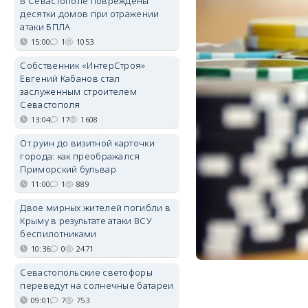
В Севастополе повреждены
десятки домов при отражении
атаки БПЛА
15:00
1
1053
Собственник «ИнтерСтроя»
Евгений Кабанов стал
заслуженным строителем
Севастополя
13:04
17
1608
От руин до визитной карточки
города: как преображался
Приморский бульвар
11:00
1
889
Двое мирных жителей погибли в
Крыму в результате атаки ВСУ
беспилотниками
10:36
0
2471
Севастопольские светофоры
переведут на солнечные батареи
09:01
7
753