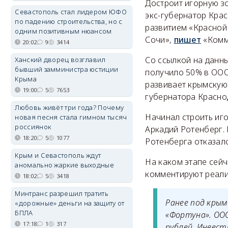
Достроит игорную з
Севастополь стал лидером ЮФО
экс-губернатор Кра
по падению строительства, но с
развитием «Красной
одним позитивным нюансом
Сочи»,
пишет
«Комм
20:02
9
3414
Со ссылкой на данн
Ханский дворец возглавил
бывший замминистра юстиции
получило 50% в ООО
Крыма
развивает крымскую 
19:00
5
7653
губернатора Красно
Любовь живёт три года? Почему
Начинал строить иго
новая песня стала гимном тысяч
россиянок
Аркадий Ротенберг.
18:20
5
1077
Ротенберга отказалс
Крым и Севастополь ждут
На каком этапе сейч
аномально жаркие выходные
комментируют реали
18:02
5
3418
Минтранс разрешил тратить
Ранее под кры
«дорожные» деньги на защиту от
БПЛА
«Фортуна». ООО
17:18
1
317
рублей. Инвест