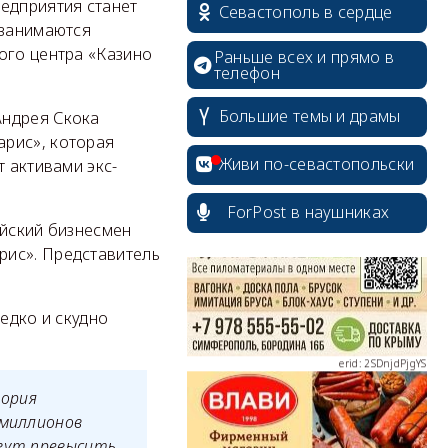
едприятия станет
Севастополь в сердце
 занимаются
ого центра «Казино
Раньше всех и прямо в
телефон
Большие темы и драмы
Андрея Скока
арис», которая
erid: 2SDnjcrDNw6
Живи по-севастопольски
т активами экс-
ForPost в наушниках
ийский бизнесмен
рис». Представитель
erid: 2SDnjdPjgYS
едко и скудно
тория
 миллионов
erid: 2SDnjdvhGXG
огут превысить