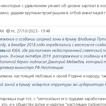
 некоторые с удивлением узнают об уровне зарплат в ко
азино, ударим крупным проигрышем в отбой инвестицей г
АК
пт, 27/10/2023 - 19:48
ряжение о создании игорной зоны в Крыму Владимир Пут
оду, в декабре 2018 года определились с местом её созд
ели
на ЮБК, где расположен недостроенный советский 
уна». В конце октября 2019 распоряжение о создании в 
«Золотой берег» подписал Дмитрий Медведев, который 
премьер-министра РФ.Настоящим
измом, настоящей любовью к своей Родине и народу, так
ой зоной в Крыму займутся структуры экс-губернатора 
 парниша ещё тот, с "непосильно его трудами заработанн
 это, и к обществу дутых и надутых "настоящих патриото