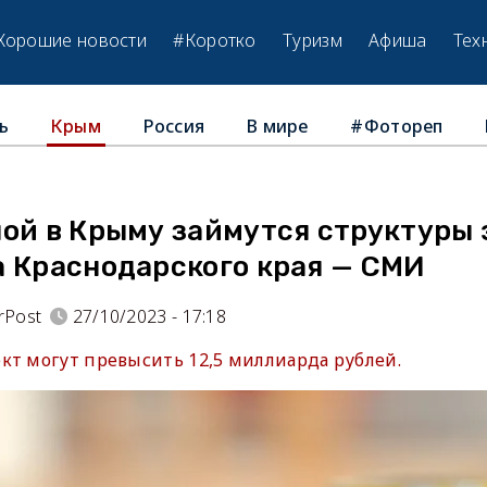
Хорошие новости
#Коротко
Туризм
Афиша
Тех
ь
Россия
В мире
#Фотореп
Крым
ой в Крыму займутся структуры 
а Краснодарского края — СМИ
rPost
27/10/2023 - 17:18
кт могут превысить 12,5 миллиарда рублей.