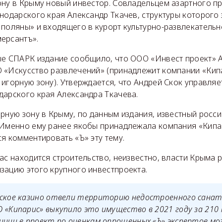
ону в Крыму новый инвестор. Совладельцем азартного пр
снодарского края Александр Ткачев, структуры которого
 поляны» и входящего в курорт культурно-развлекательн
ерсантъ».
ые СПАРК издание сообщило, что ООО «Инвест проект» 
 «Искусство развлечений» (принадлежит компании «Кип
игорную зону). Утверждается, что Андрей Скок управляе
дарского края Александра Ткачева.
рную зону в Крыму, по данным издания, известный росс
 Именно ему ранее якобы принадлежала компания «Кипа
я комментировать «Ъ» эту тему.
ас находится строительство, неизвестно, власти Крыма р
зацию этого крупного инвестпроекта.
мское казино отвели территорию недостроенного сана
 «Кипарис» выкупило это имущество в 2021 году за 210
иции в проект по оценкам опрошенных «Ъ» экспертов м