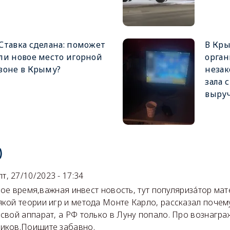
Ставка сделана: поможет
В Кр
ли новое место игорной
орган
зоне в Крыму?
незак
зала 
выру
)
пт, 27/10/2023 - 17:34
ремя,важная инвест новость, тут популяриза́тор мате
якой теории игр и метода Монте Карло, рассказал почем
 свой аппарат, а РФ только в Луну попало. Про вознагр
иков.Поищите забавно.