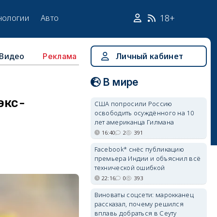
18+
нологии
Авто
Видео
Личный кабинет
Реклама
В мире
экс-
США попросили Россию
освободить осуждённого на 10
лет американца Гилмана
16:40
2
391
Facebook* снёс публикацию
премьера Индии и объяснил всё
технической ошибкой
22:16
0
393
Виноваты соцсети: марокканец
рассказал, почему решился
вплавь добраться в Сеуту