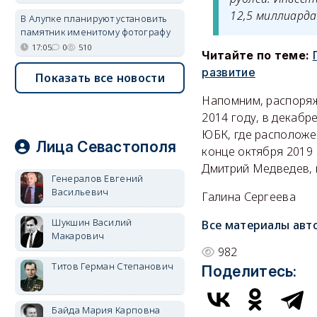
12,5 миллиарда
В Алупке планируют установить
памятник именитому фотографу
17:05
0
510
Читайте по теме:
развитие
Показать все новости
Напомним, распоряж
2014 году, в декабр
ЮБК, где расположе
Лица Севастополя
конце октября 2019
Дмитрий Медведев, 
Генералов Евгений
Васильевич
Галина Сергеева
Шукшин Василий
Все материалы авт
Макарович
982
Титов Герман Степанович
Поделитесь:
Байда Мария Карповна