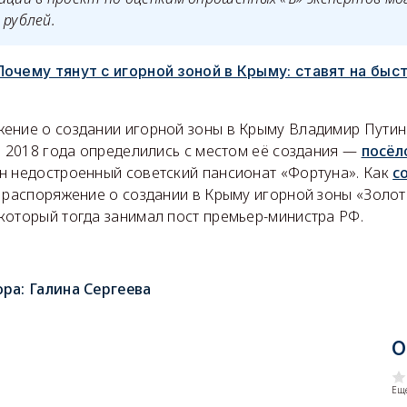
 рублей.
Почему тянут с игорной зоной в Крыму: ставят на быст
ение о создании игорной зоны в Крыму Владимир Путин
е 2018 года определились с местом её создания —
посёл
н недостроенный советский пансионат «Фортуна». Как
с
 распоряжение о создании в Крыму игорной зоны «Золот
который тогда занимал пост премьер-министра РФ.
ора:
Галина Сергеева
О
Еще