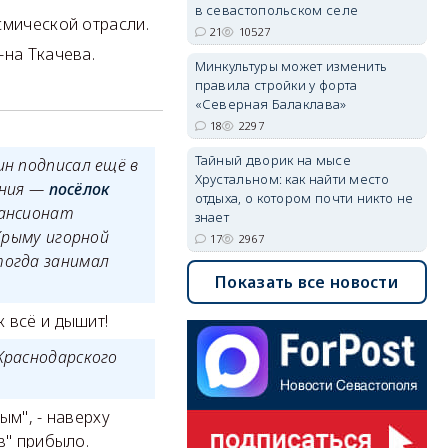
в севастопольском селе
смической отрасли.
21
10527
-на Ткачева.
Минкультуры может изменить
правила стройки у форта
«Северная Балаклава»
18
2297
Тайный дворик на мысе
ин подписал ещё в
Хрустальном: как найти место
ания —
посёлок
отдыха, о котором почти никто не
пансионат
знает
Крыму игорной
17
2967
тогда занимал
Показать все новости
 всё и дышит!
Краснодарского
ым", - наверху
в" прибыло.