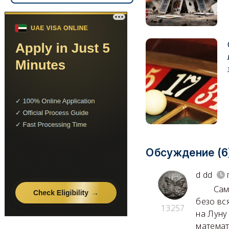
Обсуждение (6
d dd
Самое в
безо вс
13257
на Луну
математ