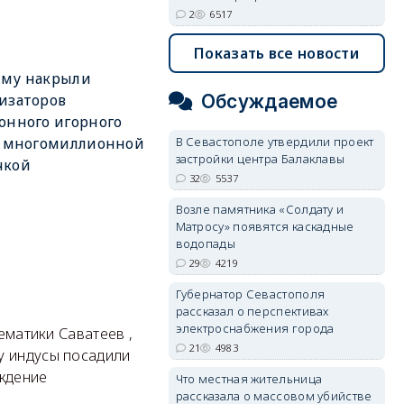
2
6517
Показать все новости
ыму накрыли
Обсуждаемое
изаторов
онного игорного
В Севастополе утвердили проект
с многомиллионной
застройки центра Балаклавы
чкой
32
5537
Возле памятника «Солдату и
Матросу» появятся каскадные
водопады
29
4219
Губернатор Севастополя
рассказал о перспективах
электроснабжения города
матики Саватеев ,
21
4983
у индусы посадили
аждение
Что местная жительница
рассказала о массовом убийстве