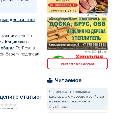
рые деньги, а не
erid: 2SDnjcLUypt
 подписал ещё в
ок Кацивели
на
ообщал
ForPost, в
ой берег» подписал
Реклама на ForPost
erid: 2SDnjcrDNw6
Читаемое
Что местная жительница
цените статью:
рассказала о массовом убийстве
в севастопольском селе
erid: 2SDnjdPjgYS
21
10527
 нет голосов