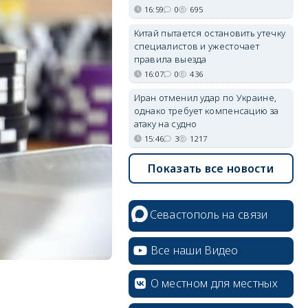
16:59
0
695
Китай пытается остановить утечку
специалистов и ужесточает
правила выезда
16:07
0
436
Иран отменил удар по Украине,
однако требует компенсацию за
атаку на судно
15:46
3
1217
Показать все новости
Севастополь на связи
Все наши Видео
О местном для местных