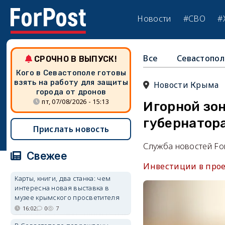
Новости
#СВО
#
Все
Севастопол
СРОЧНО В ВЫПУСК!
Кого в Севастополе готовы
взять на работу для защиты
Новости Крыма
города от дронов
пт, 07/08/2026 - 15:13
Игорной зон
губернатор
Прислать новость
Служба новостей Fo
Свежее
Инвестиции в прое
Карты, книги, два станка: чем
интересна новая выставка в
музее крымского просветителя
16:02
0
7