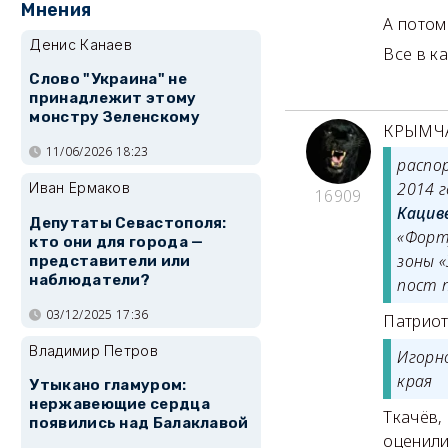
Мнения
А потом
Денис Канаев
Все в к
Слово "Украина" не
принадлежит этому
монстру Зеленскому
КРЫМЧ
11/06/2026 18:23
распо
2014 г
Иван Ермаков
16909
Кацив
Депутаты Севастополя:
«Форт
кто они для города —
зоны 
представители или
наблюдатели?
пост 
03/12/2025 17:36
Патриот
Владимир Петров
Игорн
края
Утыкано гламуром:
нержавеющие сердца
Ткачёв,
появились над Балаклавой
оценили