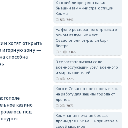
Ханский дворец возглавил
бывший замминистра юстиции
Крыма
5
7642
На фоне ресторанного кризиса в
erid: 2SDnjdvhGXG
одном из лучших мест
Севастополя открылся бар-
сии хотят открыть
бистро
 игорную зону —
13
7346
на способна
В севастопольском селе
чь
военнослужащий убил военного
и мирных жителей
4
7275
Кого в Севастополе готовы взять
на работу для защиты города от
астополе
дронов
льное казино
0
7072
ровалось под
Крымчанин печатал боевые
токурсы
дроны для СБУ на 3D-принтере в
своей квартире