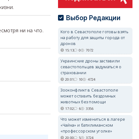
жизни.
Выбор Редакции
есмотря ни на что.
Кого в Севастополе готовы взять
на работу для защиты города от
дронов
15:13
0
7072
Украинские дроны заставили
севастопольцев задуматься о
страховании
20:01
10
4724
Зооконфликт в Севастополе
может оставить бездомных
животных без помощи
17:02
6
3356
Что может измениться в лагере
«Чайка» и батилиманском
«профессорском уголке»
20:00
5
3724