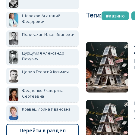
Теги:
Шорохов Анатолий
казино
Федорович
Поликахин Илья Иванович
Цурцумия Александр
Пехувич
Целио Георгий Кузьмич
Федченко Екатерина
Сергеевна
Кравец Ирина Ивановна
Перейти в раздел