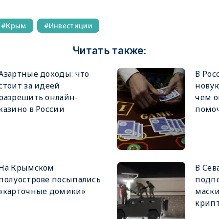
Крым
Инвестиции
Читать также:
Азартные доходы: что
В Рос
стоит за идеей
новую
разрешить онлайн-
чем о
казино в России
помо
На Крымском
В Сев
полуострове посыпались
подпо
«карточные домики»
маски
крип