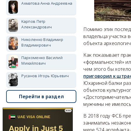
Ахматова Анна Андреевна
Карпов Петр
Александрович
Помимо этих послед
владельца участка 
Николенко Владимир
объекта археологичес
Владимирович
Как показывает прак
Пархоменко Василий
«формальностей» ил
Михайлович
чем этого бы хотело
приговорил к штра
Русанов Игорь Юрьевич
Юхариной балки раз
объектов культурног
Перейти в раздел
«Достопримечательн
мужчины не имелось
В 2018 году ФСБ пр
занимались незакон
мере 524 артефакта 