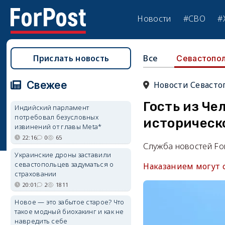
Новости
#СВО
#
Прислать новость
Все
Севастопо
Свежее
Новости Севасто
Гость из Ч
Индийский парламент
потребовал безусловных
историческ
извинений от главы Meta*
22:16
0
65
Служба новостей Fo
Украинские дроны заставили
севастопольцев задуматься о
Наказанием могут 
страховании
20:01
2
1811
Новое — это забытое старое? Что
такое модный биохакинг и как не
навредить себе