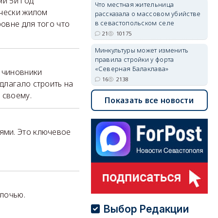
ми 5й год
Что местная жительница
ически жилом
рассказала о массовом убийстве
в севастопольском селе
ровне для того что
21
10175
Минкультуры может изменить
правила стройки у форта
«Северная Балаклава»
 чиновники
16
2138
длагало строить на
о своему.
Показать все новости
ями. Это ключевое
елочью.
Выбор Редакции