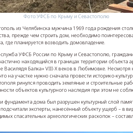
Фото:
УФСБ по Крыму и Севастополю
ополь из Челябинска мужчина 1969 года рождения столкн
ства, прежде чем строить дом, необходимо поинтересов
а, где планируется возводить домовладение.
-служба УФСБ России по Крыму и Севастополю, граждан
 частично находящийся в границах территории объекта 
е Василядя Балка» VIII-X веков в Любимовке. Несмотря
что на участке нужно сначала провести историко-культур
тополя ринулся проводить земляные и строительные раб
ности объектов культурного наследия при этом не собл
ки фундамента дома был разрушен культурный слой памя
подсчитали эксперты, нанесённый объекту ущерб – в вид
имых спасательных археологических раскопок – состав