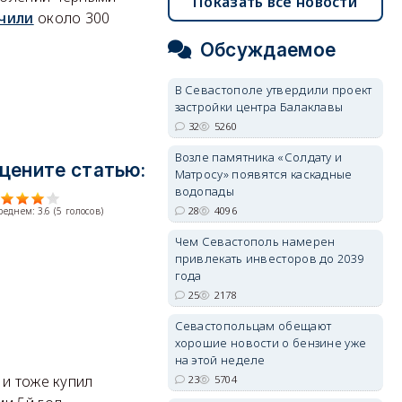
Показать все новости
чили
около 300
Обсуждаемое
В Севастополе утвердили проект
застройки центра Балаклавы
32
5260
Возле памятника «Солдату и
цените статью:
Матросу» появятся каскадные
водопады
28
4096
среднем:
3.6
(
5
голосов)
Чем Севастополь намерен
привлекать инвесторов до 2039
года
25
2178
Севастопольцам обещают
хорошие новости о бензине уже
на этой неделе
 и тоже купил
23
5704