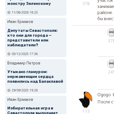
участок
378
монстру Зеленскому
занимае
районе.
11/06/2026 18:23
бы внес
Иван Ермаков
Депутаты Севастополя:
кто они для города —
представители или
37
наблюдатели?
03/12/2025 17:36
Владимир Петров
24
Утыкано гламуром:
нержавеющие сердца
появились над Балаклавой
29/09/2025 19:28
Ogogo
Иван Ермаков
После с
Избирательная игра в
113
Севастополе выполняет