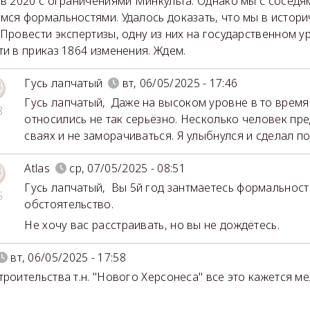
 в 2020 с ограничениями Минкульта. Однако мы с соседя
мся формальностями. Удалось доказать, что мы в истор
 Провести экспертизы, одну из них на государственном у
ти в приказ 1864 изменения. Ждем.
Гусь лапчатый
вт, 06/05/2025 - 17:46
Гусь лапчатый
,
Даже на высоком уровне в то время
8
относились не так серьёзно. Несколько человек пре
сваях и не заморачиваться. Я улыбнулся и сделал п
Atlas
ср, 07/05/2025 - 08:51
Гусь лапчатый
,
Вы 5й год зантмаетесь формальност
5
обстоятельство.
Не хочу вас расстраивать, но вы не дождётесь.
вт, 06/05/2025 - 17:58
троительства т.н. "Нового Херсонеса" все это кажется м