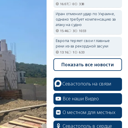
16:07
0
338
Иран отменил удар по Украине,
однако требует компенсацию за
атаку на судно
15:46
3
1033
Европа теряет свои главные
реки из-за рекордной засухи
13:16
1
633
Показать все новости
Севастополь на связи
Все наши Видео
О местном для местных
Севастополь в сердце