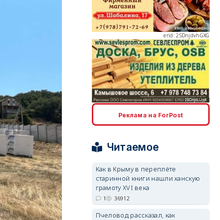
erid: 2SDnjdvhGXG
erid: 2SDnjcLUypt
Реклама на ForPost
Читаемое
Как в Крыму в переплёте
старинной книги нашли ханскую
erid: 2SDnjcrDNw6
грамоту XVI века
1
36912
Пчеловод рассказал, как