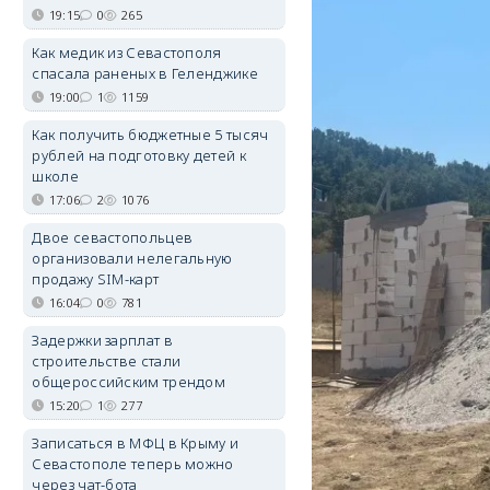
19:15
0
265
Как медик из Севастополя
спасала раненых в Геленджике
19:00
1
1159
Как получить бюджетные 5 тысяч
рублей на подготовку детей к
школе
17:06
2
1076
Двое севастопольцев
организовали нелегальную
продажу SIM-карт
16:04
0
781
Задержки зарплат в
строительстве стали
общероссийским трендом
15:20
1
277
Записаться в МФЦ в Крыму и
Севастополе теперь можно
через чат-бота