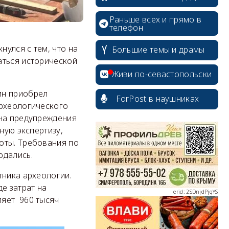
Раньше всех и прямо в
телефон
улся с тем, что на
Большие темы и драмы
аться исторической
Живи по-севастопольски
ин приобрел
ForPost в наушниках
археологического
 на предупреждения
erid: 2SDnjcrDNw6
ную экспертизу,
оты. Требования по
юдались.
тника археологии.
е затрат на
erid: 2SDnjdPjgYS
ляет 960 тысяч