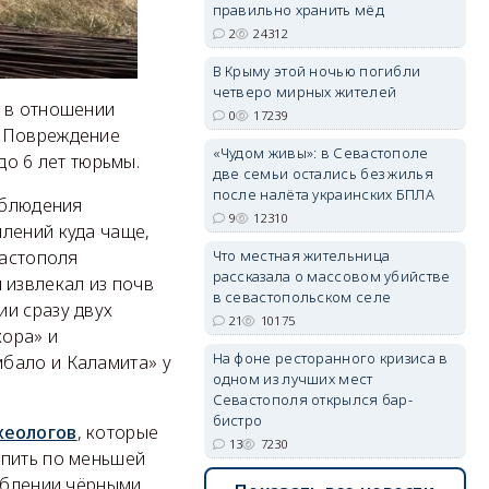
правильно хранить мёд
2
24312
erid: 2SDnjdPjgYS
В Крыму этой ночью погибли
четверо мирных жителей
Б в отношении
0
17239
 «Повреждение
«Чудом живы»: в Севастополе
до 6 лет тюрьмы.
две семьи остались без жилья
после налёта украинских БПЛА
облюдения
9
12310
erid: 2SDnjdvhGXG
лений куда чаще,
Что местная жительница
вастополя
рассказала о массовом убийстве
 извлекал из почв
в севастопольском селе
ии сразу двух
21
10175
хора» и
На фоне ресторанного кризиса в
бало и Каламита» у
одном из лучших мест
Севастополя открылся бар-
бистро
хеологов
, которые
13
7230
опить по меньшей
раблении чёрными