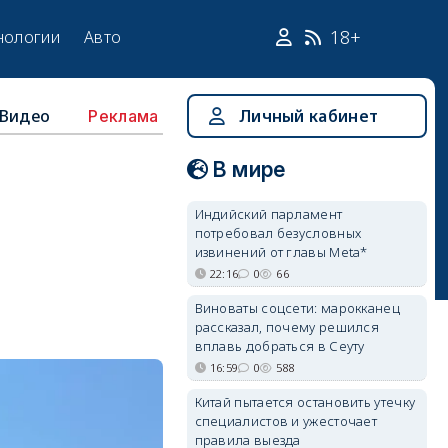
18+
нологии
Авто
Видео
Личный кабинет
Реклама
В мире
Индийский парламент
потребовал безусловных
извинений от главы Meta*
22:16
0
66
Виноваты соцсети: марокканец
рассказал, почему решился
вплавь добраться в Сеуту
16:59
0
588
Китай пытается остановить утечку
специалистов и ужесточает
правила выезда