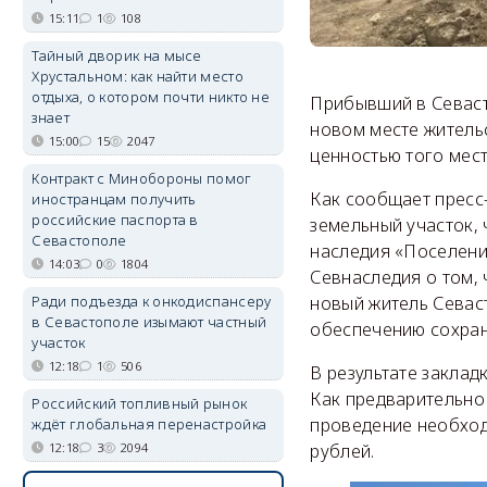
15:11
1
108
Тайный дворик на мысе
Хрустальном: как найти место
отдыха, о котором почти никто не
Прибывший в Севаст
знает
новом месте житель
15:00
15
2047
ценностью того мест
Контракт с Минобороны помог
Как сообщает пресс
иностранцам получить
российские паспорта в
земельный участок,
Севастополе
наследия «Поселени
14:03
0
1804
Севнаследия о том, 
Ради подъезда к онкодиспансеру
новый житель Севас
в Севастополе изымают частный
обеспечению сохран
участок
12:18
1
506
В результате заклад
Как предварительно 
Российский топливный рынок
проведение необход
ждёт глобальная перенастройка
12:18
3
2094
рублей.