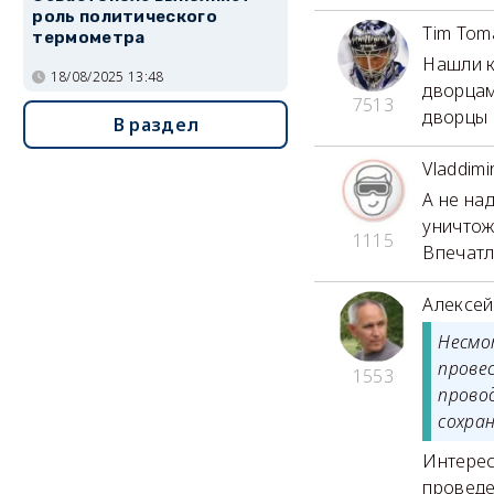
роль политического
Tim Tom
термометра
Нашли к
18/08/2025 13:48
дворцам
7513
дворцы 
В раздел
Vladdimi
А не на
уничтож
1115
Впечатл
Алексей
Несмо
прове
1553
прово
сохра
Интерес
проведе