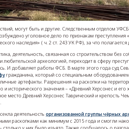
ствий, могут быть и другие. Следственным отделом УФС
возбуждено уголовное дело по признакам преступления
кого наследия» ( ч. 2 ст. 243 УК РФ), за что полагается 
тика, деятельность, связанная со строительством без с
и любительской археологией, переходит в сферу преступ
сь. И добавляет работы ФСБ. В марте этого года суд Се
фу
гражданина, который со специальным оборудованием
личные артефакты. Разрешения на раскопки на территор
о и исторического значения – «Древний Херсонес и его 
ое место Древний Херсонес Таврический и крепость Чем
.
есекла деятельность
организованной группы чёрных ар
ными раскопками как минимум с 2015 года и смогли нак
– столько у них было изъято. Также сообщалось о разг