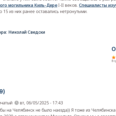
ого могильника Киль-Дере
I-II веков.
Специалисты изу
о 15 из них ранее оставались нетронутыми.
ора:
Николай Сведски
О
В 
9)
пчатый
вт, 06/05/2025 - 17:43
 бы на Челябинск не было наезда)) Я тоже из Челябинска