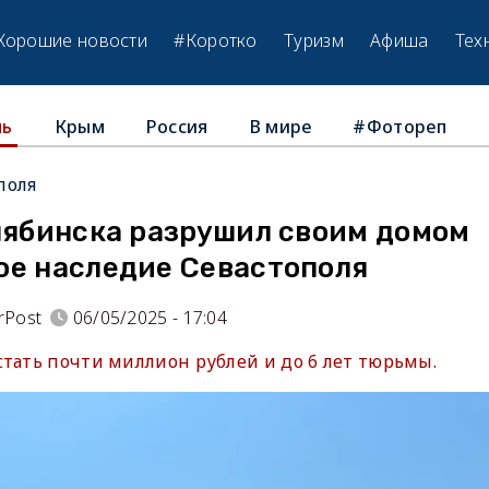
Хорошие новости
#Коротко
Туризм
Афиша
Тех
Крым
Россия
В мире
#Фотореп
ль
поля
елябинска разрушил своим домом
ое наследие Севастополя
rPost
06/05/2025 - 17:04
стать почти миллион рублей и до 6 лет тюрьмы.