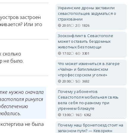
Украинские дроны заставили
севастопольцев задуматься о
луостров застроен
страховании
живается? Или это
20:01
2
1826
Зооконфликт в Севастополе
может оставить бездомных
животных без помощи
к сколько
17:02
6
3301
р не было.
Что может измениться в лагере
«Чайка» и батилиманском
«профессорском уголке»
20:00
5
3692
Почему у абонентов
тке нужно сначала
Севастополя мобильная связь
вастополя ринулся
вела себя по-разному при
обеспечению
утреннем блэкауте
людались.
13:00
16
6362
экспертиза не была
Почему наш бронепоезд стоит на
запасном пути? — Кеворкян