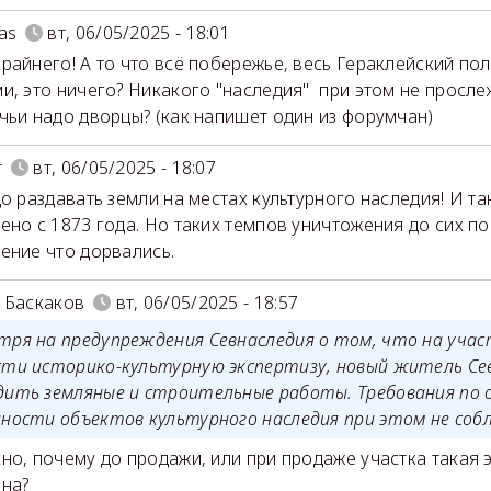
as
вт, 06/05/2025 - 18:01
райнего! А то что всё побережье, весь Гераклейский по
и, это ничего? Никакого "наследия" при этом не просле
чьи надо дворцы? (как напишет один из форумчан)
r
вт, 06/05/2025 - 18:07
до раздавать земли на местах культурного наследия! И та
ено с 1873 года. Но таких темпов уничтожения до сих по
ение что дорвались.
 Баскаков
вт, 06/05/2025 - 18:57
тря на предупреждения Севнаследия о том, что на учас
сти историко-культурную экспертизу, новый житель Се
дить земляные и строительные работы. Требования по 
нности объектов культурного наследия при этом не соб
но, почему до продажи, или при продаже участка такая 
на?