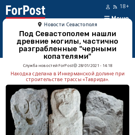
18+
Меню
Новости Севастополя
Под Севастополем нашли
древние могилы, частично
разграбленные "черными
копателями"
Служба новостей ForPost
28/01/2021 - 14:18
Находка сделана в Инкерманской долине при
строительстве трассы «Таврида».