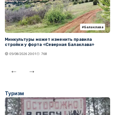
Балаклава
Минкультуры может изменить правила
С
стройки у форта «Северная Балаклава»
д
05/08/2026 20:01
768
Туризм