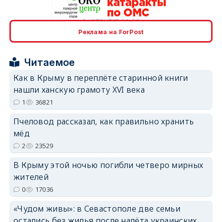
erid: 2SDnjcrDNw6
Реклама на ForPost
Читаемое
Как в Крыму в переплёте старинной книги
нашли ханскую грамоту XVI века
erid: 2SDnjdPjgYS
1
36821
Пчеловод рассказал, как правильно хранить
мёд
2
23529
В Крыму этой ночью погибли четверо мирных
erid: 2SDnjdvhGXG
жителей
0
17036
«Чудом живы»: в Севастополе две семьи
остались без жилья после налёта украинских