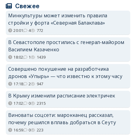
Свежее
Минкультуры может изменить правила
стройки у форта «Северная Балаклава»
20:01
4
772
В Севастополе простились с генерал-майором
Василием Казаченко
18:02
1
1439
Совершено покушение на разработчика
дронов «Упырь» — что известно к этому часу
17:18
2
947
В Крыму изменили расписание электричек
17:02
0
2315
Виноваты соцсети: марокканец рассказал,
почему решился вплавь добраться в Сеуту
16:59
0
223