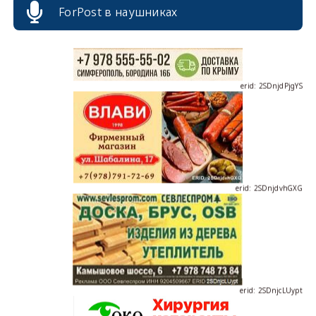
ForPost в наушниках
erid: 2SDnjdPjgYS
erid: 2SDnjdvhGXG
erid: 2SDnjcLUypt