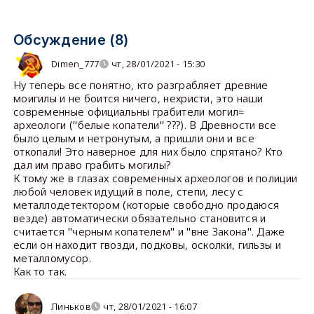
Обсуждение (8)
Dimen_777
чт, 28/01/2021 - 15:30
Ну теперь все понятно, кто разграбляет древние
моигилы и не боится ничего, нехристи, это наши
современные официальны грабители могил=
археологи ("белые копатели" ???). В Древности все
было целым и нетронутым, а пришли они и все
откопали! Это наверное для них было спрятано? Кто
дал им право грабить могилы?
К тому же в глазах современных археологов и полиции
любой человек идущий в поле, степи, лесу с
металлодетектором (которые свободно продаюся
везде) автоматически обязательно становится и
считается "черным копателем" и "вне Закона". Даже
если он находит гвозди, подковы, осколки, гильзы и
металломусор.
Как то так.
Линьков
чт, 28/01/2021 - 16:07