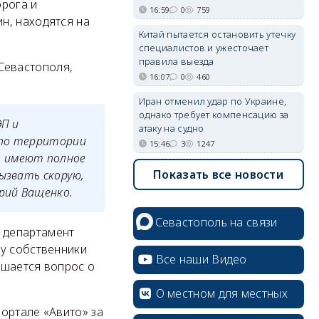
орога и
16:59
0
759
н, находятся на
Китай пытается остановить утечку
специалистов и ужесточает
правила выезда
Севастополя,
16:07
0
460
Иран отменил удар по Украине,
однако требует компенсацию за
ЭП и
атаку на судно
 по территории
15:46
3
1247
о имеют полное
Показать все новости
ызвать скорую,
рий Ващенко.
Севастополь на связи
 департамент
ну собственники
Все наши Видео
ешается вопрос о
О местном для местных
ортале «Авито» за