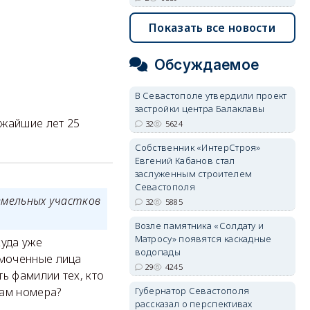
Показать все новости
Обсуждаемое
В Севастополе утвердили проект
застройки центра Балаклавы
ижайшие лет 25
32
5624
Собственник «ИнтерСтроя»
Евгений Кабанов стал
заслуженным строителем
Севастополя
земельных участков
32
5885
Возле памятника «Солдату и
Матросу» появятся каскадные
куда уже
водопады
омоченные лица
29
4245
ь фамилии тех, кто
Губернатор Севастополя
кам номера?
рассказал о перспективах