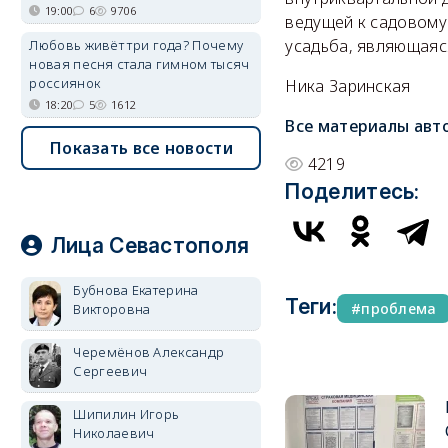
19:00
6
9706
ведущей к садовому
усадьба, являющаяс
Любовь живёт три года? Почему
новая песня стала гимном тысяч
россиянок
Ника Заринская
18:20
5
1612
Все материалы авт
Показать все новости
4219
Поделитесь:
Лица Севастополя
Бубнова Екатерина
Теги:
проблема
Викторовна
Черемёнов Александр
Сергеевич
Шипилин Игорь
Николаевич