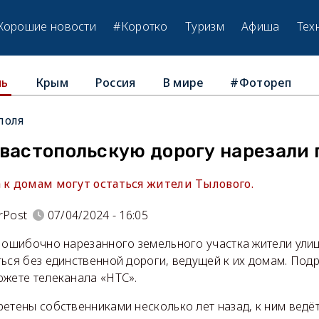
Хорошие новости
#Коротко
Туризм
Афиша
Тех
Крым
Россия
В мире
#Фотореп
ль
поля
евастопольскую дорогу нарезали
 к домам могут остаться жители Тылового.
rPost
07/04/2024 - 16:05
а ошибочно нарезанного земельного участка жители ули
ься без единственной дороги, ведущей к их домам. Под
южете телеканала «НТС».
етены собственниками несколько лет назад, к ним ведёт