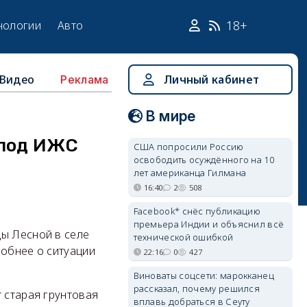
18+
нологии
Авто
Видео
Личный кабинет
Реклама
В мире
 под ИЖС
США попросили Россию
освободить осуждённого на 10
лет американца Гилмана
16:40
2
508
Facebook* снёс публикацию
премьера Индии и объяснил всё
цы Лесной в селе
технической ошибкой
робнее о ситуации
22:16
0
427
Виноваты соцсети: марокканец
рассказал, почему решился
 старая грунтовая
вплавь добраться в Сеуту