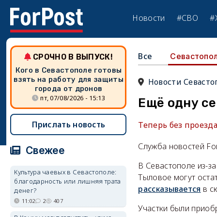
Новости
#СВО
#
Все
Севастопо
СРОЧНО В ВЫПУСК!
Кого в Севастополе готовы
взять на работу для защиты
Новости Севасто
города от дронов
пт, 07/08/2026 - 15:13
Ещё одну с
Прислать новость
Теперь без проезда
Служба новостей Fo
Свежее
В Севастополе из-з
Культура чаевых в Севастополе:
Тыловое могут остат
благодарность или лишняя трата
рассказывается
в с
денег?
11:02
2
407
Участки были приобр