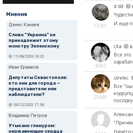
d dd
Мнения
Чудестн
И еще п
Денис Канаев
13261
Слово "Украина" не
принадлежит этому
Uta
в
монстру Зеленскому
Все это
11/06/2026 18:23
зарабат
4560
Иван Ермаков
strelec
Депутаты Севастополя:
кто они для города —
Все "ош
представители или
коррупц
наблюдатели?
25640
послдеу
03/12/2025 17:36
Алекса
Владимир Петров
"Причём
Утыкано гламуром:
Ничего 
нержавеющие сердца