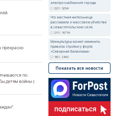
электроснабжения города
22
5254
лёй.
Что местная жительница
рассказала о массовом убийстве
в севастопольском селе
21
10716
Минкультуры может изменить
правила стройки у форта
в прекрасно
«Северная Балаклава»
18
2343
Показать все новости
алчиваются по
бы,детям войны с
аждан".