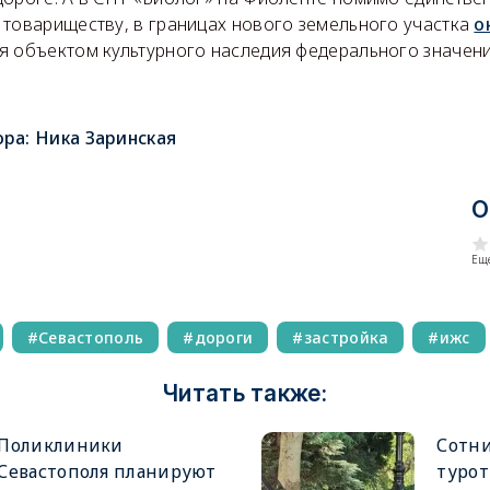
 товариществу, в границах нового земельного участка
о
я объектом культурного наследия федерального значени
ора:
Ника Заринская
О
Еще
Севастополь
дороги
застройка
ижс
Читать также:
Поликлиники
Сотни
Севастополя планируют
турот