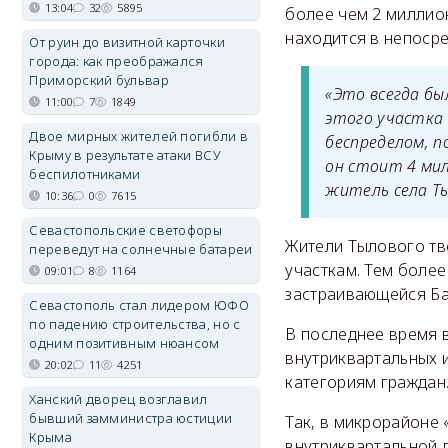
13:04
32
5895
более чем 2 миллио
находится в непоср
От руин до визитной карточки
города: как преображался
Приморский бульвар
«Это всегда бы
11:00
7
1849
этого участка 
Двое мирных жителей погибли в
беспределом, п
Крыму в результате атаки ВСУ
он стоит 4 мил
беспилотниками
житель села Ты
10:36
0
7615
Севастопольские светофоры
Жители Тылового тв
переведут на солнечные батареи
участкам. Тем более
09:01
8
1164
застраивающейся Ба
Севастополь стал лидером ЮФО
по падению строительства, но с
В последнее время в
одним позитивным нюансом
внутриквартальных 
20:02
11
4251
категориям граждан
Ханский дворец возглавил
бывший замминистра юстиции
Так, в микрорайоне
Крыма
внутриквартальной 