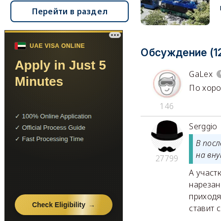
Перейти в раздел
Обсуждение (1
GaLex
По хоро
146
Serggio
В пос
на вн
27799
А участ
нарезан
приходя
ставит 