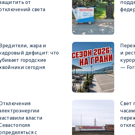
защитить от
подд
отключений света
федер
Вредители, жара и
Переж
кадровый дефицит: что
и рес
убивает городские
курор
хвойники сегодня
— For
Отключения
Свет 
электроэнергии
часам
заставили власти
пере
Севастополя
откл
определяться с