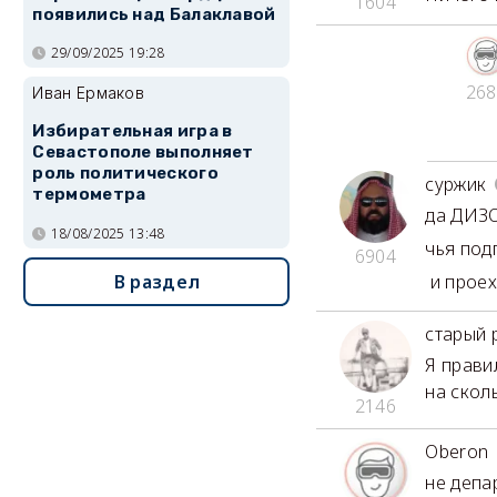
1604
появились над Балаклавой
29/09/2025 19:28
268
Иван Ермаков
Избирательная игра в
Севастополе выполняет
роль политического
суржик
термометра
да ДИЗО
18/08/2025 13:48
чья под
6904
В раздел
и проех
старый 
Я прави
на скол
2146
Oberon
не депа