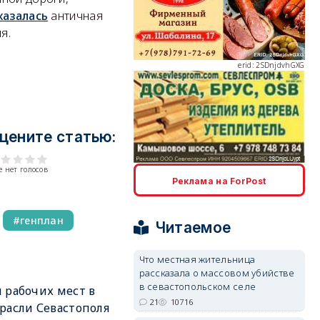
казалась
античная
я.
erid: 2SDnjdvhGXG
цените статью:
erid: 2SDnjcLUypt
 нет голосов
Реклама на ForPost
генплан
Читаемое
Что местная жительница
рассказала о массовом убийстве
erid: 2SDnjcrDNw6
в севастопольском селе
 рабочих мест в
21
10716
расли Севастополя