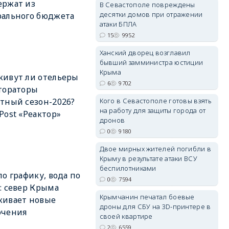
ержат из
В Севастополе повреждены
десятки домов при отражении
ального бюджета
атаки БПЛА
15
9952
erid: 2SDnjdPjgYS
Ханский дворец возглавил
бывший замминистра юстиции
Крыма
ивут ли отельеры
6
9702
тораторы
Кого в Севастополе готовы взять
тный сезон-2026?
на работу для защиты города от
Post «Реактор»
erid: 2SDnjdvhGXG
дронов
0
9180
Двое мирных жителей погибли в
Крыму в результате атаки ВСУ
беспилотниками
по графику, вода по
0
7594
: север Крыма
Крымчанин печатал боевые
живает новые
дроны для СБУ на 3D-принтере в
ючения
своей квартире
2
6559