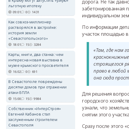
В Крыму могут запустить «узкую»
дорога. Не так давн
льготную ипотеку
забетонированная п
09:01
0
1431
индивидуальном зем
Как совхоз-миллионер
По информации депа
растворялся в застройке:
история земли
участок площадью в
«Севастопольского»
18:01
15
3284
«Там, где нам 
Карты, книги, два станка: чем
краснокнижные
интересна новая выставка в
строящегося р
музее крымского просветителя
право в любой 
16:02
0
691
она сюда прос
В Севастополе повреждены
десятки домов при отражении
атаки БПЛА
Для решения вопрос
15:00
15
9984
городского хозяйст
узнали, что земель
Собственник «ИнтерСтроя»
Евгений Кабанов стал
снятии этого участк
заслуженным строителем
Севастополя
Сразу после этого 