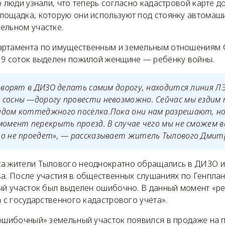
о люди узнали, что теперь согласно кадастровой карте д
лощадка, которую они используют под стоянку автомаши
ельном участке.
ртамента по имущественным и земельным отношениям 
 9 соток выделен пожилой женщине — ребёнку войны.
говорят в ДИЗО делать самим дорогу, находится линия Л
 сосны —дорогу провести невозможно. Сейчас мы ездим
ядом коттеджного посёлка.Пока они нам разрешают, н
момент перекрыть проезд. В случае чего мы не сможем в
то не проедет», — рассказывает житель Тылового Дмит
а жители Тылового неоднократно обращались в ДИЗО и
ва. После участия в общественных слушаниях по Генпла
ный участок был выделен ошибочно. В данный момент «р
а с государственного кадастрового учёта».
«ошибочный» земельный участок появился в продаже на п