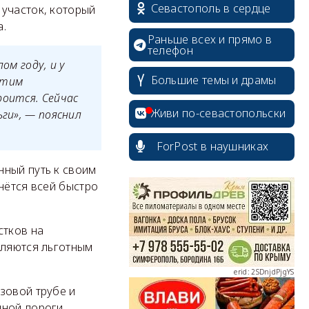
Севастополь в сердце
 участок, который
а.
Раньше всех и прямо в
телефон
ом году, и у
Большие темы и драмы
этим
роится. Сейчас
Живи по-севастопольски
ьги», — пояснил
ForPost в наушниках
нный путь к своим
erid: 2SDnjcrDNw6
нётся всей быстро
стков на
еляются льготным
erid: 2SDnjdPjgYS
зовой трубе и
нной дороги,