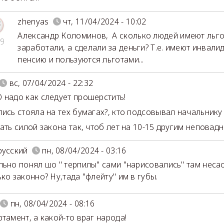
zhenyas
чт, 11/04/2024 - 10:02
Александр Коломинов
,
А сколько людей имеют льго
9
заработали, а сделали за деньги? Т.е. имеют инвал
пенсию и пользуются льготами...
вс, 07/04/2024 - 22:32
 надо как следует прошерстить!
пись стояла на тех бумагах?, кто подсовывал начальнику
ать силой закона так, чтоб лет на 10-15 другим неповад
русский
пн, 08/04/2024 - 03:16
льно понял шо " терпилы" сами "нарисовались" там несао
ько законно? Ну,тада "флейту" им в губы.
пн, 08/04/2024 - 08:16
ртамент, а какой-то враг народа!