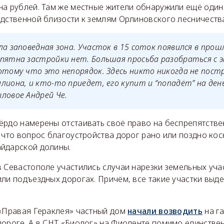
на рублей. Там же местные жители обнаружили ещё один
едственной близости к землям Орлиновского лесничеств
ла заповедная зона. Участок в 15 соток появился в прошл
пятна застройки нет. Большая просьба разобраться с 
отому что это непорядок. Здесь никто никогда не пост
лиона, и кто-то приедет, его купит и “попадёт” на ден
ловое Андрей Че.
ёрдо намерены отстаивать своё право на беспрепятстве
 что вопрос благоустройства дорог рано или поздно кос
йдарской долины.
 Севастополе участились случаи нарезки земельных уча
или подъездных дорогах. Причём, все такие участки выд
.
 «Правая Гераклея» частный дом
начали возводить
на га
дороге. А в СНТ «Биолог» на Фиоленте помимо единстве