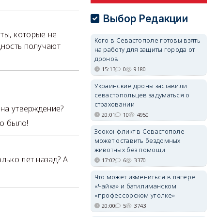
Выбор Редакции
ты, которые не
Кого в Севастополе готовы взять
идность получают
на работу для защиты города от
дронов
15:13
0
9180
Украинские дроны заставили
севастопольцев задуматься о
страховании
 на утверждение?
20:01
10
4950
но было!
Зооконфликт в Севастополе
может оставить бездомных
животных без помощи
лько лет назад? А
17:02
6
3370
Что может измениться в лагере
«Чайка» и батилиманском
«профессорском уголке»
20:00
5
3743