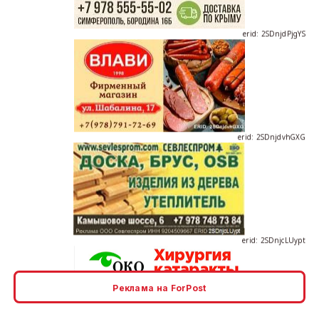
erid: 2SDnjdvhGXG
erid: 2SDnjcLUypt
Реклама на ForPost
erid: 2SDnjcrDNw6