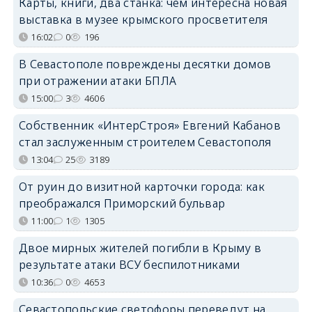
Карты, книги, два станка: чем интересна новая
выставка в музее крымского просветителя
16:02
0
196
В Севастополе повреждены десятки домов
при отражении атаки БПЛА
15:00
3
4606
Собственник «ИнтерСтроя» Евгений Кабанов
стал заслуженным строителем Севастополя
13:04
25
3189
От руин до визитной карточки города: как
преображался Приморский бульвар
11:00
1
1305
Двое мирных жителей погибли в Крыму в
результате атаки ВСУ беспилотниками
10:36
0
4653
Севастопольские светофоры переведут на