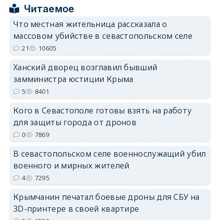
Читаемое
Что местная жительница рассказала о
массовом убийстве в севастопольском селе
21
10605
erid: 2SDnjdPjgYS
Ханский дворец возглавил бывший
замминистра юстиции Крыма
5
8401
Кого в Севастополе готовы взять на работу
для защиты города от дронов
erid: 2SDnjdvhGXG
0
7869
В севастопольском селе военнослужащий убил
военного и мирных жителей
4
7295
Крымчанин печатал боевые дроны для СБУ на
3D-принтере в своей квартире