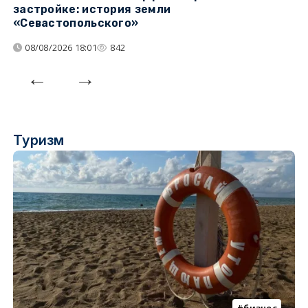
застройке: история земли
н
«Севастопольского»
п
08/08/2026 18:01
842
Туризм