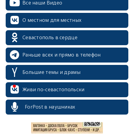
Все наши Видео
О местном для местных
Севастополь в сердце
Раньше всех и прямо в телефон
Большие темы и драмы
erid: 2SDnjcrDNw6
Живи по-севастопольски
ForPost в наушниках
erid: 2SDnjdPjgYS