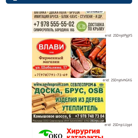
erid: 2SDnjdPjgYS
erid: 2SDnjdvhGXG
erid: 2SDnjcLUypt