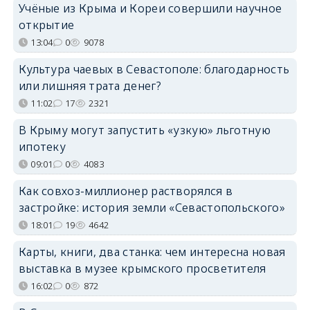
Учёные из Крыма и Кореи совершили научное
открытие
13:04
0
9078
Культура чаевых в Севастополе: благодарность
или лишняя трата денег?
11:02
17
2321
В Крыму могут запустить «узкую» льготную
ипотеку
09:01
0
4083
Как совхоз-миллионер растворялся в
застройке: история земли «Севастопольского»
18:01
19
4642
Карты, книги, два станка: чем интересна новая
выставка в музее крымского просветителя
16:02
0
872