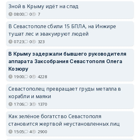
Зной в Крыму идёт на спад
08:00
0
7
В Севастополе сбили 15 БПЛА, на Инжире
тушат лес и эвакуируют людей
07:23
0
323
В Крыму задержали бывшего руководителя
аппарата Заксобрания Севастополя Олега
Козюру
19:00
0
4228
Севастополец превращает груды металла в
корабли и маяки
17:06
3
1370
Как зелёное богатство Севастополя
становится жертвой неустановленных лиц
15:05
4
2900