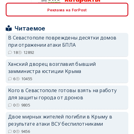
Реклама на ForPost
erid: 2SDnjcrDNw6
Читаемое
В Севастополе повреждены десятки домов
при отражении атаки БПЛА
18
12892
erid: 2SDnjdPjgYS
Ханский дворец возглавил бывший
замминистра юстиции Крыма
6
10455
Кого в Севастополе готовы взять на работу
для защиты города от дронов
erid: 2SDnjdvhGXG
0
9805
Двое мирных жителей погибли в Крыму в
результате атаки ВСУ беспилотниками
0
9456