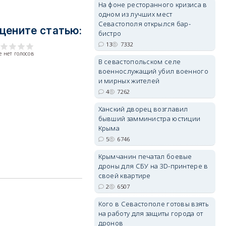
На фоне ресторанного кризиса в
одном из лучших мест
Севастополя открылся бар-
цените статью:
бистро
erid: 2SDnjdvhGXG
13
7332
 нет голосов
В севастопольском селе
военнослужащий убил военного
и мирных жителей
4
7262
Ханский дворец возглавил
бывший замминистра юстиции
Крыма
5
6746
Крымчанин печатал боевые
дроны для СБУ на 3D-принтере в
своей квартире
2
6507
Кого в Севастополе готовы взять
на работу для защиты города от
дронов