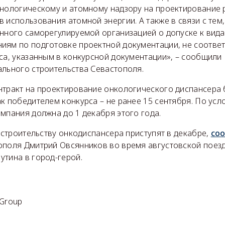
хнологическому и атомному надзору на проектирование
 использования атомной энергии. А также в связи с тем,
анного саморегулируемой организацией о допуске к вида
иям по подготовке проектной документации, не соотве
са, указанным в конкурсной документации», – сообщили 
ального строительства Севастополя.
нтракт на проектирование онкологического диспансера 
к победителем конкурса – не ранее 15 сентября. По усл
мпания должна до 1 декабря этого года.
к строительству онкодиспансера приступят в декабре,
со
ополя Дмитрий Овсянников во время августовской поез
утина в город-герой.
 Group