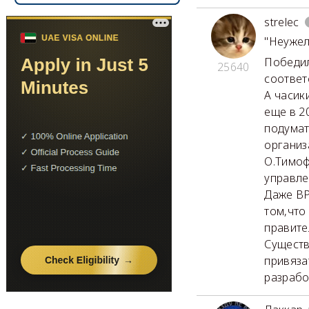
strelec
"Неужел
Победил
25640
соответ
А часик
еще в 2
подумат
организ
О.Тимоф
управле
Даже ВР
том,что
правите
Существ
привяза
разрабо