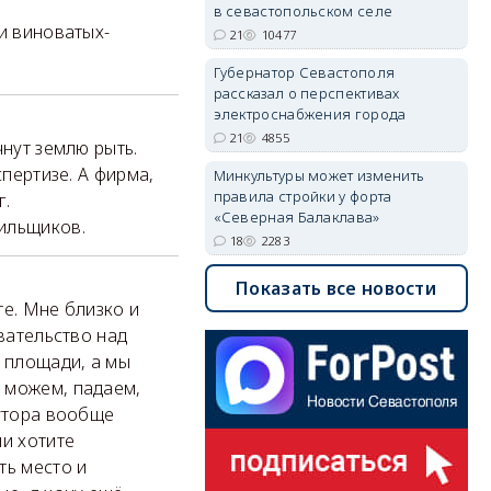
в севастопольском селе
и виноватых-
21
10477
Губернатор Севастополя
рассказал о перспективах
электроснабжения города
21
4855
чнут землю рыть.
спертизе. А фирма,
Минкультуры может изменить
правила стройки у форта
г.
«Северная Балаклава»
ильщиков.
18
2283
Показать все новости
те. Мне близко и
евательство над
ы площади, а мы
 можем, падаем,
Хутора вообще
ли хотите
ть место и