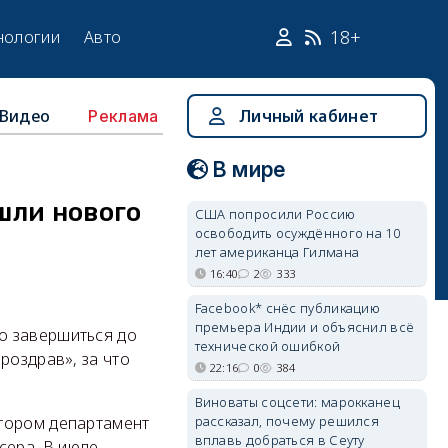
18+
нологии
Авто
Видео
Личный кабинет
Реклама
В мире
шли нового
США попросили Россию
освободить осуждённого на 10
лет американца Гилмана
16:40
2
333
Facebook* снёс публикацию
премьера Индии и объяснил всё
о завершиться до
технической ошибкой
роздрав», за что
22:16
0
384
Виноваты соцсети: марокканец
рассказал, почему решился
отором департамент
вплавь добраться в Сеуту
сера. В июле