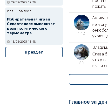
постепе
29/09/2025 19:28
пожить
Иван Ермаков
Активат
Избирательная игра в
не могу
Севастополе выполняет
роль политического
онкобол
142
термометра
уходяще
18/08/2025 13:48
Владим
В раздел
Слава б
что у н
89
выявлен
Главное за ден