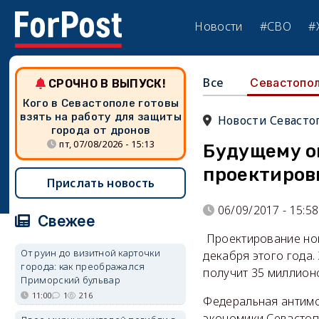
Новости
#СВО
#
Все
Севастопо
СРОЧНО В ВЫПУСК!
Кого в Севастополе готовы
взять на работу для защиты
Новости Севасто
города от дронов
пт, 07/08/2026 - 15:13
Будущему о
проектиро
Прислать новость
06/09/2017 - 15:58
Свежее
Проектирование нов
От руин до визитной карточки
декабря этого года.
города: как преображался
получит 35 миллион
Приморский бульвар
11:00
1
216
Федеральная антимо
экономики Севастоп