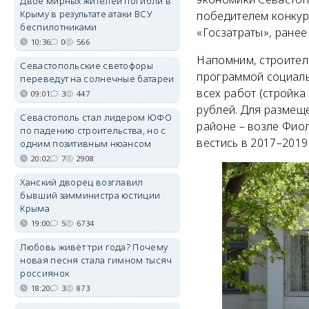
Двое мирных жителей погибли в
Крыму в результате атаки ВСУ
победителем конку
беспилотниками
«Госзатраты», ранее
10:36
0
566
Напомним, строител
Севастопольские светофоры
программой социаль
переведут на солнечные батареи
всех работ (стройка
09:01
3
447
рублей. Для размещ
Севастополь стал лидером ЮФО
районе – возле Фиол
по падению строительства, но с
вестись в 2017–2019
одним позитивным нюансом
20:02
7
2908
Ханский дворец возглавил
бывший замминистра юстиции
Крыма
19:00
5
6734
Любовь живёт три года? Почему
новая песня стала гимном тысяч
россиянок
18:20
3
873