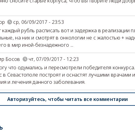
нно сносите старые корпуса, чтоб вы творите люди добр
ор
ср, 06/09/2017 - 23:53
т каждый рубль расписать вот и задержка в реализации п
ьные, на них и смотрят в онкологии не с жалостью + наде
го в мир иной-безнадежного ...
ир Босов
чт, 07/09/2017 - 12:23
огу что одумались и пересмотрели победителя конкурса.
ас в Севастополе построят и оснастят лучшими врачами и
ия и лечения данного заболевания.
Авторизуйтесь, чтобы читать все комментарии
ь