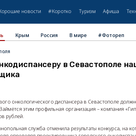
Хорошие новости
#Коротко
Туризм
Афиша
Тех
Крым
Россия
В мире
#Фотореп
ль
поля
нкодиспансеру в Севастополе на
вщика
ого онкологического диспансера в Севастополе должн
 Займётся этим профильная организация – компания «Гип
ов рублей.
нопольная служба отменила результаты конкурса, на к
оля определял проектировщика городского онкодиспан