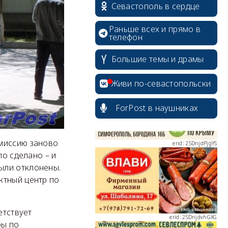
Севастополь в сердце
Раньше всех и прямо в
телефон
erid: 2SDnjcrDNw6
Большие темы и драмы
Живи по-севастопольски
ForPost в наушниках
erid: 2SDnjdPjgYS
миссию заново
ло сделано – и
ыли отклонены.
ктный центр по
erid: 2SDnjdvhGXG
етствует
бы по