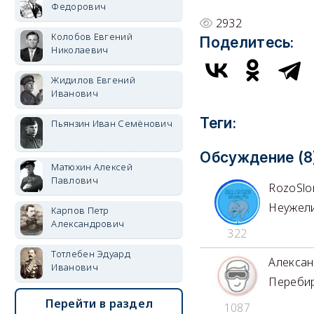
Федорович
2932
Колобов Евгений
Поделитесь:
Николаевич
Жидилов Евгений
Иванович
Теги:
Пьянзин Иван Семёнович
Обсуждение (8
Матюхин Алексей
Павлович
RozoSlo
Неужели
Карпов Петр
Александрович
322
Тотлебен Эдуард
Алексан
Иванович
Перебир
Перейти в раздел
1087