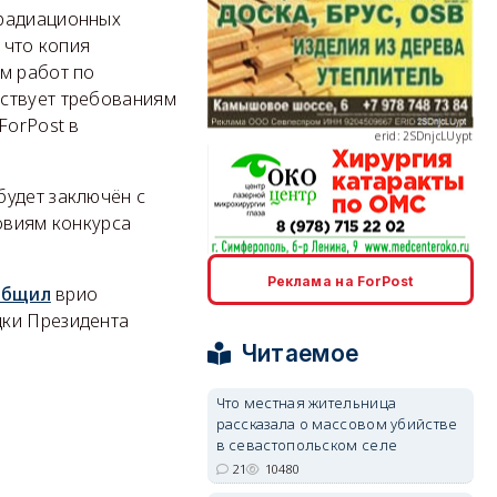
 радиационных
 что копия
м работ по
тствует требованиям
erid: 2SDnjcLUypt
ForPost в
будет заключён с
овиям конкурса
erid: 2SDnjcrDNw6
Реклама на ForPost
общил
врио
дки Президента
Читаемое
Что местная жительница
рассказала о массовом убийстве
erid: 2SDnjdPjgYS
в севастопольском селе
21
10480