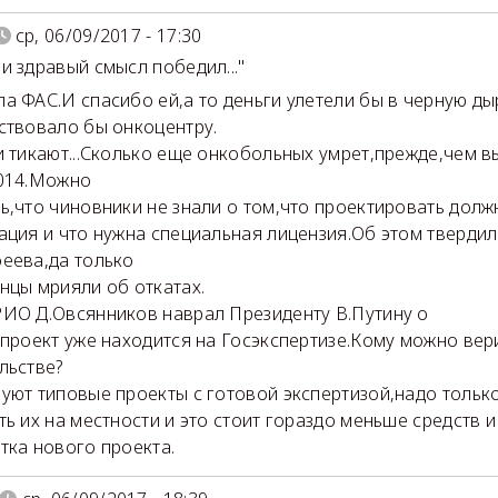
ср, 06/09/2017 - 17:30
и здравый смысл победил..."
а ФАС.И спасибо ей,а то деньги улетели бы в черную ды
ствовало бы онкоцентру.
и тикают...Сколько еще онкобольных умрет,прежде,чем 
014.Можно
ь,что чиновники не знали о том,что проектировать дол
ация и что нужна специальная лицензия.Об этом твердил
еева,да только
нцы мрияли об откатах.
ИО Д.Овсянников наврал Президенту В.Путину о
 проект уже находится на Госэкспертизе.Кому можно вер
льстве?
уют типовые проекты с готовой экспертизой,надо тольк
ть их на местности и это стоит гораздо меньше средств 
тка нового проекта.