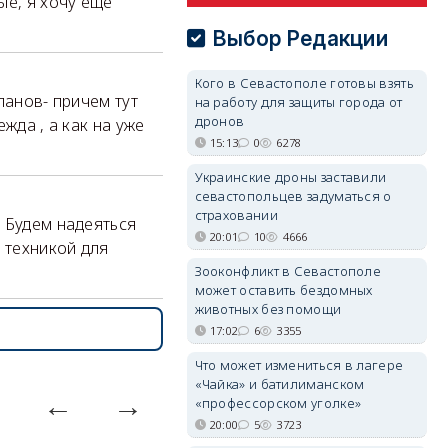
ые, я хочу ещё
Выбор Редакции
Кого в Севастополе готовы взять
ланов- причем тут
на работу для защиты города от
дронов
жда , а как на уже
15:13
0
6278
Украинские дроны заставили
севастопольцев задуматься о
страховании
 Будем надеяться
20:01
10
4666
 техникой для
Зооконфликт в Севастополе
может оставить бездомных
животных без помощи
17:02
6
3355
Что может измениться в лагере
«Чайка» и батилиманском
«профессорском уголке»
20:00
5
3723