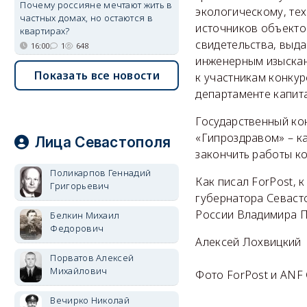
Почему россияне мечтают жить в
экологическому, те
частных домах, но остаются в
источников объектов
квартирах?
свидетельства, выд
16:00
1
648
инженерным изыскан
Показать все новости
к участникам конкур
департаменте капит
Государственный ко
«Гипроздравом» – ка
Лица Севастополя
закончить работы ко
Поликарпов Геннадий
Как писал ForPost, 
Григорьевич
губернатора Севаст
России Владимира П
Белкин Михаил
Федорович
Алексей Лохвицкий
Порватов Алексей
Михайлович
Фото ForPost и ANF
Вечирко Николай