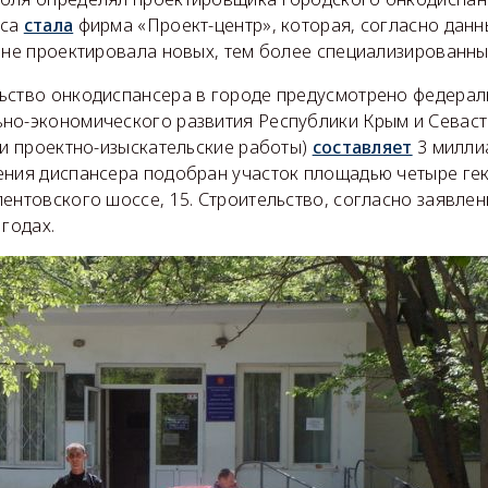
рса
стала
фирма «Проект-центр», которая, согласно дан
 не проектировала новых, тем более специализированны
ьство онкодиспансера в городе предусмотрено федерал
но-экономического развития Республики Крым и Севаст
 и проектно-изыскательские работы)
составляет
3 милли
ения диспансера подобран участок площадью четыре гек
ентовского шоссе, 15. Строительство, согласно заявлен
 годах.