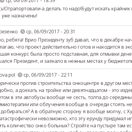
ср, 06/09/2017 - 18:39
ь!Отрапортовали-а делать то надо!Будут искать крайних 
 уже назначены!
резенко
ср, 06/09/2017 - 20:31
о, ребята! Врио Президенту зуб давал, что в декабре на
олагаю, что проект действительно готов и находится в эк
шая конкурс была просто подставная, для отмывки дене
ался Президент, и заёкало в нежных местах у бюджетоп
ova.pol
ср, 06/09/2017 - 22:11
орически против строительства онкоцентре в другом мес
добно, а доехать на тройке или девятнадцатом - это изд
етом в эти автобусы вообще не сесть, толпа до середин
имиотерапии или облучения вообще в очереди стоять не
а добираться? А в обратную сторону я вообще молчу, с 
катастрофически невозможно, кто эту ерунду придумал и
ть количество онко больных? Стройте на пустыре там ес