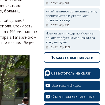
16:59
0
687
ным системы
х, больниц.
Китай пытается остановить утечку
специалистов и ужесточает
ьной целевой
правила выезда
16:07
0
430
ополя. Стоимость
арда 496 миллионов
Иран отменил удар по Украине,
тара в Гагаринском
однако требует компенсацию за
атаку на судно
ным планам, будет
15:46
3
1208
Показать все новости
Севастополь на связи
Все наши Видео
О местном для местных