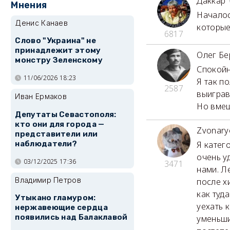
Даккар
Мнения
Началос
Денис Канаев
которые
6817
Слово "Украина" не
принадлежит этому
Олег Бе
монстру Зеленскому
Спокойн
11/06/2026 18:23
Я так п
2587
выиграв
Иван Ермаков
Но вмеш
Депутаты Севастополя:
кто они для города —
Zvonary
представители или
наблюдатели?
Я катег
очень у
03/12/2025 17:36
3471
нами. Л
Владимир Петров
после х
как туд
Утыкано гламуром:
уехать 
нержавеющие сердца
появились над Балаклавой
уменьши