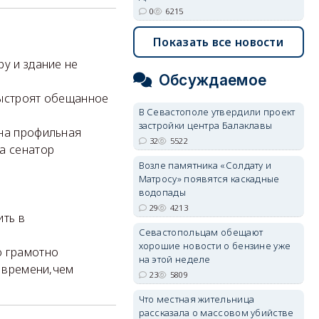
0
6215
Показать все новости
ру и здание не
Обсуждаемое
выстроят обещанное
В Севастополе утвердили проект
застройки центра Балаклавы
жна профильная
32
5522
а сенатор
Возле памятника «Солдату и
Матросу» появятся каскадные
водопады
29
4213
ить в
Севастопольцам обещают
хорошие новости о бензине уже
о грамотно
на этой неделе
и времени,чем
23
5809
Что местная жительница
рассказала о массовом убийстве