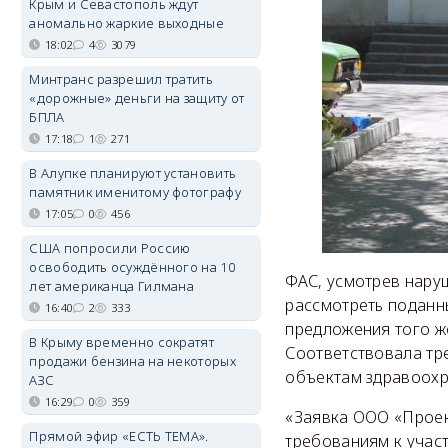
Крым и Севастополь ждут
аномально жаркие выходные
18:02
4
3079
Минтранс разрешил тратить
«дорожные» деньги на защиту от
БПЛА
17:18
1
271
В Алупке планируют установить
памятник именитому фотографу
17:05
0
456
США попросили Россию
освободить осуждённого на 10
ФАС, усмотрев нару
лет американца Гилмана
рассмотреть поданны
16:40
2
333
предложения того ж
В Крыму временно сократят
Соответствовала т
продажи бензина на некоторых
объектам здравоохр
АЗС
16:29
0
359
«Заявка ООО «Проект
Прямой эфир «ЕСТЬ ТЕМА».
требованиям к участ