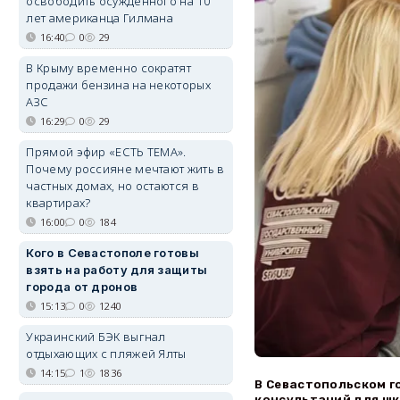
освободить осуждённого на 10
лет американца Гилмана
16:40
0
29
В Крыму временно сократят
продажи бензина на некоторых
АЗС
16:29
0
29
Прямой эфир «ЕСТЬ ТЕМА».
Почему россияне мечтают жить в
частных домах, но остаются в
квартирах?
16:00
0
184
Кого в Севастополе готовы
взять на работу для защиты
города от дронов
15:13
0
1240
Украинский БЭК выгнал
отдыхающих с пляжей Ялты
14:15
1
1836
В Севастопольском 
консультаций для шк