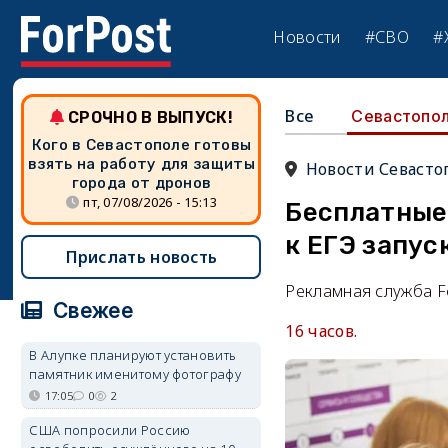
Новости
#СВО
#
Все
Севастопо
СРОЧНО В ВЫПУСК!
Кого в Севастополе готовы
взять на работу для защиты
Новости Севасто
города от дронов
пт, 07/08/2026 - 15:13
Бесплатные
к ЕГЭ запус
Прислать новость
Рекламная служба F
Свежее
16 часов.
В Алупке планируют установить
памятник именитому фотографу
17:05
0
2
США попросили Россию