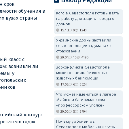
Выбор Редакции
н срок
емости обучения в
Кого в Севастополе готовы взять
х вузах страны
на работу для защиты города от
дронов
15:13
0
1240
Украинские дроны заставили
севастопольцев задуматься о
страховании
20:01
10
4195
ый класс с
ом: возникли ли
Зооконфликт в Севастополе
лемы у
может оставить бездомных
животных без помощи
топольских
17:02
6
3324
ьников
Что может измениться в лагере
«Чайка» и батилиманском
«профессорском уголке»
20:00
5
3704
ссийский конкурс
ретатель года»
Почему у абонентов
Севастополя мобильная связь