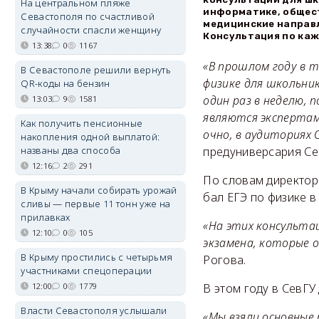
На центральном пляже
информатике, общест
Севастополя по счастливой
медицинские направл
случайности спасли женщину
Консультация по каж
13:38
0
1167
«В прошлом году в 
В Севастополе решили вернуть
физике для школьни
QR-коды на бензин
один раз в неделю, 
13:03
9
1581
являются экспертам
Как получить пенсионные
очно, в аудиториях
накопления одной выплатой:
названы два способа
предуниверсария Се
12:16
2
291
По словам директора
В Крыму начали собирать урожай
бал ЕГЭ по физике в
сливы — первые 11 тонн уже на
прилавках
«На этих консульта
12:10
0
105
экзамена, которые 
В Крыму простились с четырьмя
Рогова.
участниками спецоперации
12:00
0
1779
В этом году в СевГУ
Власти Севастополя услышали
«Мы взяли основные