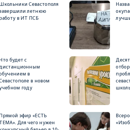
Школьники Севастополя
Назва
завершили летнюю
окупа
работу в ИТ ПСБ
лучши
Что будет с
Десят
дистанционным
отбор
обучением в
проб
Севастополе в новом
севас
учебном году
школ
Прямой эфир «ЕСТЬ
Всеро
ТЕМА». Для чего нужен
«Изоб
конкурсный барьер в 10-