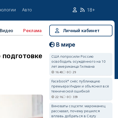
18+
нологии
Авто
Видео
Личный кабинет
Реклама
В мире
 подготовке
США попросили Россию
освободить осуждённого на 10
лет американца Гилмана
16:40
0
29
Facebook* снёс публикацию
премьера Индии и объяснил всё
технической ошибкой
22:16
0
339
Виноваты соцсети: марокканец
рассказал, почему решился
вплавь добраться в Сеуту