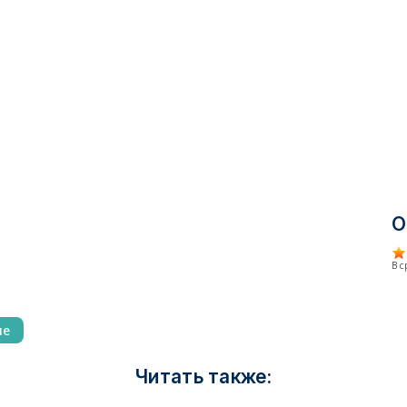
О
В 
ие
Читать также: