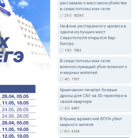
рассказала о массовом убийстве
в севастопольском селе
21
10293
На фоне ресторанного кризиса в
erid: 2SDnjdvhGXG
одном из лучших мест
Севастополя открылся бар-
бистро
13
7282
В севастопольском селе
военнослужащий убил военного
и мирных жителей
4
7197
Крымчанин печатал боевые
дроны для СБУ на 3D-принтере в
своей квартире
2
6467
В Крыму вражеский БПЛА убил
мирного жителя
0
6124