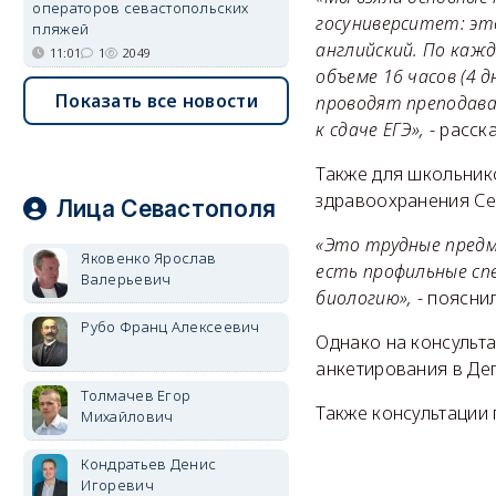
операторов севастопольских
госуниверситет: эт
пляжей
английский. По каж
11:01
1
2049
объеме 16 часов (4 
Показать все новости
проводят преподава
к сдаче ЕГЭ»,
- расск
Также для школьник
здравоохранения Сев
Лица Севастополя
«Это трудные предме
Яковенко Ярослав
есть профильные сп
Валерьевич
биологию»,
- поясни
Рубо Франц Алексеевич
Однако на консульт
анкетирования в Де
Толмачев Егор
Также консультации
Михайлович
Кондратьев Денис
Игоревич