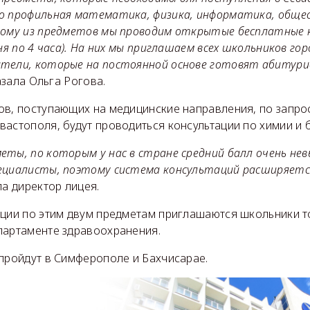
о профильная математика, физика, информатика, обще
дому из предметов мы проводим открытые бесплатные 
дня по 4 часа). На них мы приглашаем всех школьников го
тели, которые на постоянной основе готовят абитури
азала Ольга Рогова.
ов, поступающих на медицинские направления, по запро
астополя, будут проводиться консультации по химии и 
ты, по которым у нас в стране средний балл очень невы
ециалисты, поэтому система консультаций расширяется 
ла директор лицея.
ации по этим двум предметам приглашаются школьники т
партаменте здравоохранения.
 пройдут в Симферополе и Бахчисарае.