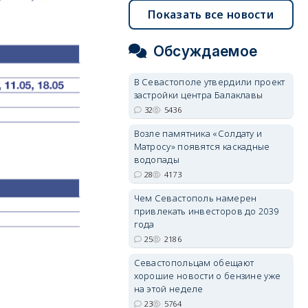
Показать все новости
Обсуждаемое
В Севастополе утвердили проект
застройки центра Балаклавы
32
5436
Возле памятника «Солдату и
Матросу» появятся каскадные
водопады
28
4173
Чем Севастополь намерен
привлекать инвесторов до 2039
года
25
2186
Севастопольцам обещают
хорошие новости о бензине уже
на этой неделе
23
5764