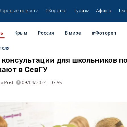
Хорошие новости
#Коротко
Туризм
Афиша
Тех
Крым
Россия
В мире
#Фотореп
ль
поля
 консультации для школьников по
кают в СевГУ
orPost
09/04/2024 - 07:55