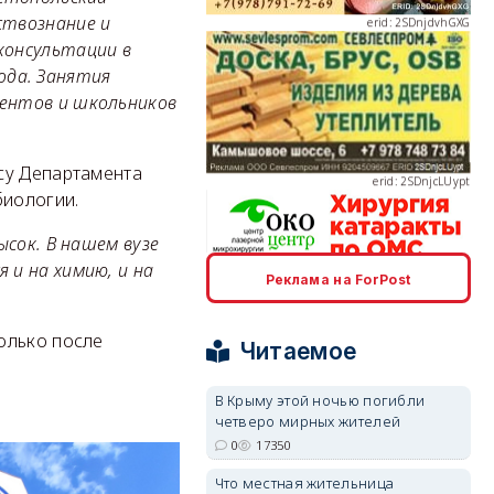
ствознание и
консультации в
рода. Занятия
ентов и школьников
erid: 2SDnjcLUypt
су Департамента
биологии.
сок. В нашем вузе
и на химию, и на
erid: 2SDnjcrDNw6
Реклама на ForPost
олько после
Читаемое
В Крыму этой ночью погибли
четверо мирных жителей
erid: 2SDnjdPjgYS
0
17350
Что местная жительница