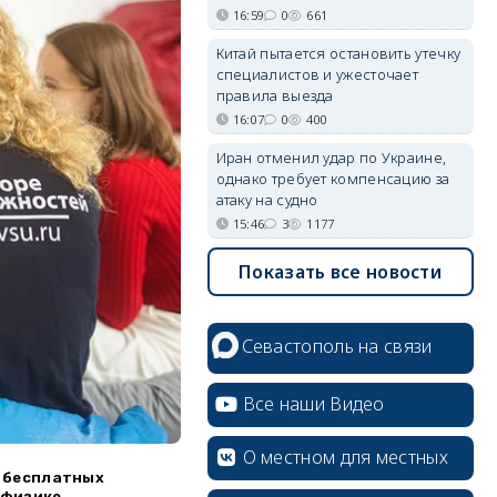
16:59
0
661
Китай пытается остановить утечку
специалистов и ужесточает
правила выезда
16:07
0
400
Иран отменил удар по Украине,
однако требует компенсацию за
атаку на судно
15:46
3
1177
Показать все новости
Севастополь на связи
Все наши Видео
О местном для местных
 бесплатных
 физике,