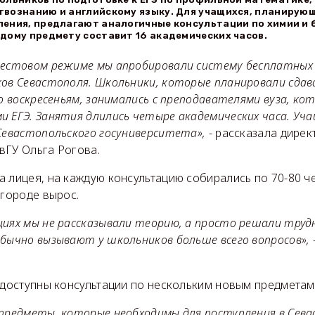
вознанию и английскому языку. Для учащихся, планирующ
ения, предлагают аналогичные консультации по химии и 
дому предмету составит 16 академических часов.
тестовом режиме мы апробировали систему бесплатных
ков Севастополя. Школьники, которые планировали сдава
по воскресеньям, занимались с преподавателями вуза, ко
и ЕГЭ. Занятия длились четыре академических часа. Уч
 Севастопольского госуниверситета»,
- рассказала дирек
вГУ Ольга Рогова.
 лицея, на каждую консультацию собирались по 70-80 ч
 городе вырос.
циях мы не рассказывали теорию, а просто решали труд
обычно вызывают у школьников больше всего вопросов»,
 доступны консультации по нескольким новым предметам
 предметы, которые необходимы для поступления в Сев