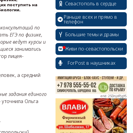
Севастополь в сердце
их поступить на
биологии.
Раньше всех и прямо в
телефон
 консультаций по
Большие темы и драмы
ть ЕГЭ по физике,
erid: 2SDnjcrDNw6
торые ведут курсы и
Живи по-севастопольски
ащиеся занимались
тор лицея-
ForPost в наушниках
еловек, а средний
erid: 2SDnjdPjgYS
ные задания единого
- уточнила Ольга
.
erid: 2SDnjdvhGXG
астопольский