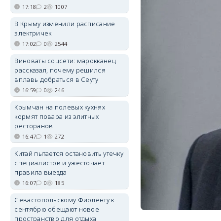
17:18
2
1007
В Крыму изменили расписание
электричек
17:02
0
2544
Виноваты соцсети: марокканец
рассказал, почему решился
вплавь добраться в Сеуту
16:59
0
246
Крымчан на полевых кухнях
кормят повара из элитных
ресторанов
16:47
1
272
Китай пытается остановить утечку
специалистов и ужесточает
правила выезда
16:07
0
185
Севастопольскому Фиоленту к
сентябрю обещают новое
пространство для отдыха