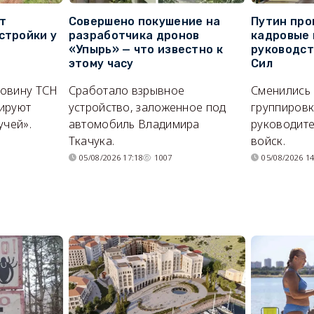
т
Совершено покушение на
Путин про
стройки у
разработчика дронов
кадровые 
«Упырь» — что известно к
руководс
этому часу
Сил
ловину ТСН
Сработало взрывное
Сменились
ируют
устройство, заложенное под
группировк
учей».
автомобиль Владимира
руководите
Ткачука.
войск.
05/08/2026 17:18
1007
05/08/2026 14