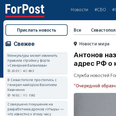
Новости
#СВО
#
Прислать новость
Все
Севастопол
Свежее
Новости мира
Антонов на
Минкультуры может изменить
правила стройки у форта
адрес РФ о
«Северная Балаклава»
20:01
4
883
Служба новостей Fo
В Севастополе простились с
генерал-майором Василием
"Очередной образч
Казаченко
18:02
1
1582
Совершено покушение на
разработчика дронов «Упырь» —
что известно к этому часу