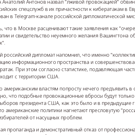
 Анатолий Антонов назвал "лживой провокацией" обви
сийских спецслужб в их причастности к кибератакам в Е
ван в Telegram-канале российской дипломатической мис
ь, что в Москве расценивают такие заявления как "очер
тии и свидетельство неуемного желания Вашингтона о
х".
 российский дипломат напомнил, что именно "коллекти
ацию информационного пространства и совершенствова
ратак. При этом согласно статистике, подавляющая час
сходит с территории США.
то американским властям попросту нечего предъявить в
дно, что подобные провокационные вбросы будут только
боров президента США, как это было и в предыдущие го
то американские политики нагнетают пресловутую "росси
избирателей от насущных проблем.
вая пропаганда и демонстративный отказ от профессион