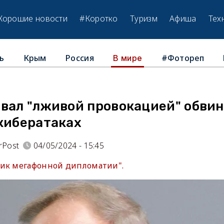
Хорошие новости
#Коротко
Туризм
Афиша
Тех
ь
Крым
Россия
#Фотореп
В мире
звал "лживой провокацией" обви
 кибератаках
rPost
04/05/2024 - 15:45
ик мегафонной дипломатии".