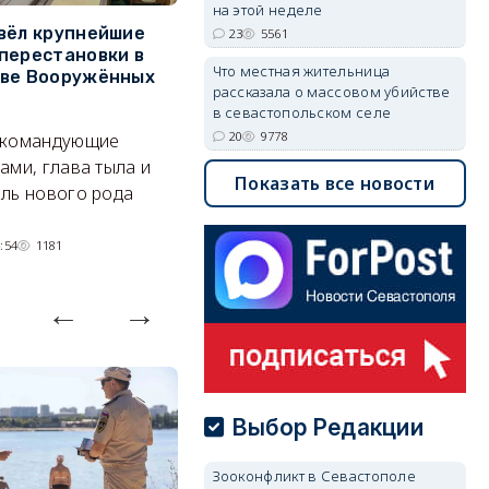
на этой неделе
вёл крупнейшие
В Севастополе утвердили
З
23
5561
перестановки в
проект застройки центра
м
Что местная жительница
тве Вооружённых
Балаклавы
ж
рассказала о массовом убийстве
в севастопольском селе
Там появится туристический
См
20
9778
 командующие
квартал с отелями и
к
ами, глава тыла и
парковками.
Показать все новости
ль нового рода
05/08/2026 08:01
4485
:54
1181
Выбор Редакции
Зооконфликт в Севастополе