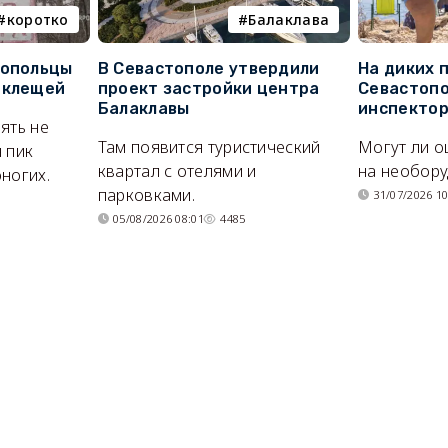
коротко
Балаклава
топольцы
В Севастополе утвердили
На диких 
 клещей
проект застройки центра
Севастопо
Балаклавы
инспекто
ять не
Там появится туристический
Могут ли о
 пик
квартал с отелями и
на необор
ногих.
парковками.
31/07/2026 10
05/08/2026 08:01
4485