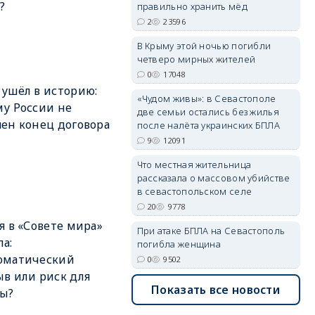
?
правильно хранить мёд
2
23596
В Крыму этой ночью погибли
четверо мирных жителей
0
17048
ушёл в историю:
«Чудом живы»: в Севастополе
erid: 2SDnjdvhGXG
у России не
две семьи остались без жилья
ен конец договора
после налёта украинских БПЛА
9
12091
Что местная жительница
рассказала о массовом убийстве
в севастопольском селе
20
9778
я в «Совете мира»
При атаке БПЛА на Севастополь
а:
погибла женщина
оматический
0
9502
в или риск для
Показать все новости
ны?