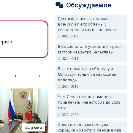
Обсуждаемое
Десятый класс с отбором:
возникли ли проблемы у
севастопольских школьников
48
2508
период
В Севастополе утвердили проект
застройки центра Балаклавы
32
4485
Возле памятника «Солдату и
Матросу» появятся каскадные
водопады
26
3215
Чем Севастополь намерен
привлекать инвесторов до 2039
года
25
2146
Севастопольцам обещают
армия
Балаклава
хорошие новости о бензине уже