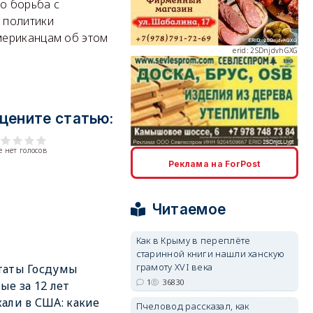
о борьба с
erid: 2SDnjdvhGXG
 политики
мериканцам об этом
erid: 2SDnjcLUypt
цените статью:
 нет голосов
Реклама на ForPost
Читаемое
erid: 2SDnjcrDNw6
Как в Крыму в переплёте
старинной книги нашли ханскую
грамоту XVI века
таты Госдумы
1
36830
ые за 12 лет
али в США: какие
Пчеловод рассказал, как
erid: 2SDnjdPjgYS