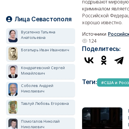
подрывают мировую 
криминалом являетс
Российской Федерац
Лица Севастополя
хорошо известно.
Вусатенко Татьяна
Источники
Российск
Анатольевна
124
Поделитесь:
Богатырь Иван Иванович
Кондратевский Сергей
Михайлович
Теги:
США и Росс
Соболев Андрей
Николаевич
Тавлуй Любовь Егоровна
Помогалов Николай
Николаевич