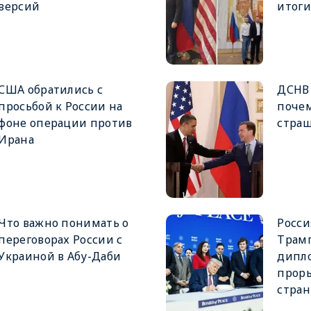
версий
итоги
США обратились с
ДСНВ 
просьбой к России на
почем
фоне операции против
страш
Ирана
Что важно понимать о
Росси
переговорах России с
Трамп
Украиной в Абу-Даби
дипл
проры
стра