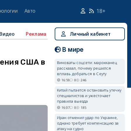
18+
нологии
Авто
Видео
Личный кабинет
Реклама
В мире
нения США в
Виноваты соцсети: марокканец
рассказал, почему решился
вплавь добраться в Сеуту
16:59
0
246
Китай пытается остановить утечку
специалистов и ужесточает
правила выезда
16:07
0
185
Иран отменил удар по Украине,
однако требует компенсацию за
атаку на судно