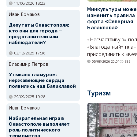
11/06/2026 18:23
Минкультуры може
Иван Ермаков
изменить правила 
форта «Северная
Депутаты Севастополя:
Балаклава»
кто они для города —
представители или
«Несчастливую» по
наблюдатели?
«Благодатный» план
03/12/2025 17:36
присоединить к «вез
05/08/2026 20:01
883
Владимир Петров
Утыкано гламуром:
нержавеющие сердца
появились над Балаклавой
Туризм
29/09/2025 19:28
Иван Ермаков
Избирательная игра в
Севастополе выполняет
роль политического
термометра