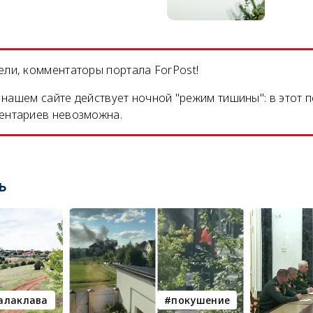
ли, комментаторы портала ForPost!
на нашем сайте действует ночной "режим тишины": в этот 
ентариев невозможна.
ь
алаклава
покушение