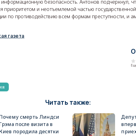
информационную безопасность. Антонов подчеркнул, чт
я приоритетом и неотъемлемой частью государственной
ии по противодействию всем формам преступности, и а
ая газета
О
Еще
ия
Читать также:
Почему смерть Линдси
Депу
Грэма после визита в
вперв
Киев породила десятки
приех