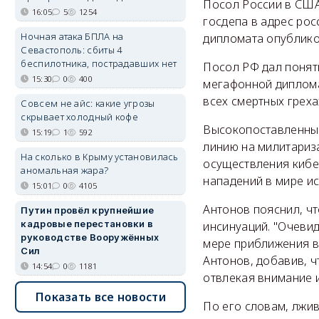
Посол России в США
16:05
5
1254
госдепа в адрес рос
Ночная атака БПЛА на
дипломата опублико
Севастополь: сбиты 4
беспилотника, пострадавших нет
Посол РФ дал понят
15:30
0
400
мегафонной диплома
всех смертных греха
Совсем не айс: какие угрозы
скрывает холодный кофе
Высокопоставленный
15:19
1
592
линию на милитариз
На сколько в Крыму установилась
осуществления кибе
аномальная жара?
нападений в мире и
15:01
0
4105
Антонов пояснил, ч
Путин провёл крупнейшие
кадровые перестановки в
инсинуаций. "Очеви
руководстве Вооружённых
мере приближения вы
Сил
Антонов, добавив, ч
14:54
0
1181
отвлекая внимание 
Показать все новости
По его словам, лжи