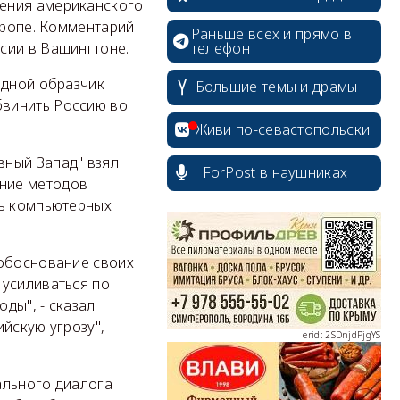
нения американского
вропе. Комментарий
Раньше всех и прямо в
сии в Вашингтоне.
телефон
едной образчик
Большие темы и драмы
бвинить Россию во
Живи по-севастопольски
erid: 2SDnjcrDNw6
вный Запад" взял
ForPost в наушниках
ние методов
ть компьютерных
 обоснование своих
 усиливаться по
erid: 2SDnjdPjgYS
ды", - сказал
йскую угрозу",
ального диалога