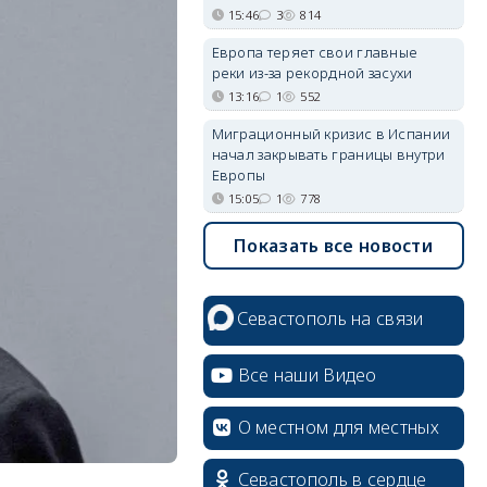
15:46
3
814
Европа теряет свои главные
реки из-за рекордной засухи
13:16
1
552
Миграционный кризис в Испании
начал закрывать границы внутри
Европы
15:05
1
778
Показать все новости
Севастополь на связи
Все наши Видео
О местном для местных
Севастополь в сердце