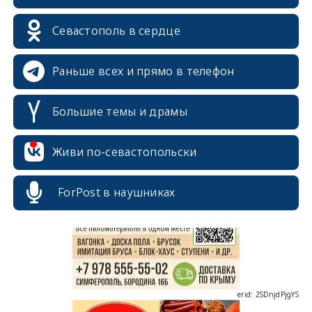
Севастополь в сердце
Раньше всех и прямо в телефон
Большие темы и драмы
erid: 2SDnjcrDNw6
Живи по-севастопольски
ForPost в наушниках
erid: 2SDnjdPjgYS