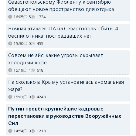
Севастопольскому Фиоленту к сентябрю
обещают новое пространство для отдыха
16:05
5
1334
Ночная атака БПЛА на Севастополь: сбиты 4
беспилотника, пострадавших нет
15:30
0
455
Совсем не айс: какие угрозы скрывает
холодный кофе
15:19
1
618
На сколько в Крыму установилась аномальная
жара?
15:01
0
4248
Путин провёл крупнейшие кадровые
перестановки в руководстве Вооружённых
Сил
14:54
0
1218