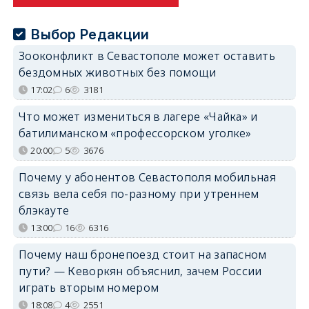
Выбор Редакции
Зооконфликт в Севастополе может оставить
бездомных животных без помощи
17:02
6
3181
Что может измениться в лагере «Чайка» и
батилиманском «профессорском уголке»
20:00
5
3676
Почему у абонентов Севастополя мобильная
связь вела себя по-разному при утреннем
блэкауте
13:00
16
6316
Почему наш бронепоезд стоит на запасном
пути? — Кеворкян объяснил, зачем России
играть вторым номером
18:08
4
2551