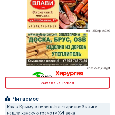
erid: 2SDnjdvhGXG
erid: 2SDnjcLUypt
Реклама на ForPost
erid: 2SDnjcrDNw6
Читаемое
Как в Крыму в переплёте старинной книги
нашли ханскую грамоту XVI века