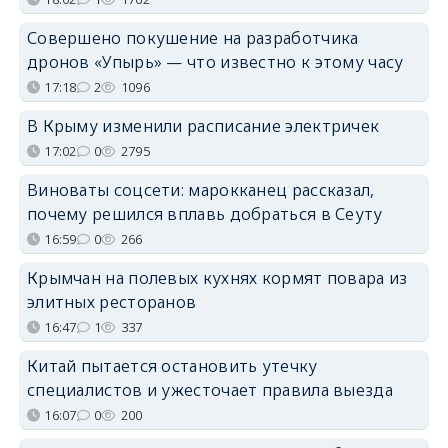
Совершено покушение на разработчика
дронов «Упырь» — что известно к этому часу
17:18
2
1096
В Крыму изменили расписание электричек
17:02
0
2795
Виноваты соцсети: марокканец рассказал,
почему решился вплавь добраться в Сеуту
16:59
0
266
Крымчан на полевых кухнях кормят повара из
элитных ресторанов
16:47
1
337
Китай пытается остановить утечку
специалистов и ужесточает правила выезда
16:07
0
200