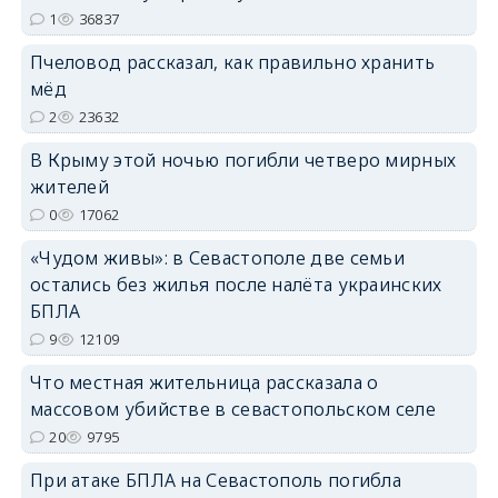
1
36837
erid: 2SDnjdPjgYS
Пчеловод рассказал, как правильно хранить
мёд
2
23632
В Крыму этой ночью погибли четверо мирных
жителей
erid: 2SDnjdvhGXG
0
17062
«Чудом живы»: в Севастополе две семьи
остались без жилья после налёта украинских
БПЛА
9
12109
Что местная жительница рассказала о
массовом убийстве в севастопольском селе
20
9795
При атаке БПЛА на Севастополь погибла