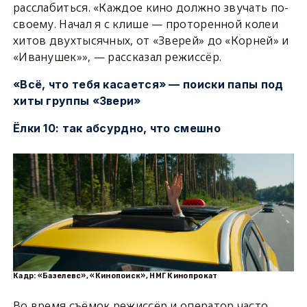
расслабиться. «Каждое кино должно звучать по-
своему. Начал я с клише — проторенной колеи
хитов двухтысячных, от «Зверей» до «Корней» и
«Иванушек»», — рассказал режиссёр.
«Всё, что тебя касается» — поиски папы под
хиты группы «Звери»
Ёлки 10: так абсурдно, что смешно
Кадр: «Базелевс», «Кинопоиск», НМГ Кинопрокат
Во время съёмок режиссёр и оператор часто