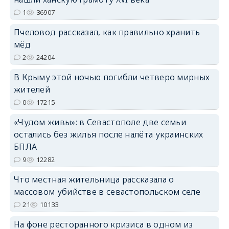
1
36907
erid: 2SDnjdPjgYS
Пчеловод рассказал, как правильно хранить
мёд
2
24204
В Крыму этой ночью погибли четверо мирных
жителей
erid: 2SDnjdvhGXG
0
17215
«Чудом живы»: в Севастополе две семьи
остались без жилья после налёта украинских
БПЛА
9
12282
Что местная жительница рассказала о
массовом убийстве в севастопольском селе
21
10133
На фоне ресторанного кризиса в одном из