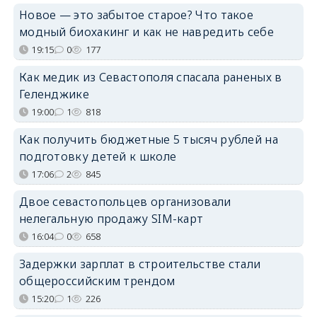
Новое — это забытое старое? Что такое
модный биохакинг и как не навредить себе
19:15
0
177
Как медик из Севастополя спасала раненых в
Геленджике
19:00
1
818
Как получить бюджетные 5 тысяч рублей на
подготовку детей к школе
17:06
2
845
Двое севастопольцев организовали
нелегальную продажу SIM-карт
16:04
0
658
Задержки зарплат в строительстве стали
общероссийским трендом
15:20
1
226