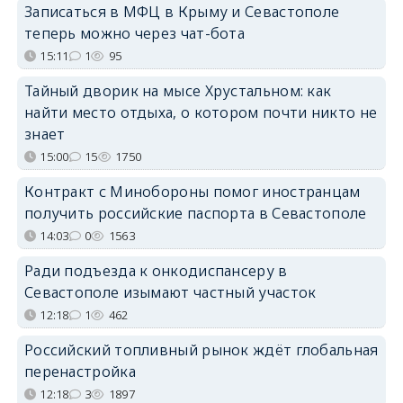
Записаться в МФЦ в Крыму и Севастополе
теперь можно через чат-бота
15:11
1
95
Тайный дворик на мысе Хрустальном: как
найти место отдыха, о котором почти никто не
знает
15:00
15
1750
Контракт с Минобороны помог иностранцам
получить российские паспорта в Севастополе
14:03
0
1563
Ради подъезда к онкодиспансеру в
Севастополе изымают частный участок
12:18
1
462
Российский топливный рынок ждёт глобальная
перенастройка
12:18
3
1897