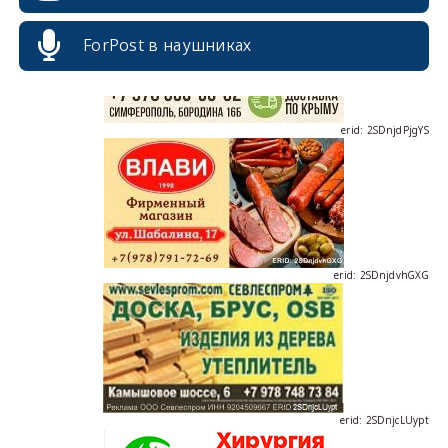
ForPost в наушниках
erid: 2SDnjdPjgYS
erid: 2SDnjdvhGXG
erid: 2SDnjcLUypt