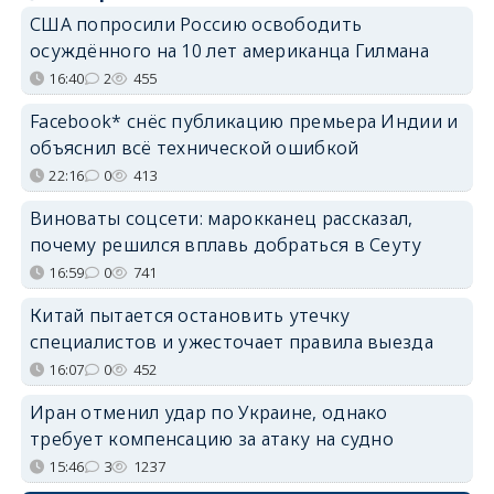
США попросили Россию освободить
осуждённого на 10 лет американца Гилмана
16:40
2
455
Facebook* снёс публикацию премьера Индии и
объяснил всё технической ошибкой
22:16
0
413
Виноваты соцсети: марокканец рассказал,
почему решился вплавь добраться в Сеуту
16:59
0
741
Китай пытается остановить утечку
специалистов и ужесточает правила выезда
16:07
0
452
Иран отменил удар по Украине, однако
требует компенсацию за атаку на судно
15:46
3
1237