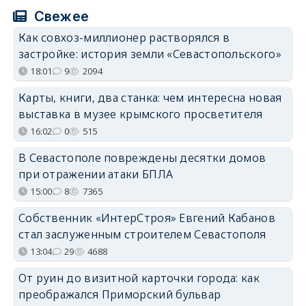
Свежее
Как совхоз-миллионер растворялся в
застройке: история земли «Севастопольского»
18:01
9
2094
Карты, книги, два станка: чем интересна новая
выставка в музее крымского просветителя
16:02
0
515
В Севастополе повреждены десятки домов
при отражении атаки БПЛА
15:00
8
7365
Собственник «ИнтерСтроя» Евгений Кабанов
стал заслуженным строителем Севастополя
13:04
29
4688
От руин до визитной карточки города: как
преображался Приморский бульвар