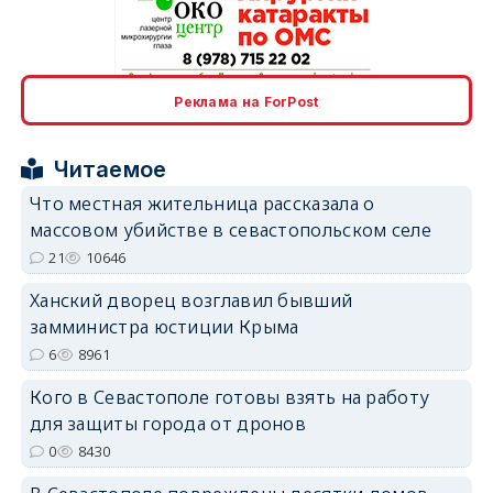
erid: 2SDnjcrDNw6
Реклама на ForPost
Читаемое
Что местная жительница рассказала о
массовом убийстве в севастопольском селе
erid: 2SDnjdPjgYS
21
10646
Ханский дворец возглавил бывший
замминистра юстиции Крыма
6
8961
Кого в Севастополе готовы взять на работу
erid: 2SDnjdvhGXG
для защиты города от дронов
0
8430