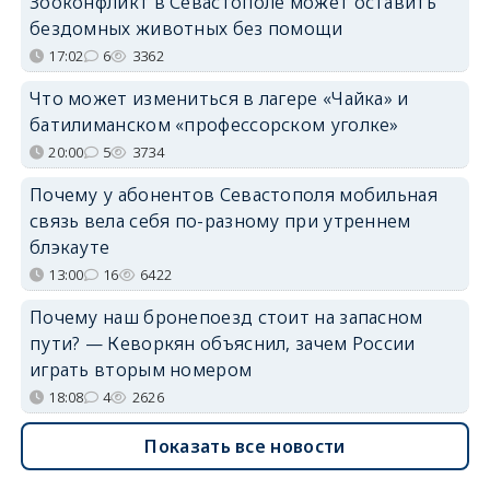
Зооконфликт в Севастополе может оставить
бездомных животных без помощи
17:02
6
3362
Что может измениться в лагере «Чайка» и
батилиманском «профессорском уголке»
20:00
5
3734
Почему у абонентов Севастополя мобильная
связь вела себя по-разному при утреннем
блэкауте
13:00
16
6422
Почему наш бронепоезд стоит на запасном
пути? — Кеворкян объяснил, зачем России
играть вторым номером
18:08
4
2626
Показать все новости