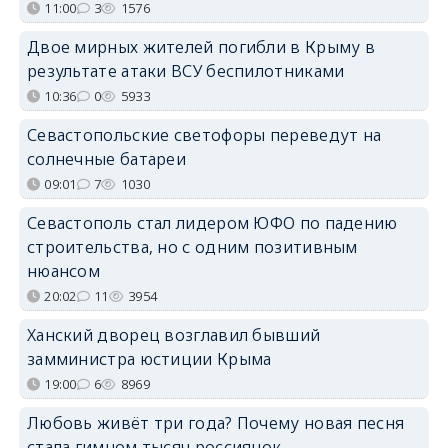
11:00
3
1576
Двое мирных жителей погибли в Крыму в
результате атаки ВСУ беспилотниками
10:36
0
5933
Севастопольские светофоры переведут на
солнечные батареи
09:01
7
1030
Севастополь стал лидером ЮФО по падению
строительства, но с одним позитивным
нюансом
20:02
11
3954
Ханский дворец возглавил бывший
замминистра юстиции Крыма
19:00
6
8969
Любовь живёт три года? Почему новая песня
стала гимном тысяч россиянок