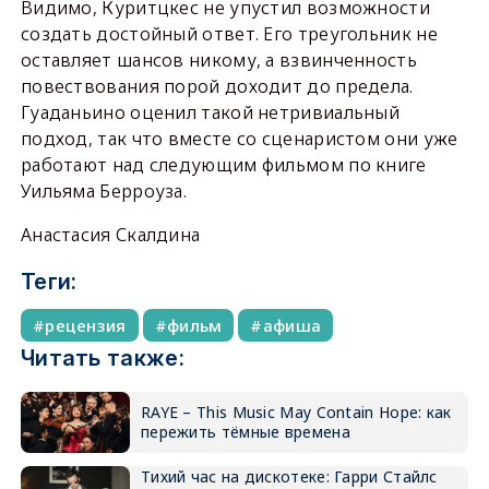
Видимо, Куритцкес не упустил возможности
создать достойный ответ. Его треугольник не
оставляет шансов никому, а взвинченность
повествования порой доходит до предела.
Гуаданьино оценил такой нетривиальный
подход, так что вместе со сценаристом они уже
работают над следующим фильмом по книге
Уильяма Берроуза.
Анастасия Скалдина
Теги:
рецензия
фильм
афиша
Читать также:
RAYE – This Music May Contain Hope: как
пережить тёмные времена
Тихий час на дискотеке: Гарри Стайлс