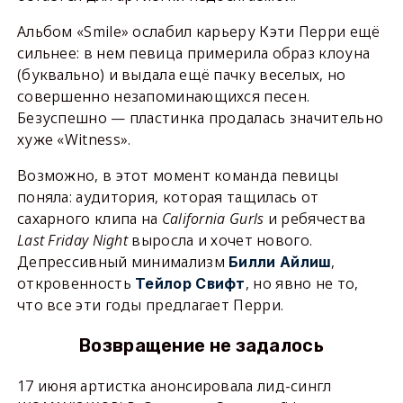
Альбом «Smile» ослабил карьеру Кэти Перри ещё
сильнее: в нем певица примерила образ клоуна
(буквально) и выдала ещё пачку веселых, но
совершенно незапоминающихся песен.
Безуспешно — пластинка продалась значительно
хуже «Witness».
Возможно, в этот момент команда певицы
поняла: аудитория, которая тащилась от
сахарного клипа на
California
Gurls
и ребячества
Last
Friday
Night
выросла и хочет нового.
Депрессивный минимализм
,
Билли Айлиш
откровенность
, но явно не то,
Тейлор Свифт
что все эти годы предлагает Перри.
Возвращение не задалось
17 июня артистка анонсировала лид-сингл