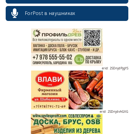
ForPost в наушниках
erid: 2SDnjdPjgYS
erid: 2SDnjdvhGXG
erid: 2SDnjcLUypt