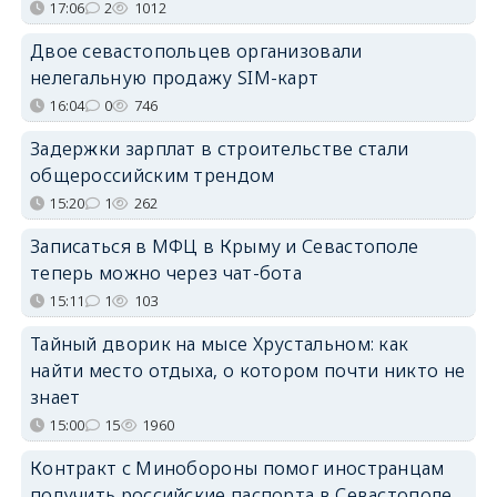
17:06
2
1012
Двое севастопольцев организовали
нелегальную продажу SIM-карт
16:04
0
746
Задержки зарплат в строительстве стали
общероссийским трендом
15:20
1
262
Записаться в МФЦ в Крыму и Севастополе
теперь можно через чат-бота
15:11
1
103
Тайный дворик на мысе Хрустальном: как
найти место отдыха, о котором почти никто не
знает
15:00
15
1960
Контракт с Минобороны помог иностранцам
получить российские паспорта в Севастополе