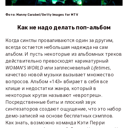
Фото: Manny Carabel/Getty Images for MTV
Как не надо делать поп-альбом
Когда синглы проваливаются один за другим,
всегда остается небольшая надежда на сам
альбом. И пусть некоторые из альбомных треков
действительно превосходят карикатурный
WOMAN
’
S
WORLD
или заплесневелый
Lifetimes
,
качество новой музыки вызывает множество
вопросов. Альбом «143» вбирает в себя все
клише и недостатки жанра, который в
некоторых кругах называют «евротреш».
Посредственные биты и плоский звук
синтезаторов создают ощущение, что это набор
демо-записей на основе бесплатных сэмплов.
Как знать, возможно команда Кэти Перри