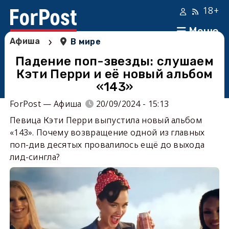
18+
Меню
›
Афиша
В мире
Падение поп-звезды: слушаем
Кэти Перри и её новый альбом
«143»
ForPost — Афиша
20/09/2024 - 15:13
Певица Кэти Перри выпустила новый альбом
«143». Почему возвращение одной из главных
поп-див десятых провалилось ещё до выхода
лид-сингла?