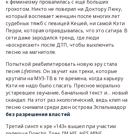
к феминизму провалилась с ещё больших
грохотом. Никто не поверил ни Доктору Люку,
который воспевает женщин после многих лет
судебных тяжб с певицей Кешей, ни самой Кэти
Перри, которая оправдывалась, что это сатира. В
сети даже зародился тренд, где люди
«воскресают» после ДТП, чтобы выключить
песню на магнитоле.
Попыткой реабилитировать новую эру стала
песня
Lifetimes
. Он звучит как треки, которые
крутили на МУЗ-ТВ в те времена, когда карьеру
Кэти не надо было спасать. Пресное морально
устаревшее звучание, банальный текст и… новый
скандал. На этот раз экологический, ведь клип на
песню снимали среди дюн острова Эспальмадор
.
без разрешения властей
Третий сингл к эре «143» вышел при участии
рэперши Doechii. Трек
I
’
M
HIS
,
HE
’
S
MINE