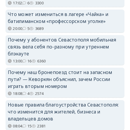
17:02
6
3300
Что может измениться в лагере «Чайка» и
батилиманском «профессорском уголке»
20:00
5
3689
Почему у абонентов Севастополя мобильная
связь вела себя по-разному при утреннем
блэкауте
13:00
16
6360
Почему наш бронепоезд стоит на запасном
пути? — Кеворкян объяснил, зачем России
играть вторым номером
18:08
4
2574
Новые правила благоустройства Севастополя:
что изменится для жителей, бизнеса и
владельцев домов
08:04
15
2381