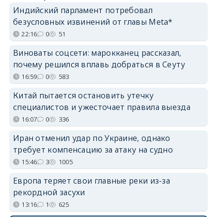
Индийский парламент потребовал
безусловных извинений от главы Meta*
22:16
0
51
Виноваты соцсети: марокканец рассказал,
почему решился вплавь добраться в Сеуту
16:59
0
583
Китай пытается остановить утечку
специалистов и ужесточает правила выезда
16:07
0
336
Иран отменил удар по Украине, однако
требует компенсацию за атаку на судно
15:46
3
1005
Европа теряет свои главные реки из-за
рекордной засухи
13:16
1
625