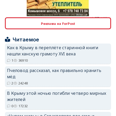
Реклама на ForPost
erid: 2SDnjcrDNw6
Читаемое
Как в Крыму в переплёте старинной книги
нашли ханскую грамоту XVI века
1
36910
erid: 2SDnjdPjgYS
Пчеловод рассказал, как правильно хранить
мёд
2
24248
В Крыму этой ночью погибли четверо мирных
жителей
0
17232
erid: 2SDnjdvhGXG
«Чудом живы»: в Севастополе две семьи