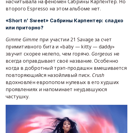
насчитывала на феномен Сабрины Карпентер. Но
второго Espresso на этом альбоме нет.
«Short n’ Sweet» Сабрины Карпентер: сладко
или приторно?
Gimme
Gimme
при участии 21 Savage за счет
примитивного бита и «baby — kitty — daddy»
звучит скорее нелепо, чем горячо.
Gorgeous
не
всегда оправдывает своё название. Особенно
когда в добротный трэп-продашкн вмешивается
повторяющийся назойливый писк.
Crush
вдохновлён европопом нулевых в его худших
проявлениях и напоминает неудавшуюся
частушку.