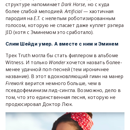
структуре напоминает
Dark
Horse
, но с куда
более слабой мелодией.
Artificial
— хаотичная
пародия на
E
.
T
.
с нелепым роботизированным
голосом, которую не спасает даже куплет рэпера
JID (хотя с Эминемом это сработало).
Слим Шейди умер. А вместе с ним и Эминем
Трек Truth могла бы стать филлером в альбоме
Witness. И только
Wonder
хочется назвать более-
менее удачной поп-песней (тем ироничнее
название). В этот вдохновляющий гимн на манер
Firework
верится немного больше, чем в
псевдофеминизм лид-сингла. Возможно, дело в
том, что это единственная песня, которую не
продюсировал Доктор Люк.