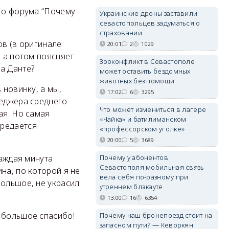
ого форума “Почему
Украинские дроны заставили
севастопольцев задуматься о
страховании
ов (в оригинале
20:01
2
1029
, а потом поясняет
Зооконфликт в Севастополе
а Данте?
может оставить бездомных
животных без помощи
 новинку, а мы,
17:02
6
3295
неджера среднего
Что может измениться в лагере
ая. Но самая
«Чайка» и батилиманском
предается
«профессорском уголке»
20:00
5
3689
каждая минута
Почему у абонентов
Севастополя мобильная связь
на, по которой я не
вела себя по-разному при
большое, не украсил
утреннем блэкауте
13:00
16
6354
 большое спасибо!
Почему наш бронепоезд стоит на
запасном пути? — Кеворкян