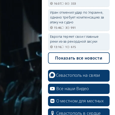
16:07
0
333
Иран отменил удар по Украине,
однако требует компенсацию за
атаку на судно
15:46
3
991
Европа теряет свои главные
реки из-за рекордной засухи
13:16
1
615
Показать все новости
Севастополь на связи
Все наши Видео
О местном для местных
Севастополь в сердце