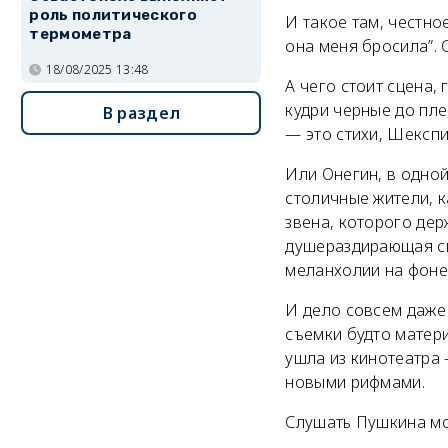
роль политического
И такое там, честно
термометра
она меня бросила”. 
18/08/2025 13:48
А чего стоит сцена,
кудри черные до пле
В раздел
— это стихи, Шексп
Или Онегин, в одной
столичные жители, к
звена, которого дер
душераздирающая сц
меланхолии на фоне
И дело совсем даже 
съемки будто матери
ушла из кинотеатра 
новыми рифмами.
Слушать Пушкина мо