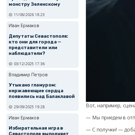
монстру Зеленскому
11/06/2026 18:23
Иван Ермаков
Депутаты Севастополя:
кто они для города —
представители или
наблюдатели?
03/12/2025 17:36
Владимир Петров
Утыкано гламуром:
нержавеющие сердца
появились над Балаклавой
Вот, например, сцен
29/09/2025 19:28
— Мы приедем в отпу
Иван Ермаков
Избирательная игра в
— С получки! — доба
Севастополе выполняет