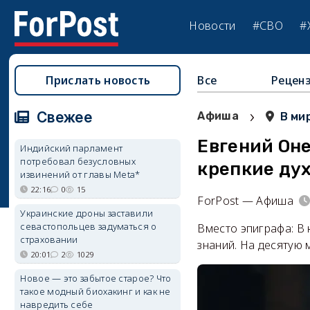
Новости
#СВО
#
Прислать новость
Все
Рецен
›
Свежее
Афиша
В ми
Евгений Оне
Индийский парламент
потребовал безусловных
крепкие ду
извинений от главы Meta*
22:16
0
15
ForPost — Афиша
Украинские дроны заставили
севастопольцев задуматься о
Вместо эпиграфа: В
страховании
знаний. На десятую
20:01
2
1029
Новое — это забытое старое? Что
такое модный биохакинг и как не
навредить себе