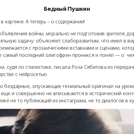
Бедный Пушкин
в картине. А теперь – о содержании!
 объявления войны, морально не подготовив зрителя, д
ильную задачу: объясняет слаборазвитым, что имел в вид
еремежается с прозаическими вставками и сценами, кот
е самый последний олигофрен проникся и понял — о чем
и, судя по стилистике, писала Роза Сябитова из передач
рстве с нейросетью.
сто бездарные, опускающие гениальный оригинал на уро
и еще и совершенно не вписываются в исторический конт
ике не то публикаций из инстаграма, не то диалогов в к