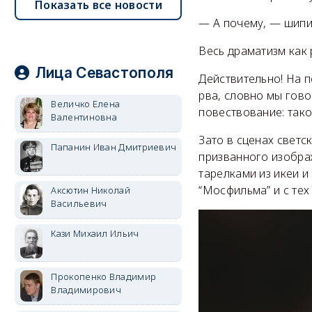
Показать все новости
— А почему, — шипи
Весь драматизм как 
Лица Севастополя
Действительно! На п
рва, словно мы гов
Величко Елена
повествование: тако
Валентиновна
Зато в сценах светс
Папанин Иван Дмитриевич
призванного изображ
тарелками из икеи 
“Мосфильма” и с тех
Аксютин Николай
Васильевич
Кази Михаил Ильич
Прокопенко Владимир
Владимирович