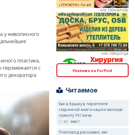
erid: 2SDnjcLUypt
ла у живописного
 дальнейшее
ченого пластика,
н перемежается с
Реклама на ForPost
его декоратора
erid: 2SDnjcrDNw6
Читаемое
Как в Крыму в переплёте
старинной книги нашли ханскую
грамоту XVI века
erid: 2SDnjdPjgYS
1
36907
Пчеловод рассказал, как