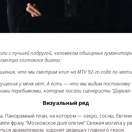
ли с лучшей подругой, человеком обширных гуманитарн
смотра состоялся диалог:
ния, что мы смотрим клип на MTV 92-го года по моти
ения у меня нет. А есть — что мы видим постановку
кими перебивками, которые писали сценаристы “Дарьял-Т
Визуальный ряд
а. Панорамный план, на котором — озеро, сосны, Евгени
яти фразу “Московское долголетие”.Свежая могила у рв
уться драматизмом, хоронят дядюшку главного героя.