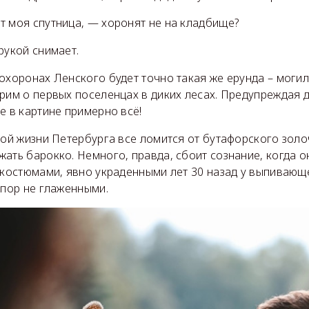
т моя спутница, — хоронят не на кладбище?
рукой снимает.
охоронах Ленского будет точно такая же ерунда – моги
орим о первых поселенцах в диких лесах. Предупреждая
е в картине примерно всё!
кой жизни Петербурга все ломится от бутафорского золо
ать барокко. Немного, правда, сбоит сознание, когда о
и костюмами, явно украденными лет 30 назад у выпивающ
 пор не глаженными.