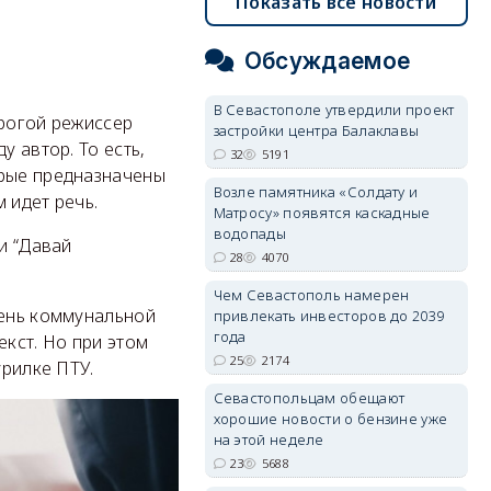
Показать все новости
Обсуждаемое
В Севастополе утвердили проект
орогой режиссер
застройки центра Балаклавы
у автор. То есть,
32
5191
орые предназначены
Возле памятника «Солдату и
 идет речь.
Матросу» появятся каскадные
водопады
и “Давай
28
4070
Чем Севастополь намерен
вень коммунальной
привлекать инвесторов до 2039
года
екст. Но при этом
25
2174
урилке ПТУ.
Севастопольцам обещают
хорошие новости о бензине уже
на этой неделе
23
5688