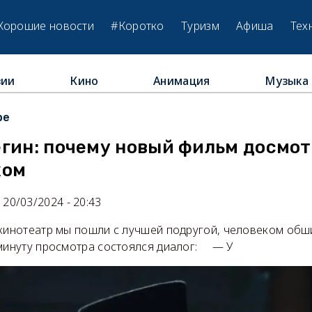
Хорошие новости
#Коротко
Туризм
Афиша
Тех
зии
Кино
Анимация
Музыка
ре
гин: почему новый фильм досмот
хом
20/03/2024 - 20:43
 кинотеатр мы пошли с лучшей подругой, человеком об
 минуту просмотра состоялся диалог: — У