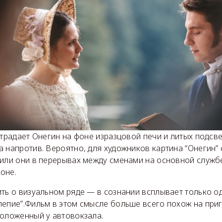
страдает Онегин на фоне изразцовой печи и литых подсв
 напротив. Вероятно, для художников картина “Онегин”
рили они в перерывах между сменами на основной служб
оне.
ть о визуальном ряде — в сознании всплывает только од
лепие”.Фильм в этом смысле больше всего похож на при
положенный у автовокзала.