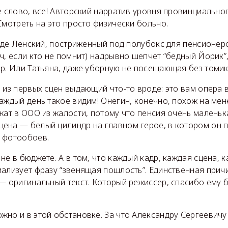
е слово, все! Авторский нарратив уровня провинциальн
Смотреть на это просто физически больно.
 где Ленский, постриженный под полубокс для пенсионер
ч, если кто не помнит) надрывно шепчет “бедный Йорик”
ир. Или Татьяна, даже уборную не посещающая без томик
 из первых сцен выдающий что-то вроде: это вам опера в
аждый день такое видим! Онегин, конечно, похож на ме
жат в ООО из жалости, потому что пенсия очень маленьк
ена — белый цилиндр на главном герое, в котором он 
 фотообоев.
не в бюджете. А в том, что каждый кадр, каждая сцена, 
ализует фразу “звенящая пошлость”. Единственная причи
— оригинальный текст. Который режиссер, спасибо ему 
жно и в этой обстановке. За что Александру Сергеевичу