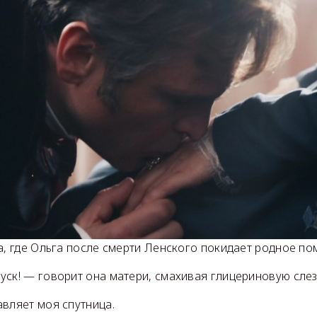
а, где Ольга после смерти Ленского покидает родное по
ск! — говорит она матери, смахивая глицериновую слез
вляет моя спутница.