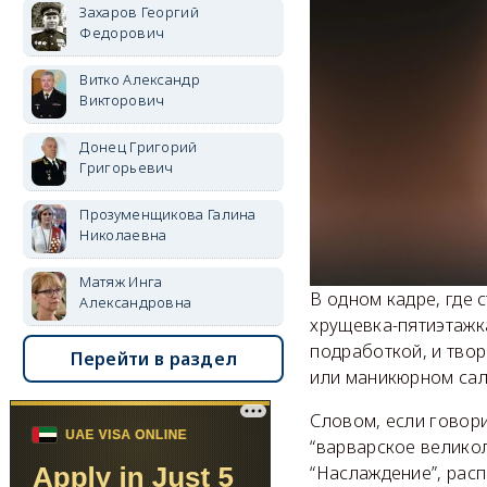
Захаров Георгий
Федорович
Витко Александр
Викторович
Донец Григорий
Григорьевич
Прозуменщикова Галина
Николаевна
Матяж Инга
В одном кадре, где 
Александровна
хрущевка-пятиэтажка
подработкой, и тво
Перейти в раздел
или маникюрном сал
Словом, если говори
“варварское велико
“Наслаждение”, рас