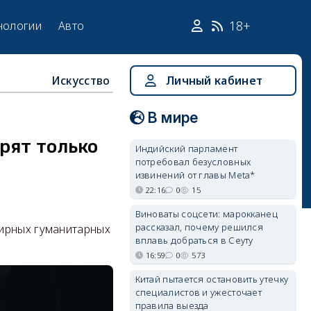
18+
нологии
Авто
Искусство
Личный кабинет
В мире
рят только
Индийский парламент
потребовал безусловных
извинений от главы Meta*
22:16
0
15
Виноваты соцсети: марокканец
рассказал, почему решился
ширных гуманитарных
вплавь добраться в Сеуту
16:59
0
573
Китай пытается остановить утечку
специалистов и ужесточает
правила выезда