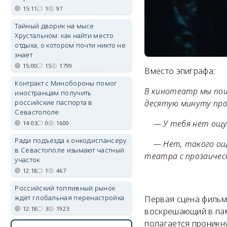
15:11
1
97
Тайный дворик на мысе
Хрустальном: как найти место
отдыха, о котором почти никто не
знает
15:00
15
1799
Вместо эпиграфа:
Контракт с Минобороны помог
В кинотеатр мы пош
иностранцам получить
десятую минуту про
российские паспорта в
Севастополе
— У тебя нет ощуще
14:03
0
1600
Ради подъезда к онкодиспансеру
— Нет, такого ощущ
в Севастополе изымают частный
театра с прозаичес
участок
12:18
1
467
Российский топливный рынок
ждёт глобальная перенастройка
Первая сцена фильм
12:18
3
1923
воскрешающий в пам
полагается проникн