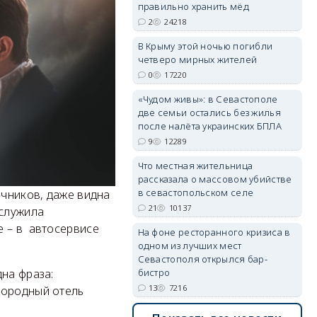
правильно хранить мёд
2
24218
В Крыму этой ночью погибли
четверо мирных жителей
erid: 2SDnjdvhGXG
0
17220
«Чудом живы»: в Севастополе
две семьи остались без жилья
после налёта украинских БПЛА
9
12289
Что местная жительница
рассказала о массовом убийстве
в севастопольском селе
ечников, даже видна
21
10137
 служила
е – в автосервисе
На фоне ресторанного кризиса в
одном из лучших мест
Севастополя открылся бар-
на фраза:
бистро
13
7216
городный отель