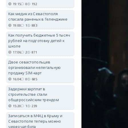
19:15
0
192
Как медик из Севастополя
спасала раненых в Геленджике
19:00
1
883
Как получить бюджетные 5 тысяч
рублей на подготовку детей к
школе
17:06
2
871
Двое севастопольцев
организовали нелегальную
продажу SIM-карт
16:04
0
685
Задержки зарплат в
строительстве стали
общероссийским трендом
15:20
1
239
Записаться в МФЦ в Крыму и
Севастополе теперь можно
через чат-бота