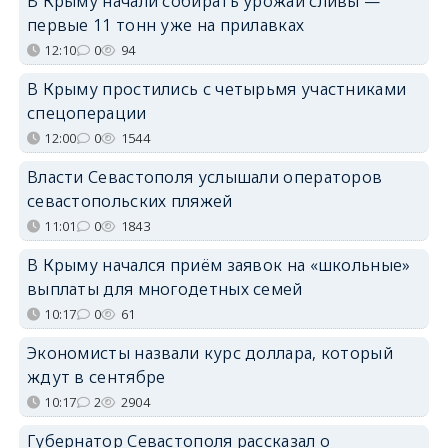
В Крыму начали собирать урожай сливы —
первые 11 тонн уже на прилавках
12:10
0
94
В Крыму простились с четырьмя участниками
спецоперации
12:00
0
1544
Власти Севастополя услышали операторов
севастопольских пляжей
11:01
0
1843
В Крыму начался приём заявок на «школьные»
выплаты для многодетных семей
10:17
0
61
Экономисты назвали курс доллара, который
ждут в сентябре
10:17
2
2904
Губернатор Севастополя рассказал о