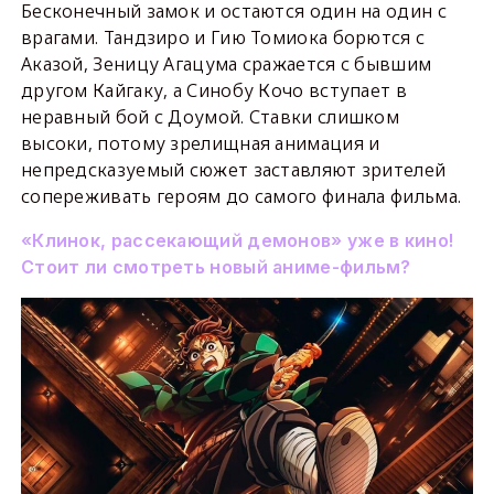
Бесконечный замок и остаются один на один с
врагами. Тандзиро и Гию Томиока борются с
Аказой, Зеницу Агацума сражается с бывшим
другом Кайгаку, а Синобу Кочо вступает в
неравный бой с Доумой. Ставки слишком
высоки, потому зрелищная анимация и
непредсказуемый сюжет заставляют зрителей
сопереживать героям до самого финала фильма.
«Клинок, рассекающий демонов» уже в кино!
Стоит ли смотреть новый аниме-фильм?