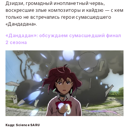
Дзидзи, громадный инопланетный червь,
воскресшие злые композиторы и кайдзю — с кем
только не встречались герои сумасшедшего
«Дандадана».
«Дандадан»: обсуждаем сумасшедший финал
2 сезона
Кадр: Science SARU