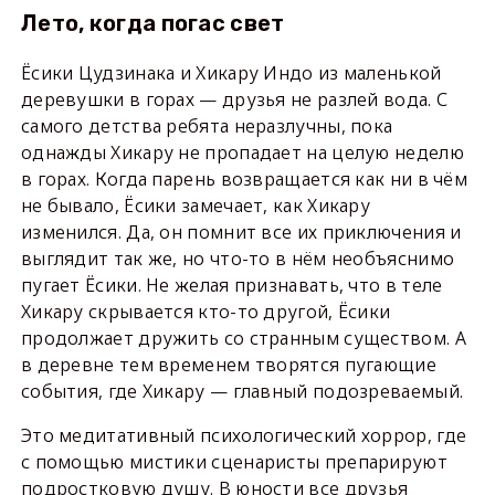
Лето, когда погас свет
Ёсики Цудзинака и Хикару Индо из маленькой
деревушки в горах — друзья не разлей вода. С
самого детства ребята неразлучны, пока
однажды Хикару не пропадает на целую неделю
в горах. Когда парень возвращается как ни в чём
не бывало, Ёсики замечает, как Хикару
изменился. Да, он помнит все их приключения и
выглядит так же, но что-то в нём необъяснимо
пугает Ёсики. Не желая признавать, что в теле
Хикару скрывается кто-то другой, Ёсики
продолжает дружить со странным существом. А
в деревне тем временем творятся пугающие
события, где Хикару — главный подозреваемый.
Это медитативный психологический хоррор, где
с помощью мистики сценаристы препарируют
подростковую душу. В юности все друзья