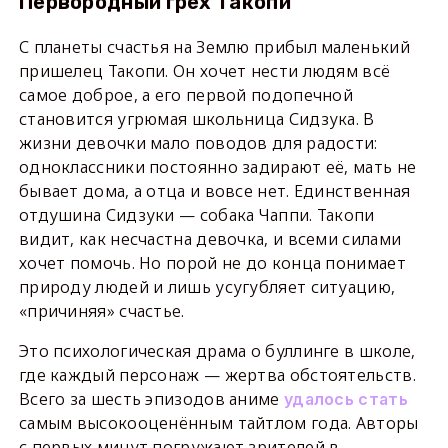
Первородный грех Такопи
С планеты счастья на Землю прибыл маленький
пришелец Такопи. Он хочет нести людям всё
самое доброе, а его первой подопечной
становится угрюмая школьница Сидзука. В
жизни девочки мало поводов для радости:
одноклассники постоянно задирают её, мать не
бывает дома, а отца и вовсе нет. Единственная
отдушина Сидзуки — собака Чаппи. Такопи
видит, как несчастна девочка, и всеми силами
хочет помочь. Но порой не до конца понимает
природу людей и лишь усугубляет ситуацию,
«причиняя» счастье.
Это психологическая драма о буллинге в школе,
где каждый персонаж — жертва обстоятельств.
Всего за шесть эпизодов аниме
удалось стать
самым высокооценённым тайтлом года. Авторы
с первых минут погружают зрителей в