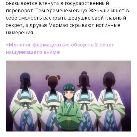
оказывается втянута в государственный
переворот. Тем временем евнух Женьши ищет в
себе смелость раскрыть девушке свой главный
секрет, а друзья Маомао скрывают истинные
намерения.
«Монолог фармацевта»: обзор на 2 сезон
нашумевшего аниме