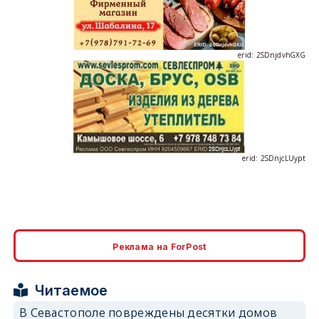
erid: 2SDnjdvhGXG
erid: 2SDnjcLUypt
erid: 2SDnjcrDNw6
Реклама на ForPost
Читаемое
В Севастополе повреждены десятки домов