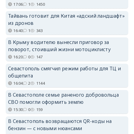
17:06
1
1450
Тайвань готовит для Китая «адский ландшафт»
из дронов
16:40
1
343
В Крыму водителю вынесли приговор за
поворот, стоивший жизни мотоциклисту
16:20
0
147
Севастополь смягчил режим работы для ТЦ и
общепита
16:04
2
1144
В Севастополе семье раненого добровольца
СВО помогли оформить землю
15:30
0
159
В Севастополь возвращаются QR-коды на
бензин — с новыми нюансами