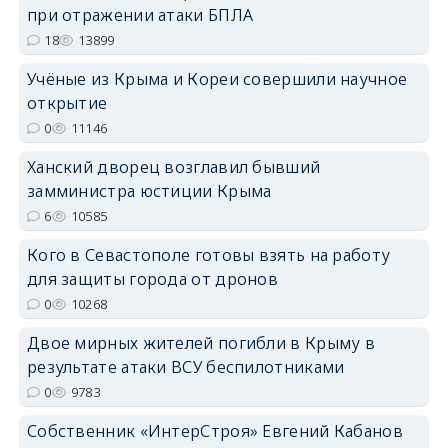
при отражении атаки БПЛА
erid: 2SDnjdPjgYS
18
13899
Учёные из Крыма и Кореи совершили научное
открытие
0
11146
Ханский дворец возглавил бывший
erid: 2SDnjdvhGXG
замминистра юстиции Крыма
6
10585
Кого в Севастополе готовы взять на работу
для защиты города от дронов
0
10268
Двое мирных жителей погибли в Крыму в
результате атаки ВСУ беспилотниками
0
9783
Собственник «ИнтерСтроя» Евгений Кабанов