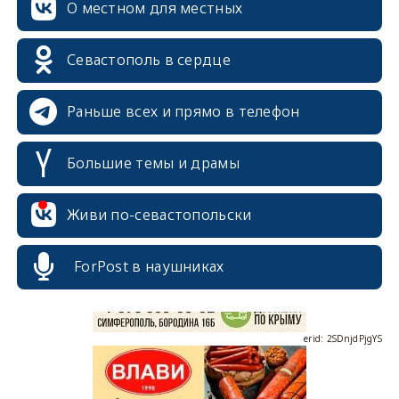
О местном для местных
Севастополь в сердце
Раньше всех и прямо в телефон
Большие темы и драмы
erid: 2SDnjcrDNw6
Живи по-севастопольски
ForPost в наушниках
erid: 2SDnjdPjgYS