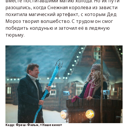
вместе постигавшими магию холода. Но их пути
разошлись, когда Снежная королева из зависти
похитила магический артефакт, с которым Дед
Мороз творил волшебство. С трудом он смог
победить колдунью и заточил её в ледяную
тюрьму.
Кадр: Фреш-Фильм, «Наше кино»