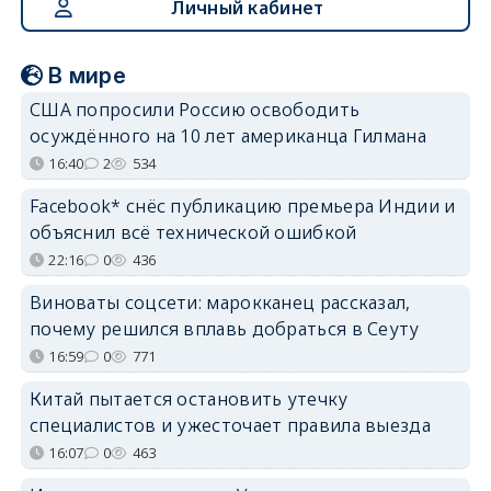
Личный кабинет
В мире
США попросили Россию освободить
осуждённого на 10 лет американца Гилмана
16:40
2
534
Facebook* снёс публикацию премьера Индии и
объяснил всё технической ошибкой
22:16
0
436
Виноваты соцсети: марокканец рассказал,
почему решился вплавь добраться в Сеуту
16:59
0
771
Китай пытается остановить утечку
специалистов и ужесточает правила выезда
16:07
0
463