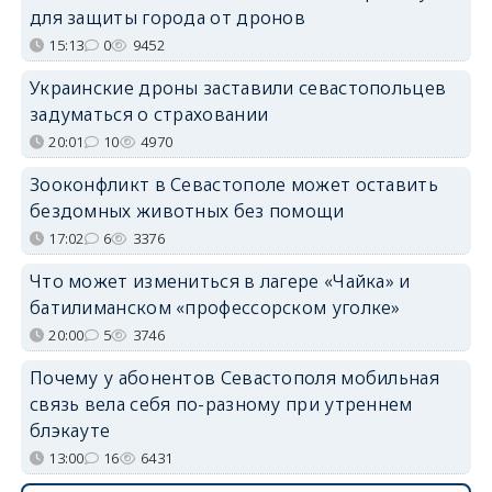
для защиты города от дронов
15:13
0
9452
Украинские дроны заставили севастопольцев
задуматься о страховании
20:01
10
4970
Зооконфликт в Севастополе может оставить
бездомных животных без помощи
17:02
6
3376
Что может измениться в лагере «Чайка» и
батилиманском «профессорском уголке»
20:00
5
3746
Почему у абонентов Севастополя мобильная
связь вела себя по-разному при утреннем
блэкауте
13:00
16
6431