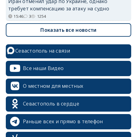
Иран отменил удар по Украине, однако
требует компенсацию за атаку на судно
15:46
3
1254
Показать все новости
Севастополь на связи
erid: 2SDnjcrDNw6
Все наши Видео
О местном для местных
erid: 2SDnjdPjgYS
Севастополь в сердце
Раньше всех и прямо в телефон