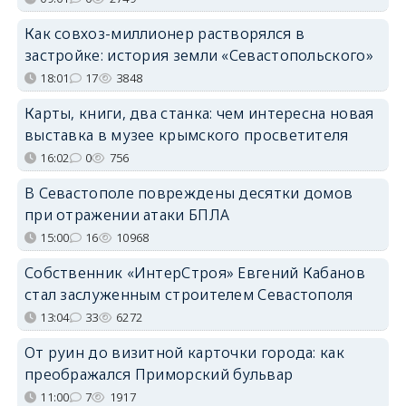
Как совхоз-миллионер растворялся в
застройке: история земли «Севастопольского»
18:01
17
3848
Карты, книги, два станка: чем интересна новая
выставка в музее крымского просветителя
16:02
0
756
В Севастополе повреждены десятки домов
при отражении атаки БПЛА
15:00
16
10968
Собственник «ИнтерСтроя» Евгений Кабанов
стал заслуженным строителем Севастополя
13:04
33
6272
От руин до визитной карточки города: как
преображался Приморский бульвар
11:00
7
1917