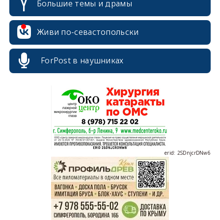
Большие темы и драмы
erid: 2SDnjdvhGXG
Живи по-севастопольски
ForPost в наушниках
erid: 2SDnjcLUypt
erid: 2SDnjcrDNw6