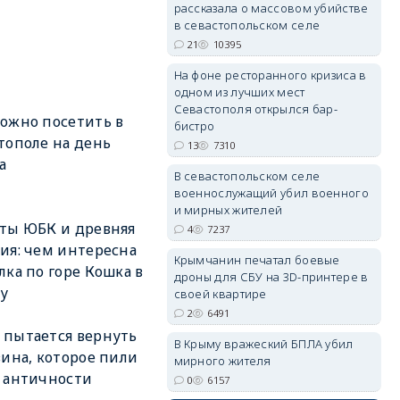
рассказала о массовом убийстве
в севастопольском селе
21
10395
На фоне ресторанного кризиса в
одном из лучших мест
erid: 2SDnjdvhGXG
Севастополя открылся бар-
ожно посетить в
бистро
тополе на день
13
7310
а
В севастопольском селе
военнослужащий убил военного
и мирных жителей
ты ЮБК и древняя
4
7237
ия: чем интересна
Крымчанин печатал боевые
лка по горе Кошка в
дроны для СБУ на 3D-принтере в
у
своей квартире
2
6491
пытается вернуть
В Крыму вражеский БПЛА убил
вина, которое пили
мирного жителя
 античности
0
6157