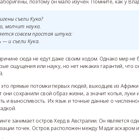
 аборигены, поэтому он мало изучен. Помните, как у Вл
игены съели Кука?
о, молчит наука.
яется совсем простая штука:
— и съели Кука.
причине сюда не едут даже своим ходом. Однако мир не б
трые ощущения или науку, но нет никаких гарантий, что о
й.
 это прямые потомки первых людей, выходцев из Африки.
т они сохранили свой образ жизни, а значит копья, луки 
ь и выносливость. Их язык и точные данные о численно
гадкой.
инге занимает остров Херд в Австралии. Он является од
изации точек. Остров расположен между Мадагаскаром и