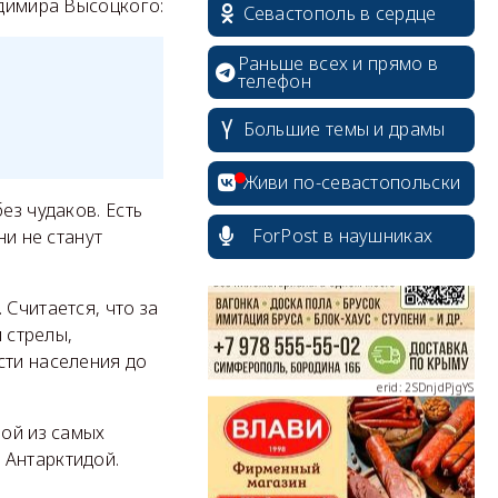
адимира Высоцкого:
Севастополь в сердце
Раньше всех и прямо в
телефон
Большие темы и драмы
erid: 2SDnjcrDNw6
Живи по-севастопольски
ез чудаков. Есть
ForPost в наушниках
ни не станут
 Считается, что за
erid: 2SDnjdPjgYS
и стрелы,
сти населения до
ной из самых
 Антарктидой.
erid: 2SDnjdvhGXG