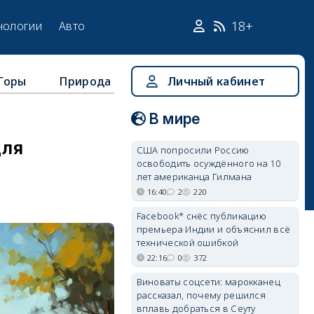
18+
нологии
Авто
Горы
Природа
Личный кабинет
В мире
для
США попросили Россию
освободить осуждённого на 10
лет американца Гилмана
16:40
2
220
Facebook* снёс публикацию
премьера Индии и объяснил всё
технической ошибкой
22:16
0
372
Виноваты соцсети: марокканец
рассказал, почему решился
вплавь добраться в Сеуту