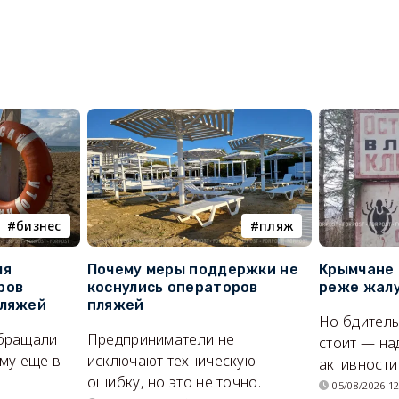
бизнес
пляж
ля
Почему меры поддержки не
Крымчане 
ров
коснулись операторов
реже жалу
пляжей
пляжей
Но бдитель
бращали
Предприниматели не
стоит — на
му еще в
исключают техническую
активности
ошибку, но это не точно.
05/08/2026 12