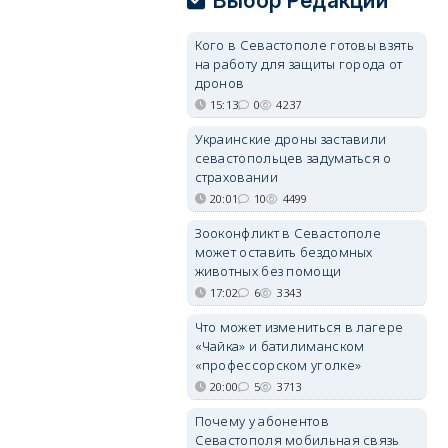
Выбор Редакции
Кого в Севастополе готовы взять
на работу для защиты города от
дронов
15:13
0
4237
Украинские дроны заставили
севастопольцев задуматься о
страховании
20:01
10
4499
Зооконфликт в Севастополе
может оставить бездомных
животных без помощи
17:02
6
3343
Что может измениться в лагере
«Чайка» и батилиманском
«профессорском уголке»
20:00
5
3713
Почему у абонентов
Севастополя мобильная связь