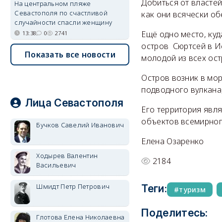
Добиться от власте
На центральном пляже
Севастополя по счастливой
как они всячески об
случайности спасли женщину
Ещё одно место, куд
13:38
0
2741
остров Сюртсей в И
Показать все новости
молодой из всех ост
Остров возник в мор
подводного вулкана
Лица Севастополя
Его территория явл
объектов всемирно
Бучков Савелий Иванович
Елена Озаренко
Ходырев Валентин
2184
Васильевич
Шмидт Петр Петрович
Теги:
туризм
Поделитесь:
Глотова Елена Николаевна