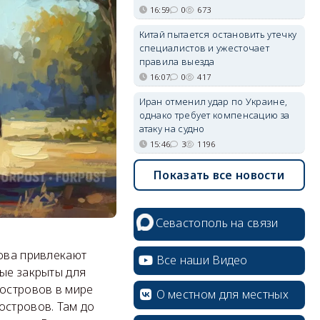
16:59
0
673
Китай пытается остановить утечку
специалистов и ужесточает
правила выезда
16:07
0
417
Иран отменил удар по Украине,
однако требует компенсацию за
атаку на судно
15:46
3
1196
Показать все новости
Севастополь на связи
рова привлекают
Все наши Видео
рые закрыты для
 островов в мире
О местном для местных
островов. Там до