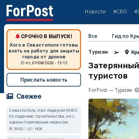
Новости
#СВО
#
Все
Гид по Кр
СРОЧНО В ВЫПУСК!
Кого в Севастополе готовы
➢
взять на работу для защиты
Туризм
Кр
города от дронов
пт, 07/08/2026 - 15:13
Затерянный
туристов
Прислать новость
ForPost — Туризм
Свежее
Севастополь стал лидером ЮФО
по падению строительства, но с
одним позитивным нюансом
20:02
2
1428