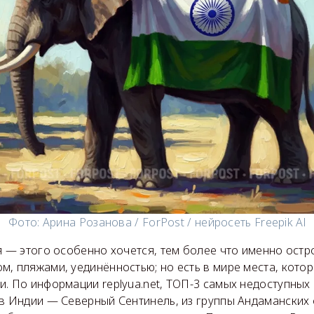
Фото: Арина Розанова / ForPost / нейросеть Freepik Al
я — этого особенно хочется, тем более что именно ост
, пляжами, уединённостью; но есть в мире места, кото
. По информации replyua.net, ТОП-3 самых недоступных
в Индии — Северный Сентинель, из группы Андаманских 