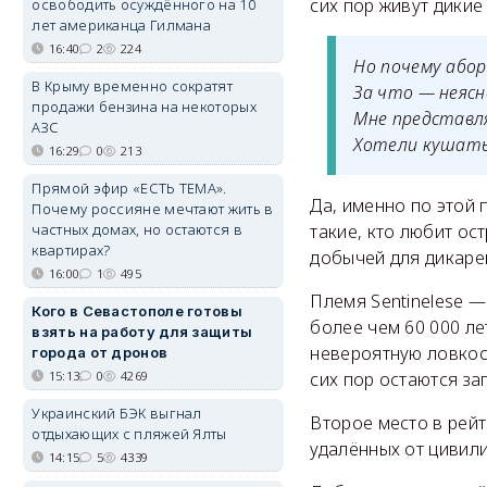
сих пор живут дикие
освободить осуждённого на 10
лет американца Гилмана
16:40
2
224
Но почему абор
В Крыму временно сократят
За что — неясн
продажи бензина на некоторых
Мне представл
АЗС
Хотели кушать 
16:29
0
213
Прямой эфир «ЕСТЬ ТЕМА».
Да, именно по этой 
Почему россияне мечтают жить в
частных домах, но остаются в
такие, кто любит ос
квартирах?
добычей для дикаре
16:00
1
495
Племя Sentinelese —
Кого в Севастополе готовы
более чем 60 000 ле
взять на работу для защиты
невероятную ловкост
города от дронов
15:13
0
4269
сих пор остаются за
Украинский БЭК выгнал
Второе место в рейт
отдыхающих с пляжей Ялты
удалённых от цивил
14:15
5
4339