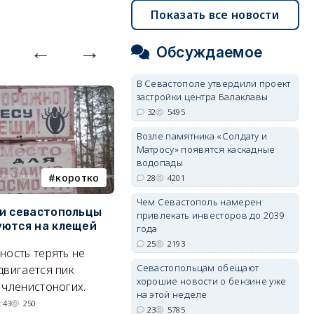
Показать все новости
Обсуждаемое
В Севастополе утвердили проект
застройки центра Балаклавы
32
5495
Возле памятника «Солдату и
Матросу» появятся каскадные
водопады
коротко
Балаклава
28
4201
Чем Севастополь намерен
и севастопольцы
В Севастополе утвердили
Н
привлекать инвесторов до 2039
ются на клещей
проект застройки центра
С
года
Балаклавы
и
25
2193
ность терять не
Там появится туристический
М
Севастопольцам обещают
двигается пик
хорошие новости о бензине уже
квартал с отелями и
н
 членистоногих.
на этой неделе
парковками.
:43
250
23
5785