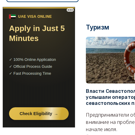
Туризм
Власти Севастопо
услышали операто
севастопольских 
Предприниматели о
внимание на пробле
начале июля.