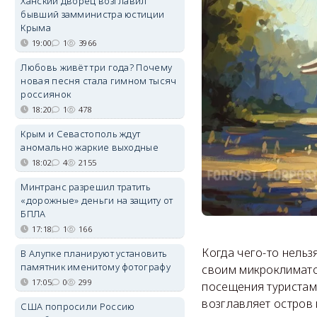
Ханский дворец возглавил
бывший замминистра юстиции
Крыма
19:00
1
3966
Любовь живёт три года? Почему
новая песня стала гимном тысяч
россиянок
18:20
1
478
Крым и Севастополь ждут
аномально жаркие выходные
18:02
4
2155
Минтранс разрешил тратить
«дорожные» деньги на защиту от
БПЛА
17:18
1
166
Когда чего-то нельз
В Алупке планируют установить
памятник именитому фотографу
своим микроклиматом
17:05
0
299
посещения туристами
возглавляет остров 
США попросили Россию