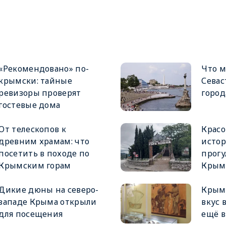
«Рекомендовано» по-
Что м
крымски: тайные
Севас
ревизоры проверят
город
гостевые дома
От телескопов к
Красо
древним храмам: что
истор
посетить в походе по
прогу
Крымским горам
Крым
Дикие дюны на северо-
Крым 
западе Крыма открыли
вкус 
для посещения
ещё в