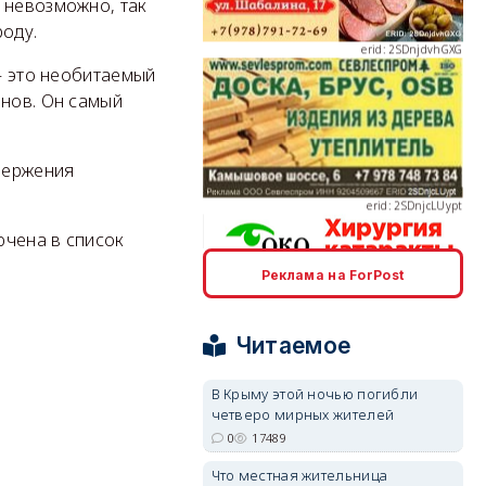
 невозможно, так
роду.
 — это необитаемый
анов. Он самый
erid: 2SDnjcLUypt
звержения
ючена в список
Реклама на ForPost
erid: 2SDnjcrDNw6
Читаемое
В Крыму этой ночью погибли
четверо мирных жителей
0
17489
erid: 2SDnjdPjgYS
Что местная жительница