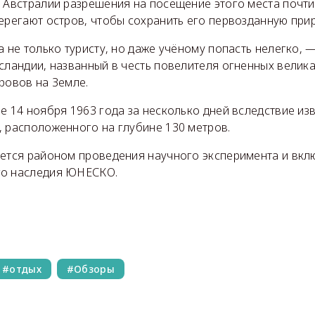
й Австралии разрешения на посещение этого места почти
ерегают остров, чтобы сохранить его первозданную при
а не только туристу, но даже учёному попасть нелегко,
сландии, названный в честь повелителя огненных велик
ровов на Земле.
е 14 ноября 1963 года за несколько дней вследствие и
, расположенного на глубине 130 метров.
яется районом проведения научного эксперимента и вкл
го наследия ЮНЕСКО.
отдых
Обзоры