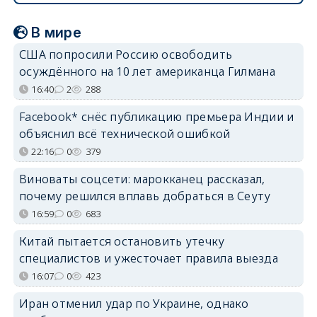
В мире
США попросили Россию освободить
осуждённого на 10 лет американца Гилмана
16:40
2
288
Facebook* снёс публикацию премьера Индии и
объяснил всё технической ошибкой
22:16
0
379
Виноваты соцсети: марокканец рассказал,
почему решился вплавь добраться в Сеуту
16:59
0
683
Китай пытается остановить утечку
специалистов и ужесточает правила выезда
16:07
0
423
Иран отменил удар по Украине, однако