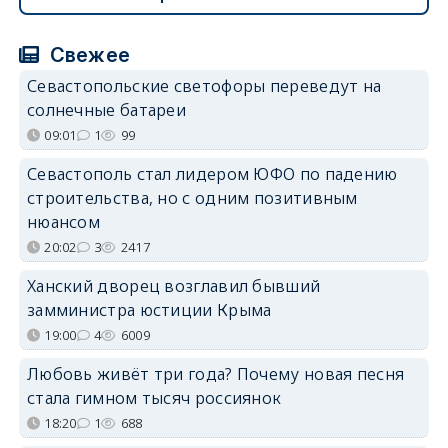
Свежее
Севастопольские светофоры переведут на
солнечные батареи
09:01
1
99
Севастополь стал лидером ЮФО по падению
строительства, но с одним позитивным
нюансом
20:02
3
2417
Ханский дворец возглавил бывший
замминистра юстиции Крыма
19:00
4
6009
Любовь живёт три года? Почему новая песня
стала гимном тысяч россиянок
18:20
1
688