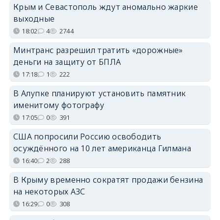
Крым и Севастополь ждут аномально жаркие
выходные
18:02
4
2744
Минтранс разрешил тратить «дорожные»
деньги на защиту от БПЛА
17:18
1
222
В Алупке планируют установить памятник
именитому фотографу
17:05
0
391
США попросили Россию освободить
осуждённого на 10 лет американца Гилмана
16:40
2
288
В Крыму временно сократят продажи бензина
на некоторых АЗС
16:29
0
308