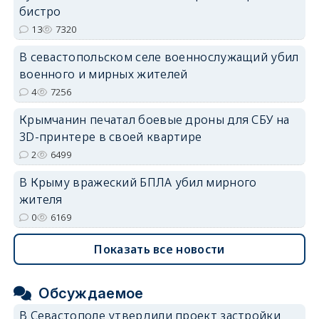
бистро
erid: 2SDnjdvhGXG
13
7320
В севастопольском селе военнослужащий убил
военного и мирных жителей
4
7256
Крымчанин печатал боевые дроны для СБУ на
3D-принтере в своей квартире
2
6499
В Крыму вражеский БПЛА убил мирного
жителя
0
6169
Показать все новости
Обсуждаемое
В Севастополе утвердили проект застройки