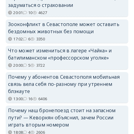
задуматься о страховании
20:01
10
4627
Зооконфликт в Севастополе может оставить
бездомных животных без помощи
17:02
6
3350
Что может измениться в лагере «Чайка» и
батилиманском «профессорском уголке»
20:00
5
3722
Почему у абонентов Севастополя мобильная
связь вела себя по-разному при утреннем
блэкауте
13:00
16
6406
Почему наш бронепоезд стоит на запасном
пути? — Кеворкян объяснил, зачем России
играть вторым номером
18:08
4
2606