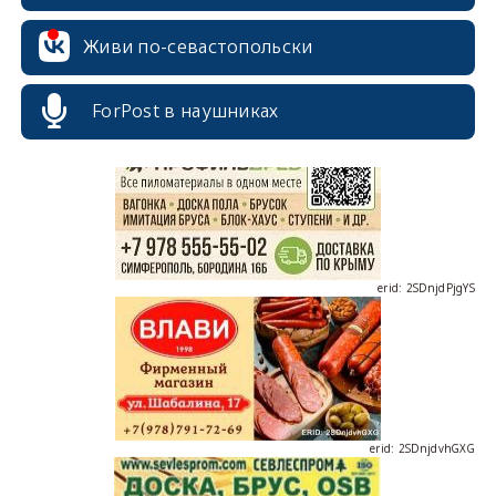
Живи по-севастопольски
erid: 2SDnjcrDNw6
ForPost в наушниках
erid: 2SDnjdPjgYS
erid: 2SDnjdvhGXG