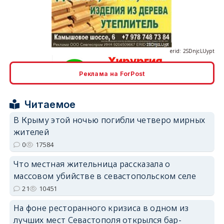
erid: 2SDnjcLUypt
Реклама на ForPost
erid: 2SDnjcrDNw6
Читаемое
В Крыму этой ночью погибли четверо мирных
жителей
0
17584
erid: 2SDnjdPjgYS
Что местная жительница рассказала о
массовом убийстве в севастопольском селе
21
10451
На фоне ресторанного кризиса в одном из
лучших мест Севастополя открылся бар-