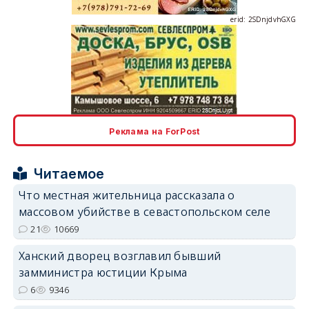
erid: 2SDnjdvhGXG
erid: 2SDnjcLUypt
Реклама на ForPost
Читаемое
Что местная жительница рассказала о
массовом убийстве в севастопольском селе
erid: 2SDnjcrDNw6
21
10669
Ханский дворец возглавил бывший
замминистра юстиции Крыма
6
9346