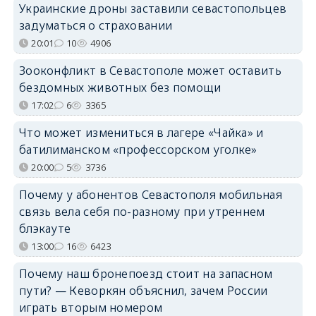
Украинские дроны заставили севастопольцев
задуматься о страховании
20:01
10
4906
Зооконфликт в Севастополе может оставить
бездомных животных без помощи
17:02
6
3365
Что может измениться в лагере «Чайка» и
батилиманском «профессорском уголке»
20:00
5
3736
Почему у абонентов Севастополя мобильная
связь вела себя по-разному при утреннем
блэкауте
13:00
16
6423
Почему наш бронепоезд стоит на запасном
пути? — Кеворкян объяснил, зачем России
играть вторым номером