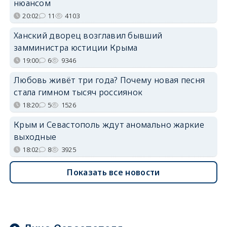
нюансом
20:02
11
4103
Ханский дворец возглавил бывший
замминистра юстиции Крыма
19:00
6
9346
Любовь живёт три года? Почему новая песня
стала гимном тысяч россиянок
18:20
5
1526
Крым и Севастополь ждут аномально жаркие
выходные
18:02
8
3925
Показать все новости