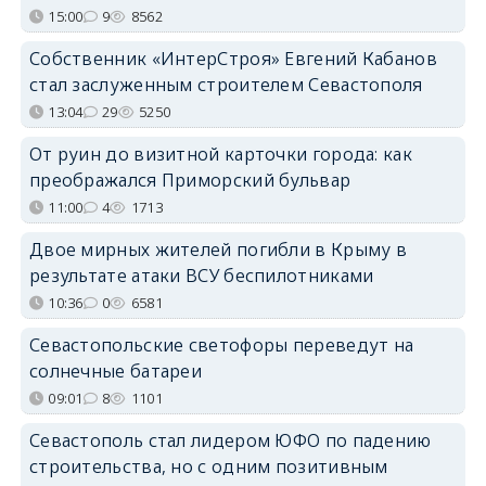
15:00
9
8562
Собственник «ИнтерСтроя» Евгений Кабанов
стал заслуженным строителем Севастополя
13:04
29
5250
От руин до визитной карточки города: как
преображался Приморский бульвар
11:00
4
1713
Двое мирных жителей погибли в Крыму в
результате атаки ВСУ беспилотниками
10:36
0
6581
Севастопольские светофоры переведут на
солнечные батареи
09:01
8
1101
Севастополь стал лидером ЮФО по падению
строительства, но с одним позитивным