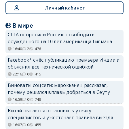
Личный кабинет
В мире
США попросили Россию освободить
осуждённого на 10 лет американца Гилмана
16:40
2
476
Facebook* снёс публикацию премьера Индии и
объяснил всё технической ошибкой
22:16
0
415
Виноваты соцсети: марокканец рассказал,
почему решился вплавь добраться в Сеуту
16:59
0
748
Китай пытается остановить утечку
специалистов и ужесточает правила выезда
16:07
0
455