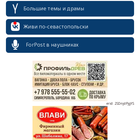
Большие темы и драмы
Живи по-севастопольски
ForPost в наушниках
erid: 2SDnjcrDNw6
erid: 2SDnjdPjgYS