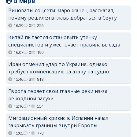
В мире
Виноваты соцсети: марокканец рассказал,
почему решился вплавь добраться в Сеуту
16:59
0
256
Китай пытается остановить утечку
специалистов и ужесточает правила выезда
16:07
0
190
Иран отменил удар по Украине, однако
требует компенсацию за атаку на судно
15:46
3
818
Европа теряет свои главные реки из-за
рекордной засухи
13:16
1
554
Миграционный кризис в Испании начал
закрывать границы внутри Европы
15:05
1
778