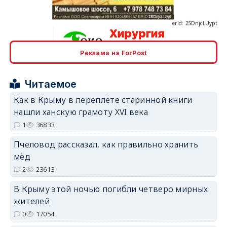
Реклама на ForPost
erid: 2SDnjcrDNw6
Читаемое
Как в Крыму в переплёте старинной книги
нашли ханскую грамоту XVI века
1
36833
erid: 2SDnjdPjgYS
Пчеловод рассказал, как правильно хранить
мёд
2
23613
В Крыму этой ночью погибли четверо мирных
жителей
erid: 2SDnjdvhGXG
0
17054