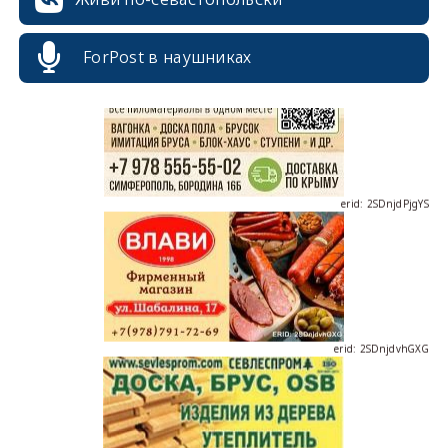
ForPost в наушниках
erid: 2SDnjdPjgYS
erid: 2SDnjdvhGXG
erid: 2SDnjcLUypt