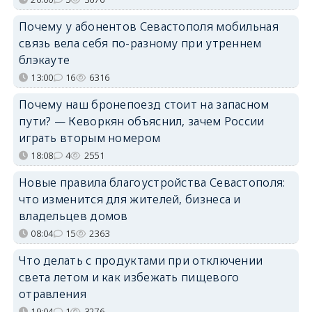
Почему у абонентов Севастополя мобильная
связь вела себя по-разному при утреннем
блэкауте
13:00
16
6316
Почему наш бронепоезд стоит на запасном
пути? — Кеворкян объяснил, зачем России
играть вторым номером
18:08
4
2551
Новые правила благоустройства Севастополя:
что изменится для жителей, бизнеса и
владельцев домов
08:04
15
2363
Что делать с продуктами при отключении
света летом и как избежать пищевого
отравления
19:04
1
3276