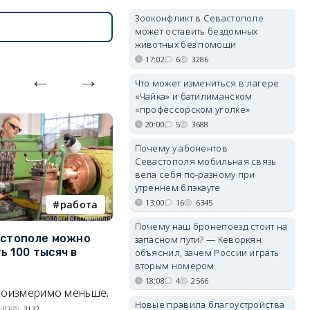
Зооконфликт в Севастополе
может оставить бездомных
животных без помощи
17:02
6
3286
Что может измениться в лагере
«Чайка» и батилиманском
«профессорском уголке»
20:00
5
3688
Почему у абонентов
Севастополя мобильная связь
вела себя по-разному при
утреннем блэкауте
13:00
16
6345
работа
Балаклава
Почему наш бронепоезд стоит на
астополе можно
Минкультуры может
С
запасном пути? — Кеворкян
ь 100 тысяч в
изменить правила стройки у
р
объяснил, зачем России играть
вторым номером
форта «Северная
«
Балаклава»
э
18:08
4
2566
соизмеримо меньше.
Новые правила благоустройства
«Несчастливую» половину ТСН
С
:02
3132