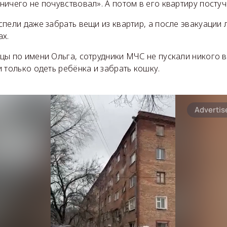
ичего не почувствовал». А потом в его квартиру посту
пели даже забрать вещи из квартир, а после эвакуации 
ах.
ы по имени Ольга, сотрудники МЧС не пускали никого в
 только одеть ребёнка и забрать кошку.