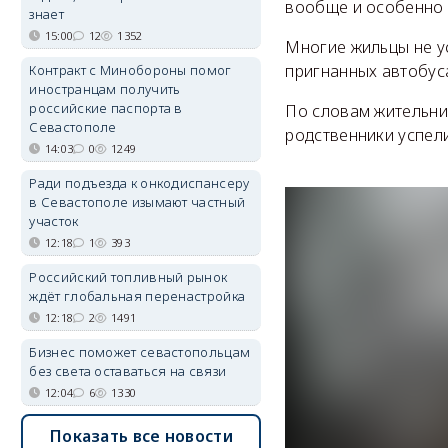
вообще и особенно н
знает
15:00
12
1352
Многие жильцы не ус
пригнанных автобус
Контракт с Минобороны помог
иностранцам получить
российские паспорта в
По словам жительниц
Севастополе
родственники успели
14:03
0
1249
Ради подъезда к онкодиспансеру
в Севастополе изымают частный
участок
12:18
1
393
Российский топливный рынок
ждёт глобальная перенастройка
12:18
2
1491
Бизнес поможет севастопольцам
без света оставаться на связи
12:04
6
1330
Показать все новости