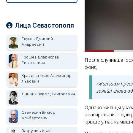
Лица Севастополя
Глухов Дмитрий
Андреевич
Грошев Владислав
После случившегося
Евгеньевич
фонд.
Красильников Александр
Львович
«Жильцам предл
заявил глава а
Линник Павел Дмитриевич
Однако жильцы указа
Оганесян Виктор
реагировали. Люди р
Альбертович
крыше у нас камыши 
Вахрушев Иван