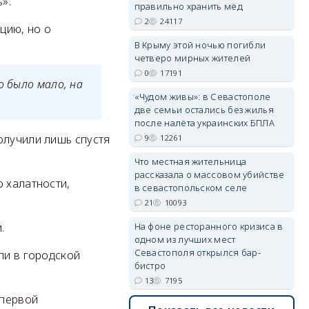
».
правильно хранить мёд
2
24117
цию, но о
erid: 2SDnjdvhGXG
В Крыму этой ночью погибли
четверо мирных жителей
0
17191
о было мало, на
«Чудом живы»: в Севастополе
две семьи остались без жилья
после налёта украинских БПЛА
олучили лишь спустя
9
12261
Что местная жительница
рассказала о массовом убийстве
 халатности,
в севастопольском селе
21
10093
На фоне ресторанного кризиса в
.
одном из лучших мест
Севастополя открылся бар-
ли в городской
бистро
13
7195
 первой