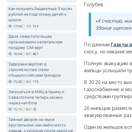
Голубев.
Как получить бюджетные 5 тысяч
рублей на подготовку детей к
школе
«К счастью, ни
17:06
1
514
Здание оцеплен
Двое севастопольцев
организовали нелегальную
По данным
Газеты.
продажу SIM-карт
сносу, но никаких м
16:04
0
487
Полную эвакуацию 
Задержки зарплат в
строительстве стали
жильцы услышали тр
общероссийским трендом
В 20.20 на место в
15:20
0
176
газоснабжение и эв
Записаться в МФЦ в Крыму и
средствами группиро
Севастополе теперь можно
через чат-бота
26 жильцов размест
15:11
0
78
эвакуированные раз
Тайный дворик на мысе
Хрустальном: как найти место
Один из жильцов всп
отдыха, о котором почти никто не