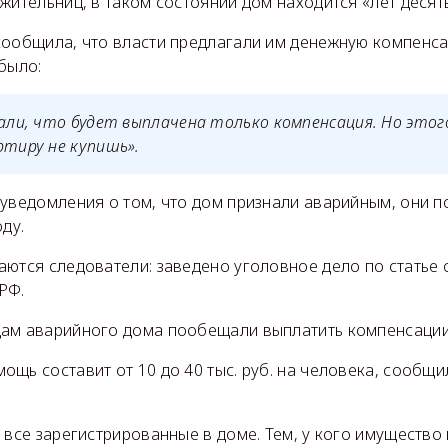
жительниц, в таком состоянии дом находится «лет десять
сообщила, что власти предлагали им денежную компенса
было:
зали, что будет выплачена только компенсация. Но этог
ртиру не купишь».
уведомления о том, что дом признали аварийным, они п
ду.
ются следователи: заведено уголовное дело по статье о
РФ.
ам аварийного дома пообещали выплатить компенсации
щь составит от 10 до 40 тыс. руб. на человека, сообщи
 все зарегистрированные в доме. Тем, у кого имущество