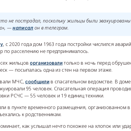
кто не пострадал, поскольку жильцы были эвакуированы
о», —
он в телеграм.
написал
, с 2020 года дом 1963 года постройки числился авар
ру
ер по расселению не предпринималось.
всех жильцов
только в ночь перед обруше
организовали
еск — посыпалась одна из стен на первом этаже.
ызвали МЧС,
в спасательном ведомстве. В дом
сообщили
акуировали 95 человек. Спасательная операция проводи
вки РСЧС — 55 человек и 19 единиц техники.
или в пункте временного размещения, организованном в
ъехались к родственникам.
оминает, как услышал нечто похожее на хлопок или уда