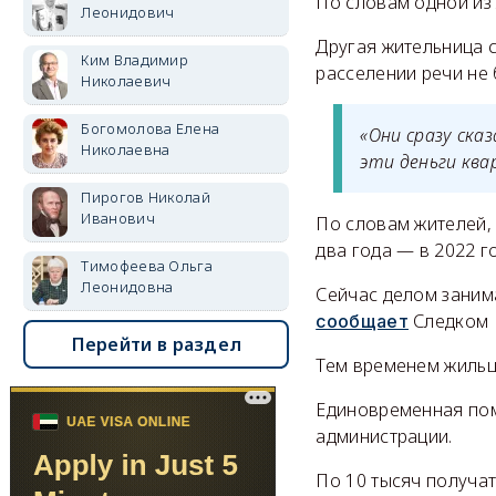
По словам одной из 
Леонидович
Другая жительница 
Ким Владимир
расселении речи не 
Николаевич
Богомолова Елена
«Они сразу ска
Николаевна
эти деньги ква
Пирогов Николай
Иванович
По словам жителей, 
два года — в 2022 го
Тимофеева Ольга
Леонидовна
Сейчас делом занима
Следком 
сообщает
Перейти в раздел
Тем временем жильц
Единовременная помо
администрации.
По 10 тысяч получат