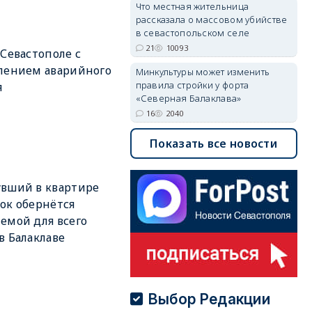
Что местная жительница
рассказала о массовом убийстве
в севастопольском селе
21
10093
 Севастополе с
лением аварийного
Минкультуры может изменить
правила стройки у форта
я
«Северная Балаклава»
16
2040
Показать все новости
вший в квартире
ок обернётся
емой для всего
в Балаклаве
Выбор Редакции