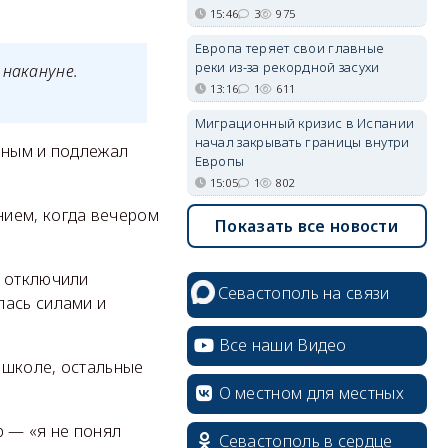
15:46
3
975
Европа теряет свои главные
реки из-за рекордной засухи
 накануне.
13:16
1
611
Миграционный кризис в Испании
начал закрывать границы внутри
ийным и подлежал
Европы
15:05
1
802
нием, когда вечером
Показать все новости
е отключили
Севастополь на связи
лась силами и
Все наши Видео
 школе, остальные
О местном для местных
р — «я не понял
Севастополь в сердце