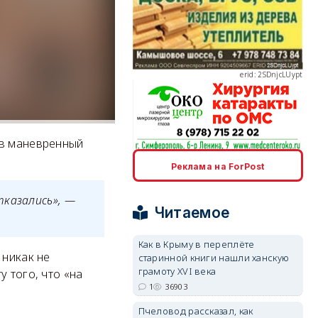
erid: 2SDnjcLUypt
 в маневренный
erid: 2SDnjcrDNw6
Реклама на ForPost
тказались», —
Читаемое
Как в Крыму в переплёте
 никак не
старинной книги нашли ханскую
erid: 2SDnjdPjgYS
грамоту XVI века
 того, что «на
1
36903
Пчеловод рассказал, как