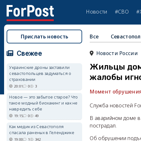
Новости
#СВО
#
Прислать новость
Все
Севастопол
Свежее
Новости России
Жильцы дома
Украинские дроны заставили
севастопольцев задуматься о
жалобы игн
страховании
20:01
0
3
Момент обрушения 
Новое — это забытое старое? Что
такое модный биохакинг и как не
Служба новостей Fo
навредить себе
19:15
0
49
В аварийном доме в 
пострадал.
Как медик из Севастополя
спасала раненых в Геленджике
Об обрушении подъе
19:00
1
342