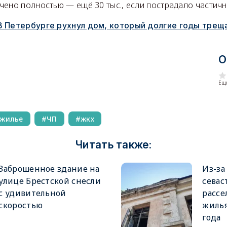
ено полностью — ещё 30 тыс., если пострадало частично
В Петербурге рухнул дом, который долгие годы трещ
О
Еще
 жилье
ЧП
жкх
Читать также:
Заброшенное здание на
Из-за
улице Брестской снесли
севас
с удивительной
рассе
скоростью
жилья
года