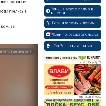
чали пожарные.
Раньше всех и прямо в
люди грелись в
телефон
erid: 2SDnjcrDNw6
Большие темы и драмы
 дом, её
Живи по-севастопольски
ForPost в наушниках
erid: 2SDnjdPjgYS
erid: 2SDnjdvhGXG