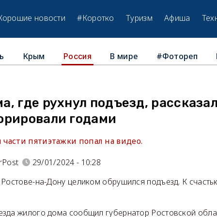
Хорошие новости
#Коротко
Туризм
Афиша
Тех
ь
Крым
В мире
#Фотореп
Россия
, где рухнул подъезд, рассказал
орировали годами
части пятиэтажки попал на видео.
rPost
29/01/2024 - 10:28
Ростове-на-Дону целиком обрушился подъезд. К счастью
зда жилого дома сообщил губернатор Ростовской обла