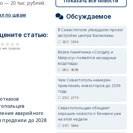
Показать все новости
 — 20 тыс. рублей.
ал по швам
Обсуждаемое
В Севастополе утвердили проект
цените статью:
застройки центра Балаклавы
32
5106
 нет голосов
Возле памятника «Солдату и
Матросу» появятся каскадные
водопады
28
4038
Чем Севастополь намерен
привлекать инвесторов до 2039
года
25
2173
 отказов
топольцев
Севастопольцам обещают
ление аварийного
хорошие новости о бензине уже
на этой неделе
 продлили до 2028
23
5666