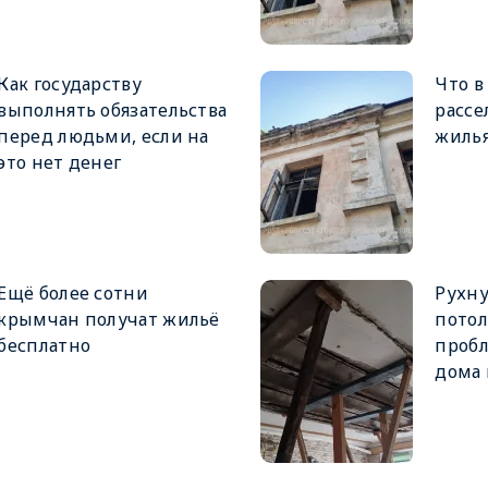
Как государству
Что в
выполнять обязательства
рассе
перед людьми, если на
жиль
это нет денег
Ещё более сотни
Рухну
крымчан получат жильё
потол
бесплатно
пробл
дома 