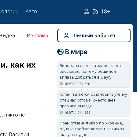
18+
нологии
Авто
Видео
Личный кабинет
Реклама
В мире
и, как их
Виноваты соцсети: марокканец
рассказал, почему решился
вплавь добраться в Сеуту
16:59
0
560
Китай пытается остановить утечку
специалистов и ужесточает
правила выезда
16:07
0
325
, никто не
Иран отменил удар по Украине,
однако требует компенсацию за
сти Василий
атаку на судно