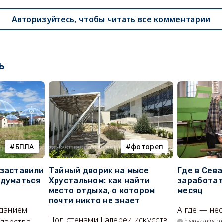
Авторизуйтесь, чтобы читать все комментарии
ь
БПЛА
фотореп
 заставили
Тайный дворик на мысе
Где в Сев
адуматься
Хрустальном: как найти
заработат
место отдыха, о котором
месяц
почти никто не знает
иданием
А где — не
Под стенами Галереи искусств
ударства
06/08/2026 10