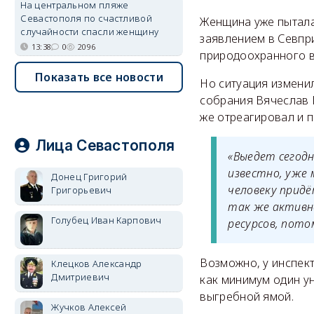
На центральном пляже
Севастополя по счастливой
Женщина уже пытала
случайности спасли женщину
заявлением в Севпри
13:38
0
2096
природоохранного в
Показать все новости
Но ситуация изменил
собрания Вячеслав 
же отреагировал и 
Лица Севастополя
«Выедет сегодн
известно, уже 
Донец Григорий
человеку прид
Григорьевич
так же активн
Голубец Иван Карпович
ресурсов, пото
Возможно, у инспек
Клецков Александр
Дмитриевич
как минимум один у
выгребной ямой.
Жучков Алексей