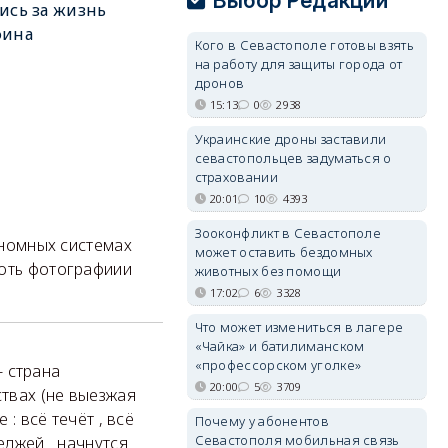
Выбор Редакции
ись за жизнь
фина
Кого в Севастополе готовы взять
на работу для защиты города от
дронов
15:13
0
2938
Украинские дроны заставили
севастопольцев задуматься о
страховании
20:01
10
4393
Зооконфликт в Севастополе
автономных системах
может оставить бездомных
хоть фотографиии
животных без помощи
17:02
6
3328
Что может измениться в лагере
«Чайка» и батилиманском
«профессорском уголке»
- страна
20:00
5
3709
ствах (не выезжая
: всё течёт , всё
Почему у абонентов
Севастополя мобильная связь
ттеджей начнутся