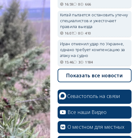
16:59
0
666
Китай пытается остановить утечку
специалистов и ужесточает
правила выезда
16:07
0
410
Иран отменил удар по Украине,
однако требует компенсацию за
атаку на судно
15:46
3
1184
Показать все новости
Севастополь на связи
Все наши Видео
О местном для местных