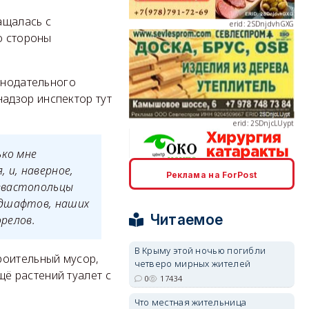
ащалась с
о стороны
erid: 2SDnjcLUypt
онодательного
адзор инспектор тут
ько мне
 и, наверное,
Реклама на ForPost
erid: 2SDnjcrDNw6
евастопольцы
ндшафтов, наших
Читаемое
орелов.
В Крыму этой ночью погибли
роительный мусор,
четверо мирных жителей
ё растений туалет с
erid: 2SDnjdPjgYS
0
17434
Что местная жительница