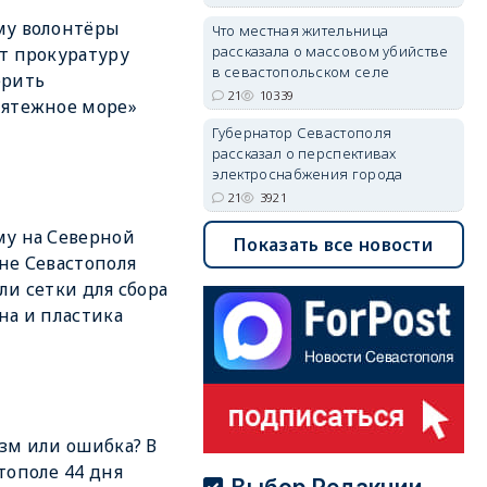
му волонтёры
Что местная жительница
рассказала о массовом убийстве
т прокуратуру
в севастопольском селе
ерить
21
10339
ятежное море»
Губернатор Севастополя
рассказал о перспективах
электроснабжения города
21
3921
у на Северной
Показать все новости
не Севастополя
ли сетки для сбора
на и пластика
зм или ошибка? В
тополе 44 дня