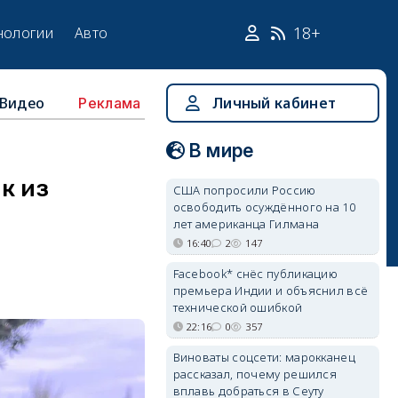
18+
нологии
Авто
Видео
Личный кабинет
Реклама
В мире
к из
США попросили Россию
освободить осуждённого на 10
лет американца Гилмана
16:40
2
147
Facebook* снёс публикацию
премьера Индии и объяснил всё
технической ошибкой
22:16
0
357
Виноваты соцсети: марокканец
рассказал, почему решился
вплавь добраться в Сеуту