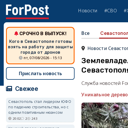
Новости
#СВО
#
Все
Севастопо
СРОЧНО В ВЫПУСК!
Кого в Севастополе готовы
взять на работу для защиты
Новости Севасто
города от дронов
пт, 07/08/2026 - 15:13
Землевладе
Севастопол
Прислать новость
Служба новостей Fo
Свежее
Уникальное дерево
Севастополь стал лидером ЮФО
по падению строительства, но с
одним позитивным нюансом
20:02
2
243