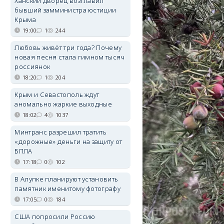
Ханский дворец возглавил
бывший замминистра юстиции
Крыма
19:00
1
244
Любовь живёт три года? Почему
новая песня стала гимном тысяч
россиянок
18:20
1
204
Крым и Севастополь ждут
аномально жаркие выходные
18:02
4
1037
Минтранс разрешил тратить
«дорожные» деньги на защиту от
БПЛА
17:18
0
102
В Алупке планируют установить
памятник именитому фотографу
17:05
0
184
США попросили Россию