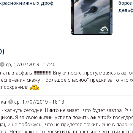
краснокнижных дроф
борол
дель
0)
ср, 17/07/2019 - 17:40
тать в асфальт!!!!!!!!!!!!!!!!!!!Внуки после ,прогуливаясь в 
еспечения скажут "большое спасибо" предки за то,что 
ст сохранили.
шка
ср, 17/07/2019 - 18:13
- хапнуть сегодня. Никто не знает . что будет завтра. РФ 
иков. Я за свою жизнь успела пожить аж в трёх государ
а), и не побожусь , что не придётся пожить ещё в парочке 
тся. Через какое-то время и на владельцев вот этих ко