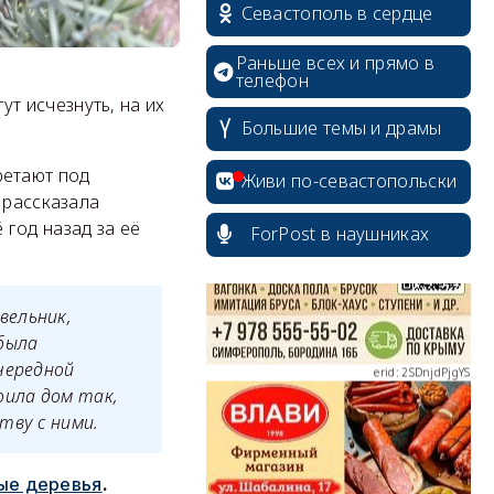
Севастополь в сердце
Раньше всех и прямо в
телефон
т исчезнуть, на их
Большие темы и драмы
erid: 2SDnjcrDNw6
ретают под
Живи по-севастопольски
 рассказала
год назад за её
ForPost в наушниках
erid: 2SDnjdPjgYS
вельник,
была
очередной
оила дом так,
тву с ними.
erid: 2SDnjdvhGXG
ые деревья
.