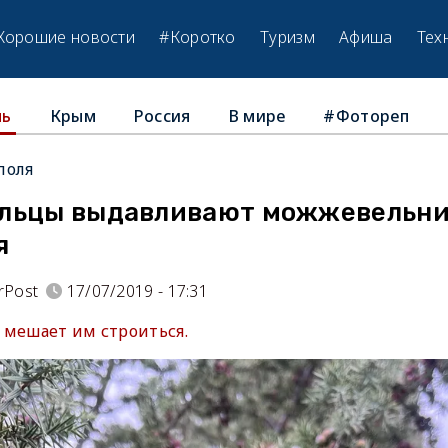
Хорошие новости
#Коротко
Туризм
Афиша
Тех
Крым
Россия
В мире
#Фотореп
ль
поля
льцы выдавливают можжевельни
я
rPost
17/07/2019 - 17:31
 мешает им строиться.