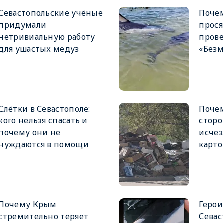
Севастопольские учёные
Поче
придумали
прося
нетривиальную работу
пров
для ушастых медуз
«Безм
Слётки в Севастополе:
Почем
кого нельзя спасать и
сторо
почему они не
исчез
нуждаются в помощи
карто
Почему Крым
Герои
стремительно теряет
Севас