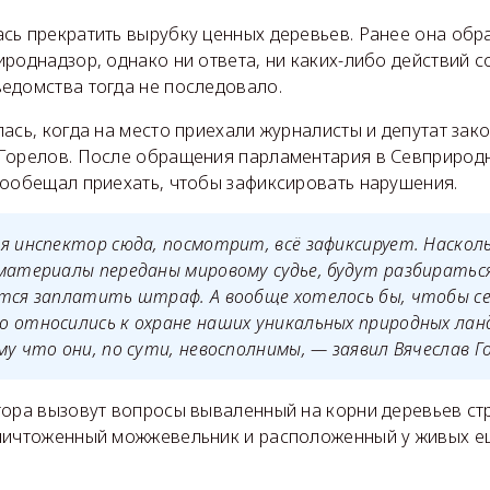
сь прекратить вырубку ценных деревьев. Ранее она обр
роднадзор, однако ни ответа, ни каких-либо действий с
едомства тогда не последовало.
ась, когда на место приехали журналисты и депутат зак
Горелов. После обращения парламентария в Севприродн
пообещал приехать, чтобы зафиксировать нарушения.
я инспектор сюда, посмотрит, всё зафиксирует. Наскол
материалы переданы мировому судье, будут разбираться,
ётся заплатить штраф. А вообще хотелось бы, чтобы с
о относились к охране наших уникальных природных ла
му что они, по сути, невосполнимы, —
заявил Вячеслав Г
тора вызовут вопросы вываленный на корни деревьев ст
ничтоженный можжевельник и расположенный у живых ещ