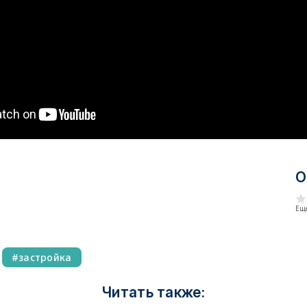
О
Еще
застройка
Читать также: