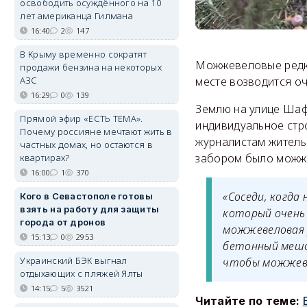
освободить осуждённого на 10
лет американца Гилмана
16:40
2
147
В Крыму временно сократят
Можжевеловые редко
продажи бензина на некоторых
АЗС
месте возводится о
16:29
0
139
Землю на улице Шаф
Прямой эфир «ЕСТЬ ТЕМА».
индивидуальное стро
Почему россияне мечтают жить в
журналистам житель
частных домах, но остаются в
забором было можже
квартирах?
16:00
1
370
«Соседи, когд
Кого в Севастополе готовы
взять на работу для защиты
который очень 
города от дронов
можжевеловая
15:13
0
2953
бетонный меш
Украинский БЭК выгнал
чтобы можжевел
отдыхающих с пляжей Ялты
14:15
5
3521
Читайте по теме: