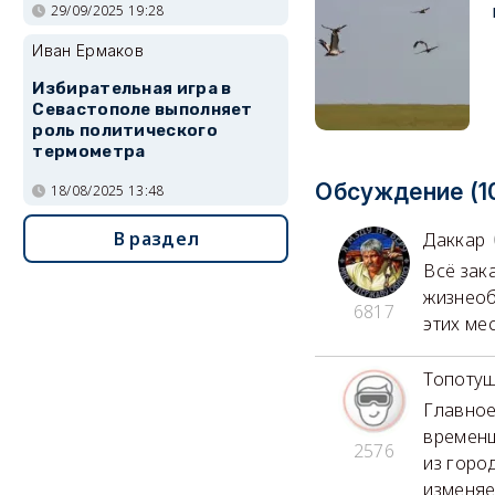
29/09/2025 19:28
Иван Ермаков
Избирательная игра в
Севастополе выполняет
роль политического
термометра
Обсуждение (1
18/08/2025 13:48
В раздел
Даккар
Всё зака
жизнеоб
6817
этих ме
Топоту
Главное 
временщ
2576
из город
изменяе