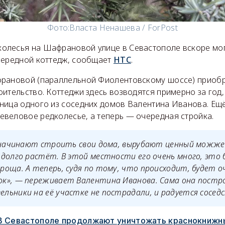
Фото:
Власта Ненашева / ForPost
лесья на Шафрановой улице в Севастополе вскоре могу
чередной коттедж, сообщает
НТС
.
рановой (параллельной Фиолентовскому шоссе) приоб
ительство. Коттеджи здесь возводятся примерно за год,
ница одного из соседних домов Валентина Иванова. Ещё 
веловое редколесье, а теперь — очередная стройка.
а начинают строить свои дома, вырубают ценный можже
долго растёт. В этой местности его очень много, это 
 роща
.
А теперь, судя по тому, что происходит, будет 
ок», —
переживает Валентина Иванова. Сама она постр
ьники на её участке не пострадали, и радуется соседс
В Севастополе продолжают уничтожать краснокнижн