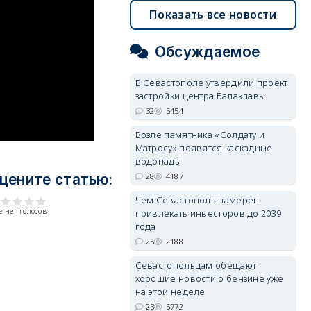
Показать все новости
Обсуждаемое
В Севастополе утвердили проект
застройки центра Балаклавы
32
5454
Возле памятника «Солдату и
Матросу» появятся каскадные
водопады
28
4187
цените статью:
Чем Севастополь намерен
 нет голосов
привлекать инвесторов до 2039
года
25
2188
Севастопольцам обещают
хорошие новости о бензине уже
на этой неделе
23
5772