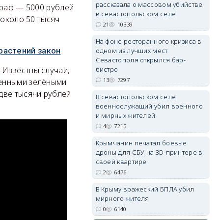
рассказала о массовом убийстве
траф — 5000 рублей
в севастопольском селе
 около 50 тысяч
21
10339
На фоне ресторанного кризиса в
erid: 2SDnjdvhGXG
растений закон
одном из лучших мест
Севастополя открылся бар-
бистро
 Известны случаи,
13
7297
ценными зелёными
две тысячи рублей
В севастопольском селе
военнослужащий убил военного
и мирных жителей
4
7215
Крымчанин печатал боевые
дроны для СБУ на 3D-принтере в
своей квартире
2
6476
В Крыму вражеский БПЛА убил
мирного жителя
0
6140