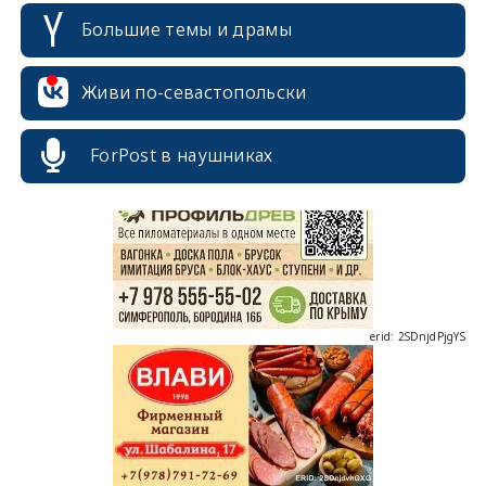
Большие темы и драмы
Живи по-севастопольски
erid: 2SDnjcrDNw6
ForPost в наушниках
erid: 2SDnjdPjgYS
erid: 2SDnjdvhGXG