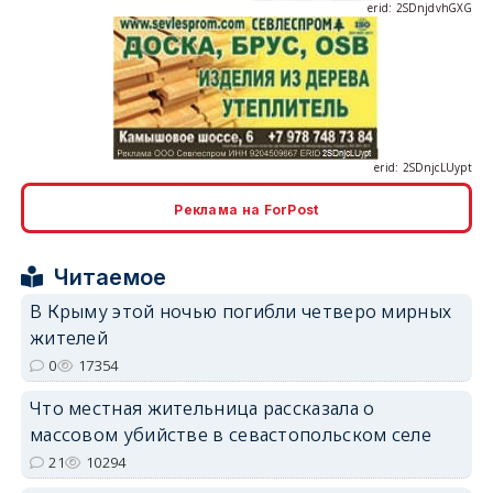
erid: 2SDnjcLUypt
Реклама на ForPost
erid: 2SDnjcrDNw6
Читаемое
В Крыму этой ночью погибли четверо мирных
жителей
0
17354
Что местная жительница рассказала о
erid: 2SDnjdPjgYS
массовом убийстве в севастопольском селе
21
10294