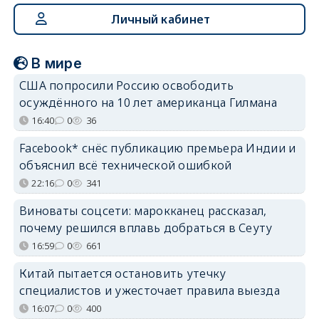
Личный кабинет
В мире
США попросили Россию освободить
осуждённого на 10 лет американца Гилмана
16:40
0
36
Facebook* снёс публикацию премьера Индии и
объяснил всё технической ошибкой
22:16
0
341
Виноваты соцсети: марокканец рассказал,
почему решился вплавь добраться в Сеуту
16:59
0
661
Китай пытается остановить утечку
специалистов и ужесточает правила выезда
16:07
0
400