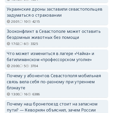
Украинские дроны заставили севастопольцев
задуматься о страховании
20:01
10
4215
Зооконфликт в Севастополе может оставить
бездомных животных без помощи
17:02
6
3325
Что может измениться в лагере «Чайка» и
батилиманском «профессорском уголке»
20:00
5
3704
Почему у абонентов Севастополя мобильная
связь вела себя по-разному при утреннем
блэкауте
13:00
16
6386
Почему наш бронепоезд стоит на запасном
пути? — Кеворкян объяснил, зачем России