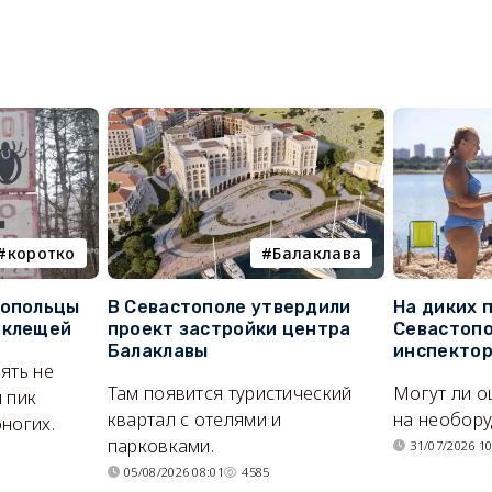
коротко
Балаклава
топольцы
В Севастополе утвердили
На диких 
 клещей
проект застройки центра
Севастопо
Балаклавы
инспекто
ять не
Там появится туристический
Могут ли о
 пик
квартал с отелями и
на необор
ногих.
парковками.
31/07/2026 10
05/08/2026 08:01
4585