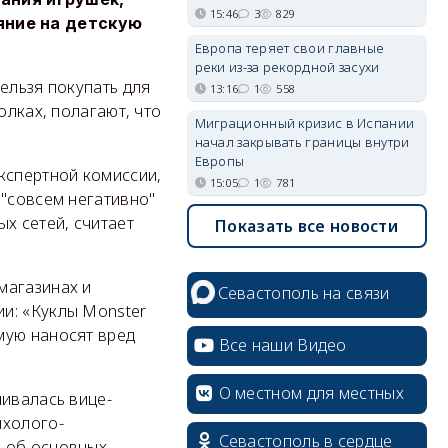
15:46
3
829
яние на детскую
Европа теряет свои главные
реки из-за рекордной засухи
ельзя покупать для
13:16
1
558
олках, полагают, что
Миграционный кризис в Испании
начал закрывать границы внутри
Европы
кспертной комиссии,
15:05
1
781
 "совсем негативно"
х сетей, считает
Показать все новости
магазинах и
Севастополь на связи
и: «Куклы Monster
мую наносят вред
Все наши Видео
О местном для местных
чивалась вице-
ихолого-
Севастополь в сердце
а об основных