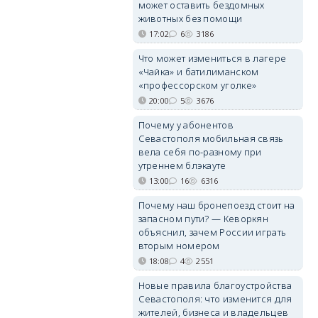
может оставить бездомных
животных без помощи
17:02
6
3186
Что может измениться в лагере
«Чайка» и батилиманском
«профессорском уголке»
20:00
5
3676
Почему у абонентов
Севастополя мобильная связь
вела себя по-разному при
утреннем блэкауте
13:00
16
6316
Почему наш бронепоезд стоит на
запасном пути? — Кеворкян
объяснил, зачем России играть
вторым номером
18:08
4
2551
Новые правила благоустройства
Севастополя: что изменится для
жителей, бизнеса и владельцев