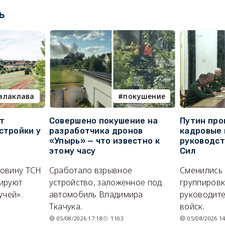
ь
алаклава
покушение
т
Совершено покушение на
Путин про
стройки у
разработчика дронов
кадровые 
«Упырь» — что известно к
руководс
этому часу
Сил
ловину ТСН
Сработало взрывное
Сменились
ируют
устройство, заложенное под
группировк
учей».
автомобиль Владимира
руководите
Ткачука.
войск.
05/08/2026 17:18
1103
05/08/2026 14