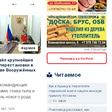
erid: 2SDnjcLUypt
армия
Балаклава
Реклама на ForPost
вёл крупнейшие
В Севастополе утвердили
З
перестановки в
проект застройки центра
м
erid: 2SDnjcrDNw6
тве Вооружённых
Балаклавы
ж
Читаемое
Там появится туристический
См
 командующие
квартал с отелями и
к
Как в Крыму в переплёте
ами, глава тыла и
старинной книги нашли ханскую
парковками.
грамоту XVI века
ль нового рода
05/08/2026 08:01
4585
1
36839
erid: 2SDnjdPjgYS
:54
1225
Пчеловод рассказал, как