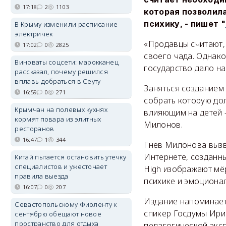
17:18
2
1103
которая позволила
психику, - пишет "
В Крыму изменили расписание
электричек
«Продавцы считают, 
17:02
0
2825
своего чада. Однако
Виноваты соцсети: марокканец
государство дало на
рассказал, почему решился
вплавь добраться в Сеуту
Заняться созданием
16:59
0
271
собрать которую дол
Крымчан на полевых кухнях
влияющим на детей -
кормят повара из элитных
Милонов.
ресторанов
16:47
1
344
Гнев Милонова вызв
Интернете, созданн
Китай пытается остановить утечку
специалистов и ужесточает
High изображают мё
правила выезда
психике и эмоциона
16:07
0
207
Издание напоминает,
Севастопольскому Фиоленту к
спикер Госдумы Ири
сентябрю обещают новое
пространство для отдыха
педагогической экс