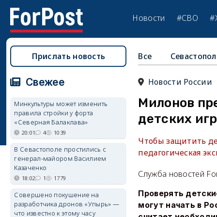
Новости
#СВО
#
Прислать новость
Все
Севастопол
Свежее
Новости России
Милонов пр
Минкультуры может изменить
правила стройки у форта
детских иг
«Северная Балаклава»
20:01
4
1039
Чтобы защитить де
В Севастополе простились с
педагогическая эк
генерал-майором Василием
Казаченко
Служба новостей Fo
18:02
1
1779
Проверять детски
Совершено покушение на
разработчика дронов «Упырь» —
могут начать в Р
что известно к этому часу
считает необходи