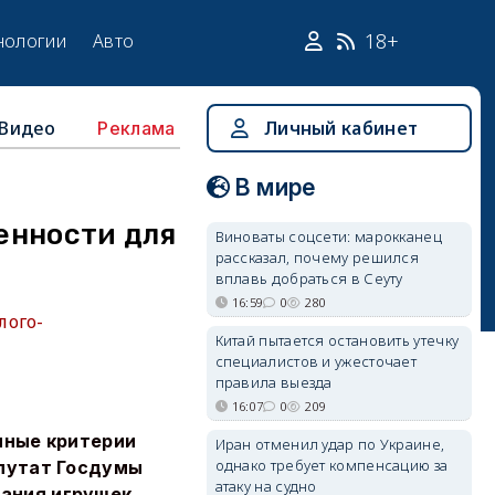
18+
нологии
Авто
Видео
Личный кабинет
Реклама
В мире
енности для
Виноваты соцсети: марокканец
рассказал, почему решился
вплавь добраться в Сеуту
16:59
0
280
лого-
Китай пытается остановить утечку
специалистов и ужесточает
правила выезда
16:07
0
209
нные критерии
Иран отменил удар по Украине,
однако требует компенсацию за
епутат Госдумы
атаку на судно
ания игрушек,