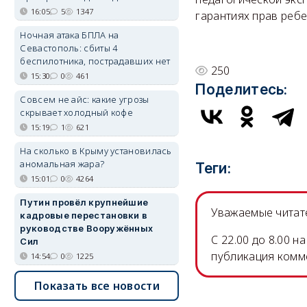
16:05
5
1347
гарантиях прав ребе
Ночная атака БПЛА на
Севастополь: сбиты 4
беспилотника, пострадавших нет
250
15:30
0
461
Поделитесь:
Совсем не айс: какие угрозы
скрывает холодный кофе
15:19
1
621
На сколько в Крыму установилась
аномальная жара?
Теги:
15:01
0
4264
Путин провёл крупнейшие
Уважаемые читате
кадровые перестановки в
руководстве Вооружённых
C 22.00 до 8.00 
Сил
публикация комм
14:54
0
1225
Показать все новости