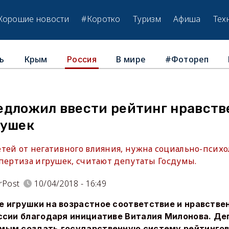
Хорошие новости
#Коротко
Туризм
Афиша
Тех
ь
Крым
В мире
#Фотореп
Россия
едложил ввести рейтинг нравств
рушек
тей от негативного влияния, нужна социально-психо
спертиза игрушек, считают депутаты Госдумы.
rPost
10/04/2018 - 16:49
е игрушки на возрастное соответствие и нравстве
оссии благодаря инициативе Виталия Милонова. Д
мым создать государственную систему рейтингов