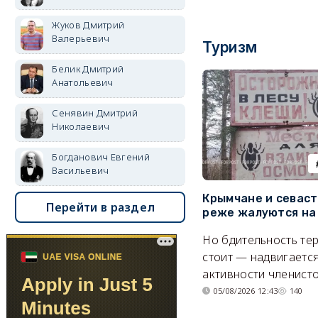
Жуков Дмитрий
Валерьевич
Туризм
Белик Дмитрий
Анатольевич
Сенявин Дмитрий
Николаевич
Богданович Евгений
Васильевич
Крымчане и севас
Перейти в раздел
реже жалуются на
Но бдительность тер
стоит — надвигается
активности членисто
05/08/2026 12:43
140