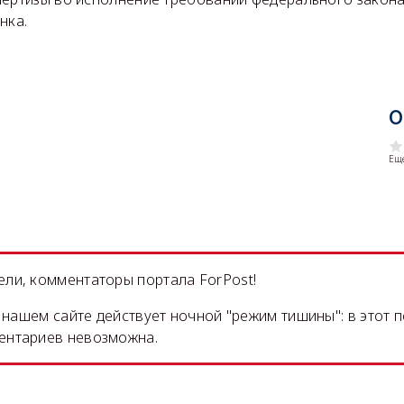
нка.
О
Еще
ли, комментаторы портала ForPost!
на нашем сайте действует ночной "режим тишины": в этот 
ентариев невозможна.