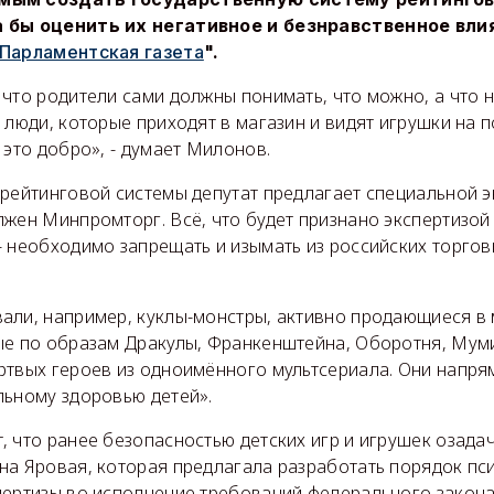
 бы оценить их негативное и безнравственное вли
Парламентская газета
".
что родители сами должны понимать, что можно, а что н
 люди, которые приходят в магазин и видят игрушки на п
 это добро», - думает Милонов.
 рейтинговой системы депутат предлагает специальной э
жен Минпромторг. Всё, что будет признано экспертизой
 необходимо запрещать и изымать из российских торговы
али, например, куклы-монстры, активно продающиеся в 
ые по образам Дракулы, Франкенштейна, Оборотня, Муми
ртвых героев из одноимённого мультсериала. Они напря
льному здоровью детей».
 что ранее безопасностью детских игр и игрушек озада
на Яровая, которая предлагала разработать порядок пс
пертизы во исполнение требований федерального закон