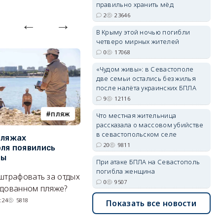
правильно хранить мёд
2
23646
В Крыму этой ночью погибли
четверо мирных жителей
0
17068
erid: 2SDnjdvhGXG
«Чудом живы»: в Севастополе
две семьи остались без жилья
после налёта украинских БПЛА
9
12116
пляж
туризм
Что местная жительница
рассказала о массовом убийстве
в севастопольском селе
пляжах
Двух москвичей на
П
20
9811
ля появились
сапбордах унесло от берега
о
ры
Крыма на километр в море
б
При атаке БПЛА на Севастополь
Е
погибла женщина
штрафовать за отдых
Спасатели благополучно
0
9507
Н
удованном пляже?
вернули туристов обратно на
де
сушу.
:24
5818
Показать все новости
29/07/2026 17:03
6371