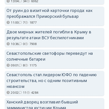
13:04
34
6062
От руин до визитной карточки города: как
преображался Приморский бульвар
11:00
7
1877
Двое мирных жителей погибли в Крыму в
результате атаки ВСУ беспилотниками
10:36
0
7908
Севастопольские светофоры переведут на
солнечные батареи
09:01
8
1175
Севастополь стал лидером ЮФО по падению
строительства, но с одним позитивным
нюансом
20:02
11
4284
Ханский дворец возглавил бывший
замминистра юстиции Крыма