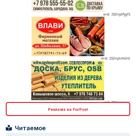
erid: 2SDnjdvhGXG
erid: 2SDnjcLUypt
Реклама на ForPost
erid: 2SDnjcrDNw6
Читаемое