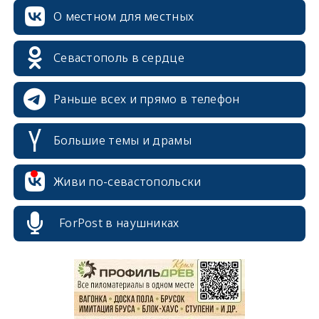
О местном для местных
Севастополь в сердце
Раньше всех и прямо в телефон
Большие темы и драмы
Живи по-севастопольски
erid: 2SDnjcrDNw6
ForPost в наушниках
erid: 2SDnjdPjgYS