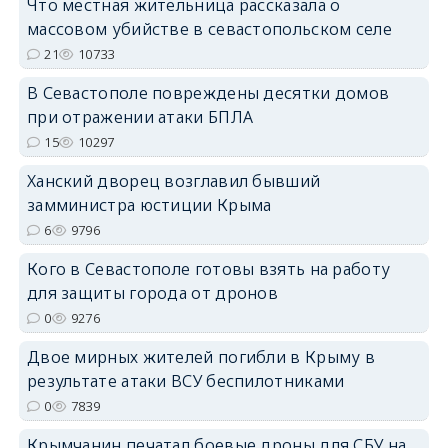
Что местная жительница рассказала о
массовом убийстве в севастопольском селе
21
10733
В Севастополе повреждены десятки домов
erid: 2SDnjdPjgYS
при отражении атаки БПЛА
15
10297
Ханский дворец возглавил бывший
замминистра юстиции Крыма
6
9796
erid: 2SDnjdvhGXG
Кого в Севастополе готовы взять на работу
для защиты города от дронов
0
9276
Двое мирных жителей погибли в Крыму в
результате атаки ВСУ беспилотниками
0
7839
Крымчанин печатал боевые дроны для СБУ на