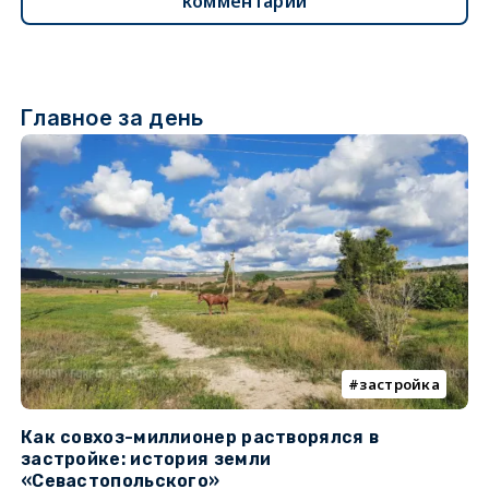
комментарии
Главное за день
застройка
Как совхоз-миллионер растворялся в
К
застройке: история земли
н
«Севастопольского»
п