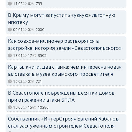
11:02
6
733
В Крыму могут запустить «узкую» льготную
ипотеку
09:01
0
2000
Как совхоз-миллионер растворялся в
застройке: история земли «Севастопольского»
18:01
17
3505
Карты, книги, два станка: чем интересна новая
выставка в музее крымского просветителя
16:02
0
721
В Севастополе повреждены десятки домов
при отражении атаки БПЛА
15:00
15
10396
Собственник «ИнтерСтроя» Евгений Кабанов
стал заслуженным строителем Севастополя